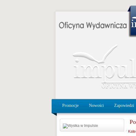
Promocje
Nowości
Zapowiedzi
Po
Kate