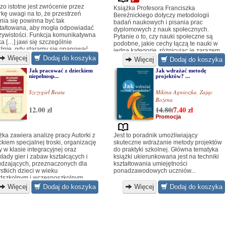
zo istotne jest zwrócenie przez
Książka Profesora Franciszka
rkę uwagi na to, że przestrzeń
Bereźnickiego dotyczy metodologii
nia się powinna być tak
badań naukowych i pisania prac
tałtowana, aby mogła odpowiadać
dyplomowych z nauk społecznych.
zywistości. Funkcja komunikatywna
Pytanie o to, czy nauki społeczne są
ka […] jawi się szczególnie
podobne, jakie cechy łączą te nauki w
źnie, gdy staramy się opanować
jedną kategorię, różnicując je zarazem,
ś nieznany nam język.
Więcej
Dodaj do koszyka
ale jednocześnie istnieje wiele cech
Więcej
Dodaj do koszyka
łączących je. Powstaje dalsze pytanie,
Jak pracować z dzieckiem
Jak wdrażać metodę
co uczynić, by studenci pedagogiki,
niepełnosp...
projektów? ...
socjologii, politologii i innych kierunków
umieli prowadzić badania naukowe, aby
Szczygieł Beata
Mikina Agnieszka
,
Zając
chcieli je dobrze wykonywać i czy mają
Bożena
w naszych uczelniach warunki
zapewniające wykorzystanie
12.00 zł
14.80
7.40
zł
/
posiadanych przez nich umiejętności i
Promocja
chęci?
żka zawiera analizę pracy Autorki z
Jest to poradnik umożliwiający
ckiem specjalnej troski, organizację
skuteczne wdrażanie metody projektów
y w klasie integracyjnej oraz
do praktyki szkolnej. Główna tematyka
kłady gier i zabaw kształcących i
książki ukierunkowana jest na techniki
dzających, przeznaczonych dla
kształtowania umiejętności
stkich dzieci w wieku
ponadzawodowych uczniów...
dszkolnym i wczesnoszkolnym...
Więcej
Dodaj do koszyka
Więcej
Dodaj do koszyka