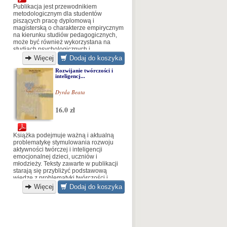
Publikacja jest przewodnikiem
metodologicznym dla studentów
piszących pracę dyplomową i
magisterską o charakterze empirycznym
na kierunku studiów pedagogicznych,
może być również wykorzystana na
studiach psychologicznych i
socjologicznych. W związku z nader
Więcej
Dodaj do koszyka
rozległą problematyką metodologiczną
badań pedagogicznych w książce ujęto
Rozwijanie twórczości i
inteligencj...
podstawowe zagadnienia związane z
pracami dyplomowymi...
Dyrda Beata
16.0 zł
Książka podejmuje ważną i aktualną
problematykę stymulowania rozwoju
aktywności twórczej i inteligencji
emocjonalnej dzieci, uczniów i
młodzieży. Teksty zawarte w publikacji
starają się przybliżyć podstawową
wiedzę z problematyki twórczości i
inteligencji
Więcej
Dodaj do koszyka