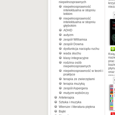
niepełnosprawnych
krzy
niepełnosprawność
niez
intelektualna w stopniu
lekkim
niepełnosprawność
intelektualna w stopniu
głębokim
ADHD
autyzm
zespół Williamsa
zespół Downa
dysfunkcja narządu ruchu
wada słuchu
Ksią
nazw
klasy integracyjne
prac
rodzina osób
bazi
niepełnosprawnych
płyn
niepełnosprawność w teorii i
oraz 
praktyce
ona 
terapia ze zwierzętami
terapia muzyką
zespół Aspergera
mutyzm wybiórczy
Arteterapia
Sztuka i muzyka
Wiersze i literatura piękna
Bajki