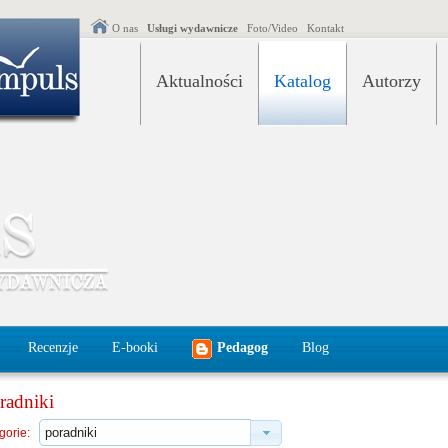
O nas
Usługi wydawnicze
Foto/Video
Kontakt
Aktualności
Katalog
Autorzy
Recenzje
E-booki
Pedagog
Blog
radniki
gorie: