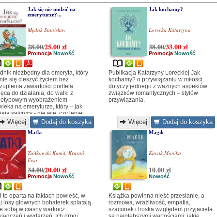
Jak się nie nudzić na
Jak kochamy?
emeryturze?...
Mędak Stanisław
Lorecka Katarzyna
28.00
25.00
zł
38.00
33.00
zł
/
/
Promocja
Nowość
Promocja
Nowość
dnik niezbędny dla emeryta, który
Publikacja Katarzyny Loreckiej Jak
nie się cieszyć życiem bez
kochamy? o przywiązaniu w miłości
zuplenia zawartości portfela.
dotyczy jednego z ważnych aspektów
ęca do działania, do walki z
związków romantycznych – stylów
eotypowym wyobrażeniem
przywiązania.
wieka na emeryturze, który – jak
ają satyrycy - nie wie, czy lepiej
żyć się do łóżka wcześniej, by nie
Więcej
Dodaj do koszyka
Więcej
Dodaj do koszyka
ić się przez cały wieczór, czy też
Matki
Magik
d północą, by nie nudzić się od
.
Ziółkowski Kamil
,
Krasoń
Kacak Monika
Ewa
34.00
20.00
zł
10.00 zł
/
Promocja
Nowość
Nowość
i to oparta na faktach powieść, w
Książka powinna nieść przesłanie, a
ej losy głównych bohaterek splatają
rozmowa, wrażliwość, empatia,
ze sobą w ciasny warkocz
szacunek i troska względem przyjaciela
iadczeń i wydarzeń. Ich drogi
są najgłębszymi wartościami, jakie