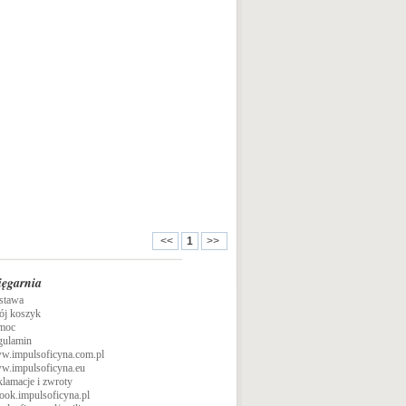
<<
1
>>
ięgarnia
stawa
ój koszyk
moc
gulamin
w.impulsoficyna.com.pl
w.impulsoficyna.eu
lamacje i zwroty
ook.impulsoficyna.pl