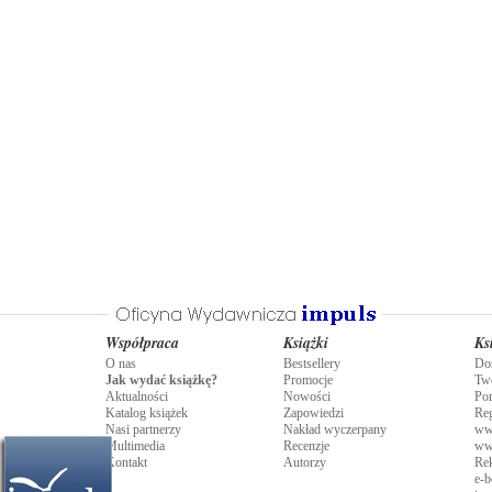
Współpraca
Książki
Ks
O nas
Bestsellery
Do
Jak wydać książkę?
Promocje
Tw
Aktualności
Nowości
Po
Katalog książek
Zapowiedzi
Re
Nasi partnerzy
Nakład wyczerpany
ww
Multimedia
Recenzje
ww
Kontakt
Autorzy
Rek
e-b