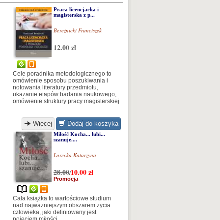
Praca licencjacka i
magisterska z p...
Bereźnicki Franciszek
12.00 zł
Cele poradnika metodologicznego to
omówienie sposobu poszukiwania i
notowania literatury przedmiotu,
ukazanie etapów badania naukowego,
omówienie struktury pracy magisterskiej
Więcej
Dodaj do koszyka
Miłość Kocha... lubi...
szanuje....
Lorecka Katarzyna
28.00
10.00
zł
/
Promocja
Cała książka to wartościowe studium
nad najważniejszym obszarem życia
człowieka, jaki definiowany jest
pojęciem miłości