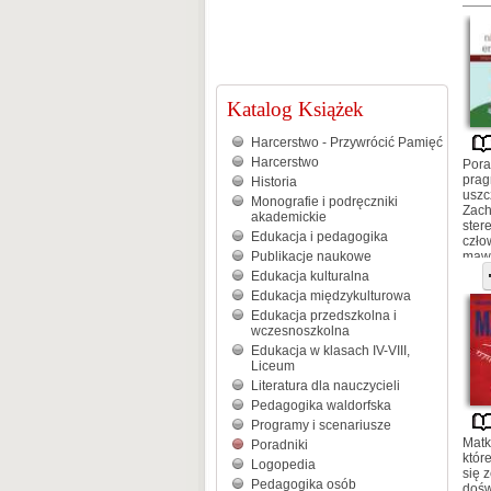
Katalog Książek
Harcerstwo - Przywrócić Pamięć
Harcerstwo
Pora
prag
Historia
uszc
Monografie i podręczniki
Zach
akademickie
ster
Edukacja i pedagogika
czło
Publikacje naukowe
mawi
poło
Edukacja kulturalna
nudz
Edukacja międzykulturowa
prze
Edukacja przedszkolna i
rana
wczesnoszkolna
Edukacja w klasach IV-VIII,
Liceum
Literatura dla nauczycieli
Pedagogika waldorfska
Programy i scenariusze
Matk
Poradniki
któr
Logopedia
się 
Pedagogika osób
dośw