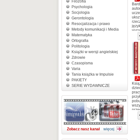
Filozofia
Bard
Psychologia
auto
Socjologia
ucze
uksz
Gerontologia
rzec
Resocjalizacja i prawo
języ
Metody komunikacji i Media
wyra
jaki
Matematyka
Ortografia
Politologia
Książki w wersji angielskiej
Zdrowie
Czasopisma
Varia
Tania książka w Impulsie
PAKIETY
Ksią
SERIE WYDAWNICZE
dzie
prac
przy
pobu
wszy
prze
Zobacz nasz kanał
więcej