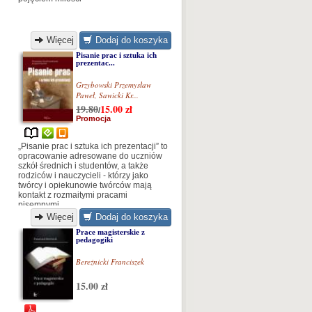
Więcej
Dodaj do koszyka
Pisanie prac i sztuka ich
prezentac...
Grzybowski Przemysław
Paweł
,
Sawicki Kr...
19.80
15.00
zł
/
Promocja
„Pisanie prac i sztuka ich prezentacji” to
opracowanie adresowane do uczniów
szkół średnich i studentów, a także
rodziców i nauczycieli - którzy jako
twórcy i opiekunowie twórców mają
kontakt z rozmaitymi pracami
pisemnymi.
Więcej
Dodaj do koszyka
Prace magisterskie z
pedagogiki
Bereźnicki Franciszek
15.00 zł