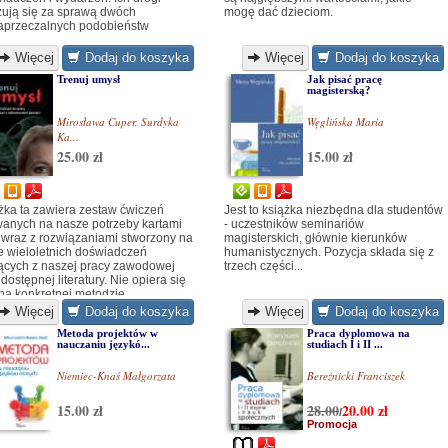
żują się za sprawą dwóch
mogę dać dzieciom.
aprzeczalnych podobieństw
Więcej
Dodaj do koszyka
Więcej
Dodaj do koszyka
Trenuj umysł
Jak pisać pracę
magisterską?
Mirosława Cuper
,
Surdyka
Węglińska Maria
Ka...
25.00 zł
15.00 zł
żka ta zawiera zestaw ćwiczeń
Jest to książka niezbędna dla studentów
anych na nasze potrzeby kartami
- uczestników seminariów
 wraz z rozwiązaniami stworzony na
magisterskich, głównie kierunków
e wieloletnich doświadczeń
humanistycznych. Pozycja składa się z
ących z naszej pracy zawodowej
trzech części...
dostępnej literatury. Nie opiera się
na konkretnej metodzie.
Więcej
Dodaj do koszyka
Więcej
Dodaj do koszyka
Metoda projektów w
Praca dyplomowa na
nauczaniu językó...
studiach I i II ...
Niemiec-Knaś Małgorzata
Bereźnicki Franciszek
15.00 zł
28.00
20.00
zł
/
Promocja