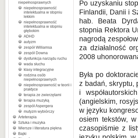
Po uzyskaniu sto
niepełnosprawnych
niepełnosprawność
Finlandii, Danii i
intelektualna w stopniu
lekkim
hab. Beata Dyrd
niepełnosprawność
intelektualna w stopniu
stopnia Rektora U
głębokim
ADHD
nagrodą zespołową
autyzm
za działalność o
zespół Williamsa
zespół Downa
2008 uhonorowana
dysfunkcja narządu ruchu
wada słuchu
klasy integracyjne
Była po doktoracie
rodzina osób
niepełnosprawnych
z badań, skryptu, 
niepełnosprawność w teorii i
praktyce
i współautorski
terapia ze zwierzętami
(angielskim, rosy
terapia muzyką
zespół Aspergera
w języku kongreso
mutyzm wybiórczy
Arteterapia
osiem tekstów, w
Sztuka i muzyka
czasopiśmie z listy 
Wiersze i literatura piękna
Bajki
języku polskim, w