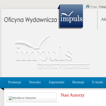
O nas
Usług
Ak
Promocje
Nowości
Zapowiedzi
Recenzje
E-booki
Nasi Autorzy