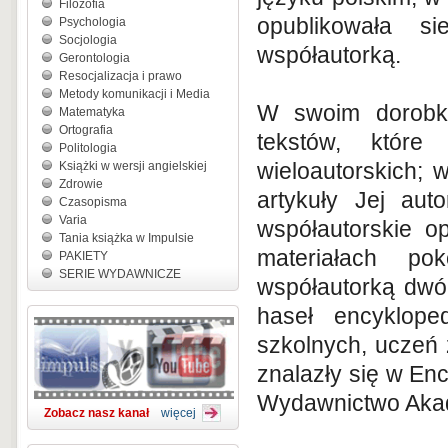
Filozofia
opublikowała s
Psychologia
Socjologia
współautorką.
Gerontologia
Resocjalizacja i prawo
Metody komunikacji i Media
W swoim dorobk
Matematyka
Ortografia
tekstów, które
Politologia
wieloautorskich; 
Książki w wersji angielskiej
Zdrowie
artykuły Jej aut
Czasopisma
Varia
współautorskie o
Tania książka w Impulsie
materiałach po
PAKIETY
SERIE WYDAWNICZE
współautorką dwó
haseł encyklope
szkolnych, uczeń
znalazły się w Enc
Wydawnictwo Akad
Zobacz nasz kanał
więcej