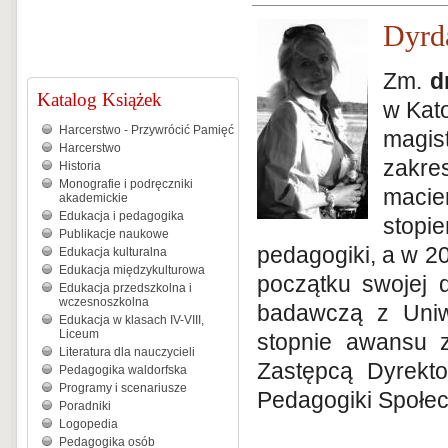
Dyrd
Zm.
d
Katalog Książek
w Kat
Harcerstwo - Przywrócić Pamięć
magis
Harcerstwo
zakre
Historia
Monografie i podręczniki
macie
akademickie
Edukacja i pedagogika
stopi
Publikacje naukowe
pedagogiki, a w 2
Edukacja kulturalna
Edukacja międzykulturowa
początku swojej 
Edukacja przedszkolna i
wczesnoszkolna
badawczą z Uniw
Edukacja w klasach IV-VIII,
Liceum
stopnie awansu 
Literatura dla nauczycieli
Zastępcą Dyrekto
Pedagogika waldorfska
Programy i scenariusze
Pedagogiki Społec
Poradniki
Logopedia
Pedagogika osób