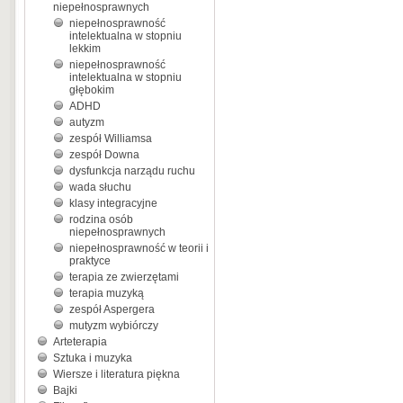
niepełnosprawnych
niepełnosprawność
intelektualna w stopniu
lekkim
niepełnosprawność
intelektualna w stopniu
głębokim
ADHD
autyzm
zespół Williamsa
zespół Downa
dysfunkcja narządu ruchu
wada słuchu
klasy integracyjne
rodzina osób
niepełnosprawnych
niepełnosprawność w teorii i
praktyce
terapia ze zwierzętami
terapia muzyką
zespół Aspergera
mutyzm wybiórczy
Arteterapia
Sztuka i muzyka
Wiersze i literatura piękna
Bajki