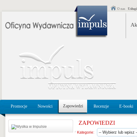
O nas
Usług
Ak
Zapowiedzi
Promocje
Nowości
Recenzje
E-booki
ZAPOWIEDZI
Kategorie: