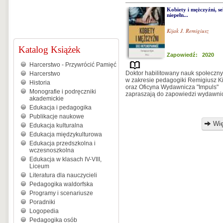
Kobiety i mężczyźni, se
niepełn...
Kijak J. Remigiusz
Katalog Książek
Zapowiedź: 2020
Harcerstwo - Przywrócić Pamięć
Doktor habilitowany nauk społeczn
Harcerstwo
w zakresie pedagogiki Remigiusz Ki
Historia
oraz Oficyna Wydawnicza "Impuls"
Monografie i podręczniki
zapraszają do zapowiedzi wydawni
akademickie
Edukacja i pedagogika
Publikacje naukowe
Wię
Edukacja kulturalna
Edukacja międzykulturowa
Edukacja przedszkolna i
wczesnoszkolna
Edukacja w klasach IV-VIII,
Liceum
Literatura dla nauczycieli
Pedagogika waldorfska
Programy i scenariusze
Poradniki
Logopedia
Pedagogika osób