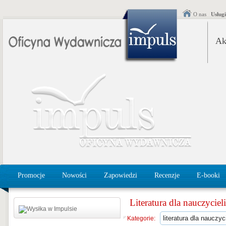
O nas
Usług
Ak
Promocje
Nowości
Zapowiedzi
Recenzje
E-booki
Literatura dla nauczycieli
Kategorie: