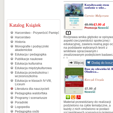
Kształtowanie etosu
zaufania w szko...
Czerwiec Małgorzata
48.00
43.00
zł
Katalog Książek
/
Promocja
Nowość
Harcerstwo - Przywrócić Pamięć
Rozprawa wnika głęboko w opisyw
Harcerstwo
aspekt rzeczywistości społecznej i
Historia
edukacyjnej, zawiera realną jego o
Monografie i podręczniki
na podstawie wybranych teorii z
akademickie
wnikliwie opracowanym i
Edukacja i pedagogika
zrealizowanym podejściem badawc
[...]
Publikacje naukowe
Więcej
Dodaj do kosz
Edukacja kulturalna
Edukacja międzykulturowa
Rusz się człowieku kl. II
Obudowa...
Edukacja przedszkolna i
wczesnoszkolna
Kierczak Urszula
Edukacja w klasach IV-VIII,
Liceum
45.00 zł
Literatura dla nauczycieli
Nowość
Pedagogika waldorfska
Programy i scenariusze
Materiał przewidziany do realizacji
Poradniki
podzielono na cykle tematyczne, a
Logopedia
każdy z nich omówiono w postaci
Pedagogika osób
szczegółowych scenariuszy kolejny