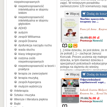
niepełnosprawnych
zajęć. W niniejszym poradniku
niepełnosprawność
zamieszczono 120 scenariuszy zaję
intelektualna w stopniu
lekkim
Więcej
Dodaj do kosz
niepełnosprawność
Skarbiec nauczyciela-
intelektualna w stopniu
terapeuty (na ...
głębokim
ADHD
Franczyk Anna
,
Krajew
autyzm
...
46.00
40.00
zł
zespół Williamsa
/
Promocja
Nowość
zespół Downa
dysfunkcja narządu ruchu
wada słuchu
[...] mów dziecku, że jest dobre, że 
że potrafi [...] – zachęcał Janusz
klasy integracyjne
Korczak. Proces uczenia się małeg
rodzina osób
dziecka, w tym również dziecka o
niepełnosprawnych
specjalnych potrzebach edukacyjny
niepełnosprawność w teorii i
polega na dążeniu do wiedzy,
praktyce
rozwijaniu umiejętności i gromadze
terapia ze zwierzętami
doświadczeń. Każde dziecko musi 
Więcej
Dodaj do kosz
określone miejsce w społeczeństwie
terapia muzyką
Odpowiedzialność
swoje prawa i obowiązki, w tym pra
zespół Aspergera
wspólnotowość wspó...
do rozwoju, który dorośli powinni
mutyzm wybiórczy
wspomagać...
Łukasik Joanna Małgor
Arteterapia
Kwatera An...
,
Kowal Sta
Sztuka i muzyka
39.80
36.00
zł
/
Wiersze i literatura piękna
Promocja
Nowość
Bajki