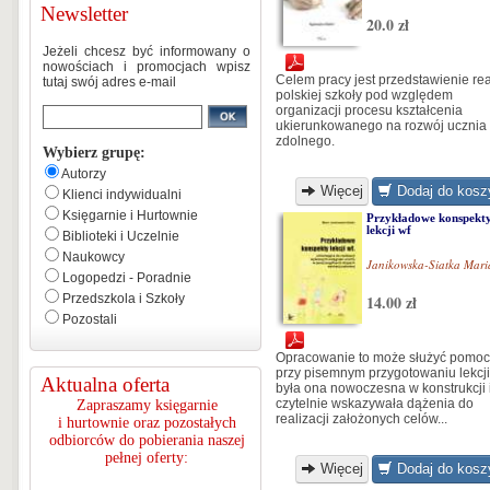
Newsletter
20.0 zł
Jeżeli chcesz być informowany o
nowościach i promocjach wpisz
Celem pracy jest przedstawienie re
tutaj swój adres e-mail
polskiej szkoły pod względem
organizacji procesu kształcenia
ukierunkowanego na rozwój ucznia
zdolnego.
Wybierz grupę:
Autorzy
Więcej
Dodaj do kosz
Klienci indywidualni
Księgarnie i Hurtownie
Przykładowe konspekt
lekcji wf
Biblioteki i Uczelnie
Naukowcy
Janikowska-Siatka Mari
Logopedzi - Poradnie
Przedszkola i Szkoły
14.00 zł
Pozostali
Opracowanie to może służyć pomo
przy pisemnym przygotowaniu lekcji
Aktualna oferta
była ona nowoczesna w konstrukcji 
czytelnie wskazywała dążenia do
Zapraszamy księgarnie
realizacji założonych celów...
i hurtownie oraz pozostałych
odbiorców do pobierania naszej
pełnej oferty:
Więcej
Dodaj do kosz