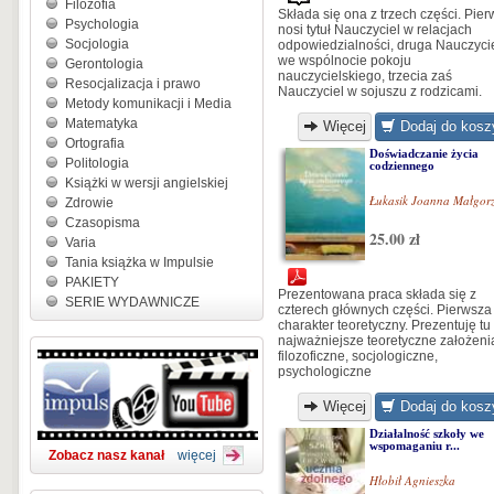
Filozofia
Składa się ona z trzech części. Pie
Psychologia
nosi tytuł Nauczyciel w relacjach
Socjologia
odpowiedzialności, druga Nauczyci
we wspólnocie pokoju
Gerontologia
nauczycielskiego, trzecia zaś
Resocjalizacja i prawo
Nauczyciel w sojuszu z rodzicami.
Metody komunikacji i Media
Matematyka
Więcej
Dodaj do kosz
Ortografia
Doświadczanie życia
Politologia
codziennego
Książki w wersji angielskiej
Łukasik Joanna Małgor
Zdrowie
Czasopisma
25.00 zł
Varia
Tania książka w Impulsie
PAKIETY
Prezentowana praca składa się z
SERIE WYDAWNICZE
czterech głównych części. Pierwsz
charakter teoretyczny. Prezentuję tu
najważniejsze teoretyczne założeni
filozoficzne, socjologiczne,
psychologiczne
Więcej
Dodaj do kosz
Działalność szkoły we
wspomaganiu r...
Zobacz nasz kanał
więcej
Hłobił Agnieszka