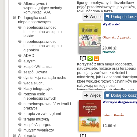
figur geometrycznych, liczebników,
Alternatywne i
pojęć przeciwstawnych, przyimków, 
wspomagające metody
roku, pór dnia a także...
komunikacji AAC
Więcej
Dodaj do kosz
Pedagogika osób
niepełnosprawnych
Wysłów się!
niepełnosprawność
intelektualna w stopniu
lekkim
Olszewska Agnieszka
niepełnosprawność
intelektualna w stopniu
20.00 zł
głębokim
Nowość
ADHD
autyzm
Korzystać z nich mogą logopedzi,
zespół Williamsa
nauczyciele, rodzice oraz terapeuci
zespół Downa
pracujący zarówno z dziećmi i
młodzieżą, jak i z osobami dorosłym
dysfunkcja narządu ruchu
które wskutek różnych czynników ni
wada słuchu
nabywają umiejętności
klasy integracyjne
komunikacyjnych lub utraciły je na
rodzina osób
przykład w wyniku afazji czy
Więcej
Dodaj do kosz
niepełnosprawnych
niepełnosprawności intelektualnej.
Wierszyki drogowskaz
niepełnosprawność w teorii i
praktyce
terapia ze zwierzętami
Lubina Monika
terapia muzyką
12.00 zł
zespół Aspergera
mutyzm wybiórczy
Arteterapia