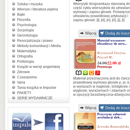
Wierszyki drogowskazy stanowią d
Sztuka i muzyka
część cyklu wierszyków do utrwalan
Wiersze i literatura piękna
wymowy i zapisu głosek. Poświęco
Bajki
utrwaleniu prawidłowej artykulacji i
Filozofia
zapisu głosek: [t], [d], [n], [ń], [j], [l]
Psychologia
Socjologia
Więcej
Dodaj do kosz
Gerontologia
Resocjalizacja i prawo
Materiał wyrazowo-
obrazkowy do utrw...
Metody komunikacji i Media
Matematyka
Krzysztoszek Grażyna
,
Ortografia
Piszczek M...
Politologia
24.00
22.00
zł
/
Książki w wersji angielskiej
Promocja
Zdrowie
Czasopisma
Materiał przeznaczony jest do ćwic
Varia
prawidłowej wymowy głosek p, pi, b,
w wyrazach w nagłosie, śródgłosie i
Tania książka w Impulsie
wygłosie; wyrażeniach i zdaniach o
PAKIETY
w opozycji bezdźwięczna-dźwięczna
SERIE WYDAWNICZE
Więcej
Dodaj do kosz
Przyczyny zaburzeń
artykulacji zlok...
Jeżewska-Krasnodębska