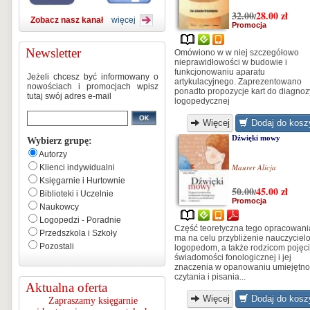
32.00
28.00
zł
/
Zobacz nasz kanał
więcej
Promocja
Newsletter
Omówiono w w niej szczegółowo
nieprawidłowości w budowie i
funkcjonowaniu aparatu
Jeżeli chcesz być informowany o
artykulacyjnego. Zaprezentowano
nowościach i promocjach wpisz
ponadto propozycje kart do diagnoz
tutaj swój adres e-mail
logopedycznej
Więcej
Dodaj do kosz
Dźwięki mowy
Wybierz grupę:
Autorzy
Maurer Alicja
Klienci indywidualni
Księgarnie i Hurtownie
50.00
45.00
zł
/
Biblioteki i Uczelnie
Promocja
Naukowcy
Logopedzi - Poradnie
Część teoretyczna tego opracowani
Przedszkola i Szkoły
ma na celu przybliżenie nauczyciel
Pozostali
logopedom, a także rodzicom pojęc
świadomości fonologicznej i jej
znaczenia w opanowaniu umiejętno
czytania i pisania...
Aktualna oferta
Więcej
Dodaj do kosz
Zapraszamy księgarnie