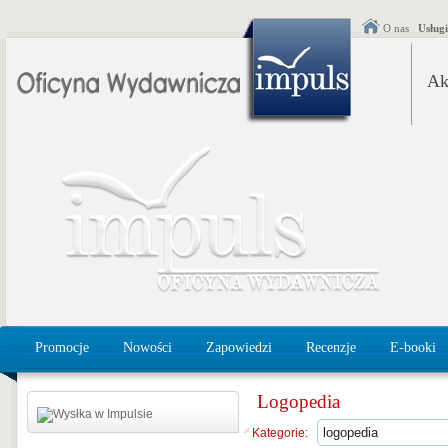
O nas
Usług
Ak
Promocje
Nowości
Zapowiedzi
Recenzje
E-booki
Logopedia
Kategorie: