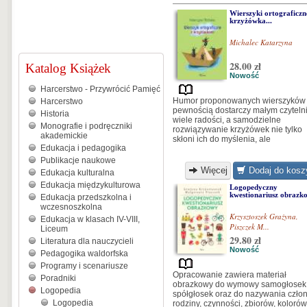
Wierszyki ortograficzn
krzyżówka...
Michalec Katarzyna
28.00 zł
Katalog Książek
Nowość
Harcerstwo - Przywrócić Pamięć
Humor proponowanych wierszyków
Harcerstwo
pewnością dostarczy małym czytel
Historia
wiele radości, a samodzielne
Monografie i podręczniki
rozwiązywanie krzyżówek nie tylko
akademickie
skłoni ich do myślenia, ale
Edukacja i pedagogika
Publikacje naukowe
Więcej
Dodaj do kosz
Edukacja kulturalna
Edukacja międzykulturowa
Logopedyczny
kwestionariusz obrazko
Edukacja przedszkolna i
wczesnoszkolna
Krzysztoszek Grażyna
,
Edukacja w klasach IV-VIII,
Piszczek M...
Liceum
29.80 zł
Literatura dla nauczycieli
Nowość
Pedagogika waldorfska
Programy i scenariusze
Opracowanie zawiera materiał
Poradniki
obrazkowy do wymowy samogłosek 
Logopedia
spółgłosek oraz do nazywania czło
Logopedia
rodziny, czynności, zbiorów, kolorów