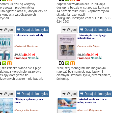
satami książki są wszyscy
Zapowiedź wydawnicza. Publikacja
teresowani problematyką
dostępna będzie w sprzedaży końcem
utologiczną oraz ci, którym leży na
14 października 2019. Zapraszamy do
u kondycja współczesnych
składania rezerwacji
zycieli.
(bok@impulsoficyna.com.pl lub tel. 506-
624-220)
Więcej
Dodaj do koszyka
Więcej
Dodaj do koszyka
O doświadczaniu szkoły
Heterotopie dziecięcego
uchodźstwa ...
Martyniuk Wiesława
Januszewska Edyta
49.80
40.00
zł
60.00
50.00
zł
/
/
Promocja
Nowość
Promocja
Nowość
ejsza książka składa się z pięciu
Niniejszej monografii nie mogłabym
ziałów, z których pierwsze dwa
napisać bez namysłu nad jasnymi i
eślają teoretyczne tło
ciemnymi stronami życia, przemijaniem,
lizowanych przeze mnie badań.
śmiercią.
Więcej
Dodaj do koszyka
Więcej
Dodaj do koszyka
Bliźnięta - pierwszy rok
Doświadczenia rodzin w
życia
odkrywaniu i...
Maciejewska Joanna
Stańczak Małgorzata