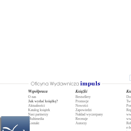
aby dawało szansę na integralny rozwój
człowieka?
Współpraca
Książki
Ks
O nas
Bestsellery
Do
Jak wydać książkę?
Promocje
Tw
Aktualności
Nowości
Po
Katalog książek
Zapowiedzi
Re
Nasi partnerzy
Nakład wyczerpany
ww
Multimedia
Recenzje
ww
Kontakt
Autorzy
Rek
e-b