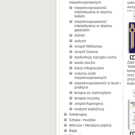
niepełnosprawnych
szko
wszy
niepełnosprawność
ich 
intelektualna w stopniu
lekkim
niepełnosprawność
intelektualna w stopniu
głębokim
ADHD
autyzm
zespół Williamsa
zespół Downa
dysfunkcja narządu ruchu
Zapr
wada słuchu
Tade
klasy integracyjne
komp
rodzina osób
oraz
niepełnosprawnych
zrozu
niepełnosprawność w teorii i
Kato
praktyce
terapia ze zwierzętami
terapia muzyką
zespół Aspergera
mutyzm wybiórczy
Arteterapia
Sztuka i muzyka
Wiersze i literatura piękna
Bajki