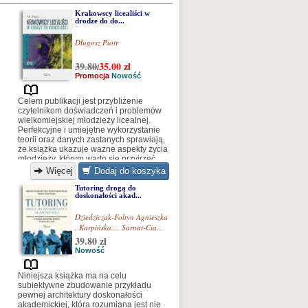
Krakowscy licealiści w
drodze do do...
Długosz Piotr
39.80
35.00
zł
/
Promocja
Nowość
Celem publikacji jest przybliżenie
czytelnikom doświadczeń i problemów
wielkomiejskiej młodzieży licealnej.
Perfekcyjne i umiejętne wykorzystanie
teorii oraz danych zastanych sprawiają,
że książka ukazuje ważne aspekty życia
młodzieży, którym warto się przyjrzeć,
aby zidentyfikować występujące
Więcej
Dodaj do koszyka
napięcia i trudności...
Tutoring drogą do
doskonałości akad...
Dziedziczak-Foltyn Agnieszka
,
Karpińska...
,
Sarnat-Cia...
39.80 zł
Nowość
Niniejsza książka ma na celu
subiektywne zbudowanie przykładu
pewnej architektury doskonałości
akademickiej, która rozumiana jest nie