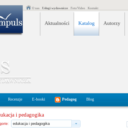
O nas
Usługi wydawnicze
Foto/Video
Kontakt
Aktualności
Katalog
Autorzy
Recenzje
E-booki
Pedagog
Blog
ukacja i pedagogika
gorie: