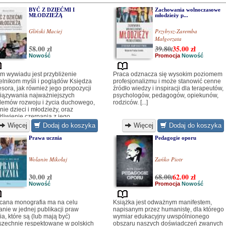
BYĆ Z DZIEĆMI I
Zachowania wolnoczasowe
MŁODZIEŻĄ
młodzieży p...
Gliński Maciej
Przybysz-Zaremba
Małgorzata
58.00 zł
39.80
35.00
zł
/
Nowość
Promocja
Nowość
m wywiadu jest przybliżenie
Praca odznacza się wysokim poziomem
elnikom myśli i poglądów Księdza
profesjonalizmu i może stanowić cenne
esora, jak również jego propozycji
źródło wiedzy i inspiracji dla terapeutów,
iązywania najważniejszych
psychologów, pedagogów, opiekunów,
lemów rozwoju i życia duchowego,
rodziców. [...]
nie dzieci i młodzieży, oraz
liwienie czerpania z jego
iadczeń i olbrzymiego dorobku.
Więcej
Dodaj do koszyka
Więcej
Dodaj do koszyka
rodziców, nauczycieli i
owawców może to stanowić
Prawa ucznia
Pedagogie oporu
ętę i inspirację do dialogu z
ymi oraz pogłębiania swej wiary.
Wolanin Mikołaj
Zańko Piotr
30.00 zł
68.00
62.00
zł
/
Nowość
Promocja
Nowość
cana monografia ma na celu
Książka jest odważnym manifestem,
anie w jednej publikacji praw
napisanym przez humanistę, dla którego
ia, które są (lub mają być)
wymiar edukacyjny uwspólnionego
zechnie respektowane w polskich
obszaru naszych doświadczeń zwanych