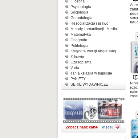
Filozofia
Adre
Psychologia
zain
Socjologia
pede
Gerontologia
serc
nauc
Resocjalizacja i prawo
Metody komunikacji i Media
Matematyka
Ortografia
Politologia
Książki w wersji angielskiej
Zdrowie
Czasopisma
Varia
Tania książka w Impulsie
PAKIETY
Nini
SERIE WYDAWNICZE
rozd
nakr
zrea
Zobacz nasz kanał
więcej