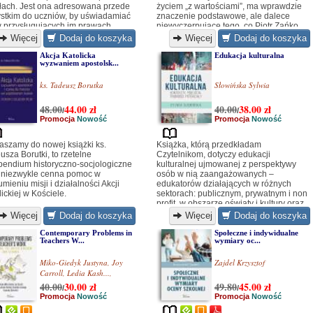
łach. Jest ona adresowana przede
życiem „z wartościami”, ma wprawdzie
stkim do uczniów, by uświadamiać
znaczenie podstawowe, ale dalece
w przysługujących im prawach.
niewyczerpujące tego, co Piotr Zańko
nazywa formami żywej edukacji, dla
Więcej
Dodaj do koszyka
Więcej
Dodaj do koszyka
których raison d’être jest społeczny
aktywizm i krytyczny namysł nad formą
Akcja Katolicka
Edukacja kulturalna
wyzwaniem apostolsk...
życia, w jakiej przyszło nam bytować.
ks. Tadeusz Borutka
Słowińska Sylwia
48.00
44.00
zł
40.00
38.00
zł
/
/
Promocja
Nowość
Promocja
Nowość
aszamy do nowej książki ks.
Książka, którą przedkładam
usza Borutki, to rzetelne
Czytelnikom, dotyczy edukacji
endium historyczno-socjologiczne
kulturalnej ujmowanej z perspektywy
 niezwykle cenna pomoc w
osób w nią zaangażowanych –
mieniu misji i działalności Akcji
edukatorów działających w różnych
lickiej w Kościele.
sektorach: publicznym, prywatnym i non
profit, w obszarze oświaty i kultury oraz
na ich styku.
Więcej
Dodaj do koszyka
Więcej
Dodaj do koszyka
Contemporary Problems in
Społeczne i indywidualne
Teachers W...
wymiary oc...
Miko-Giedyk Justyna
,
Joy
Zajdel Krzysztof
Carroll
,
Ledia Kash...
,
Brunilda Z...
,
Kseanela S...
40.00
30.00
zł
49.80
45.00
zł
/
/
Promocja
Nowość
Promocja
Nowość