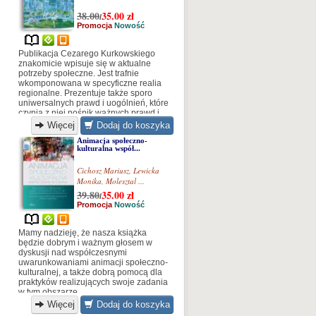
38.00
35.00
zł
/
Promocja
Nowość
Publikacja Cezarego Kurkowskiego
znakomicie wpisuje się w aktualne
potrzeby społeczne. Jest trafnie
wkomponowana w specyficzne realia
regionalne. Prezentuje także sporo
uniwersalnych prawd i uogólnień, które
czynią z niej nośnik ważnych prawd i
konkluzji dla ogólnych procesów
Więcej
Dodaj do koszyka
społecznych zachodzących w Polsce.
Animacja społeczno-
Zwiększa to jej wartość poznawczą i
kulturalna współ...
instruktywną.
Cichosz Mariusz
,
Lewicka
Monika
,
Molesztal ...
39.80
35.00
zł
/
Promocja
Nowość
Mamy nadzieję, że nasza książka
będzie dobrym i ważnym głosem w
dyskusji nad współczesnymi
uwarunkowaniami animacji społeczno-
kulturalnej, a także dobrą pomocą dla
praktyków realizujących swoje zadania
w tym obszarze.
Więcej
Dodaj do koszyka