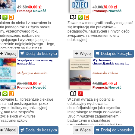
49.80
40.00
zł
40.00
38.00
zł
/
/
Promocja
Nowość
Promocja
Nowość
lotem do nieba i z powrotem to
Zawarte w monografii analizy mogą stać
oria jednego roku z życia naszej
się inspiracją dla praktyków –
iny. Przełomowego roku.
pedagogów, nauczycieli i innych osób
rudniejszego, najbardziej
związanych z tworzeniem oferty
gającego i wyczerpującego, a
edukacyjnej
ocześnie najpiękniejszego – tego,
órym przyszli na świat nasi
owie.
Więcej
Dodaj do koszyka
Więcej
Dodaj do koszyka
Współpraca i uczenie się
Wychowanie
nauczyciel...
chrześcijańskie szansą i...
Małgorzata Kamińska
Słotwińska Helena
58.00
50.00
zł
68.00
60.00
zł
/
/
Promocja
Nowość
Promocja
Nowość
cowanie […] prezentuje ciekawe
W czym wyraża się potencjał
nia nad postrzeganiem przez
edukacyjny wychowania
zycieli kultury organizacyjnej
chrześcijańskiego jako czynnika
ły, nad rolą zespołów
integralnego rozwoju człowieka?
zycielskich w kulturze
Drugim ważnym zagadnieniem
nizacyjnej szkoły
badawczym o charakterze
szczegółowym jest odpowiedź na
pytanie: W jaki sposób wzbogacić cały
Więcej
Dodaj do koszyka
Więcej
Dodaj do koszyka
proces wychowania chrześcijańskiego,