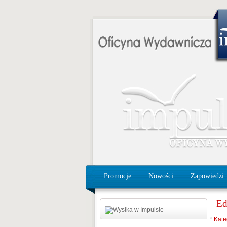
Promocje
Nowości
Zapowiedzi
Ed
Kate