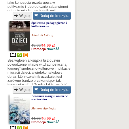
jako koncepcja przetargowa w
politycznie i ideologicznie zabarwionej
debacie między zwolennikami i
przeciwnikami neoliberalnych narracji
Więcej
Dodaj do koszyka
Społeczno-pedagogiczne i
kulturowe ...
Albański Łukasz
48.00
44.00
zł
/
Promocja
Nowość
Bez wątpienia książka ta z dużym
powodzeniem łapie w „diagnostyczną
kamerę” społeczno-kulturowe implikacje
migracji dzieci, a wielokontekstowy
obraz, który czytelnik uzyskuje, jest
zarówno bardzo przekonujący, jak i
interesujący […]. Trzeba także zwrócić
uwagę na fakt, iż doktor Łukasz
Więcej
Dodaj do koszyka
Albański...[...]
Fenomen mangi i anime w
środowisku ...
Materne Agnieszka
44.00
40.00
zł
/
Promocja
Nowość