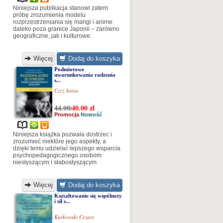
Niniejsza publikacja stanowi zatem
próbę zrozumienia modelu
rozprzestrzeniania się mangi i anime
daleko poza granice Japonii – zarówno
geograficzne, jak i kulturowe.
Więcej
Dodaj do koszyka
Podmiotowe
uwarunkowania radzenia
s...
Czyż Anna
44.00
40.00
zł
/
Promocja
Nowość
Niniejsza książka pozwala dostrzec i
zrozumieć niektóre jego aspekty, a
dzięki temu udzielać lepszego wsparcia
psychopedagogicznego osobom
niesłyszącym i słabosłyszącym
Więcej
Dodaj do koszyka
Kształtowanie się wspólnoty
i sił s...
Kurkowski Cezary