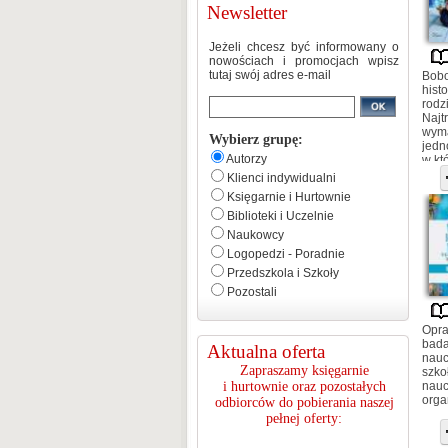
Newsletter
Jeżeli chcesz być informowany o
nowościach i promocjach wpisz
tutaj swój adres e-mail
Bobo
hist
rodz
Najt
wyma
Wybierz grupę:
jedn
Autorzy
w kt
synk
Klienci indywidualni
Księgarnie i Hurtownie
Biblioteki i Uczelnie
Naukowcy
Logopedzi - Poradnie
Przedszkola i Szkoły
Pozostali
Opra
bada
Aktualna oferta
nauc
Zapraszamy księgarnie
szko
i hurtownie oraz pozostałych
nauc
orga
odbiorców do pobierania naszej
pełnej oferty: