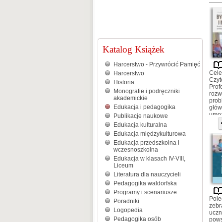
Katalog Książek
Harcerstwo - Przywrócić Pamięć
Cele
Harcerstwo
Czyt
Historia
Prof
Monografie i podręczniki
rozw
akademickie
prob
Edukacja i pedagogika
głów
umoż
Publikacje naukowe
dośw
Edukacja kulturalna
Dla 
Edukacja międzykulturowa
wych
zach
Edukacja przedszkolna i
młod
wczesnoszkolna
Edukacja w klasach IV-VIII,
Liceum
Literatura dla nauczycieli
Pedagogika waldorfska
Programy i scenariusze
Pole
Poradniki
zebr
Logopedia
uczn
Pedagogika osób
pows