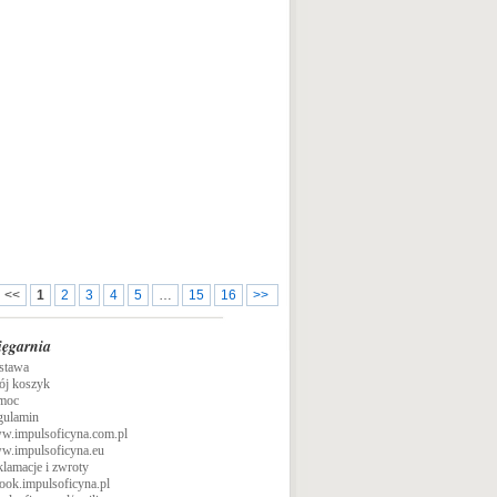
<<
1
2
3
4
5
…
15
16
>>
ięgarnia
stawa
ój koszyk
moc
gulamin
w.impulsoficyna.com.pl
w.impulsoficyna.eu
lamacje i zwroty
ook.impulsoficyna.pl