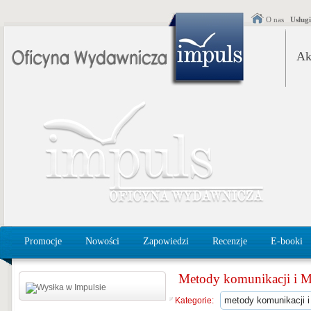
O nas
Usług
Ak
Promocje
Nowości
Zapowiedzi
Recenzje
E-booki
Metody komunikacji i M
Kategorie: