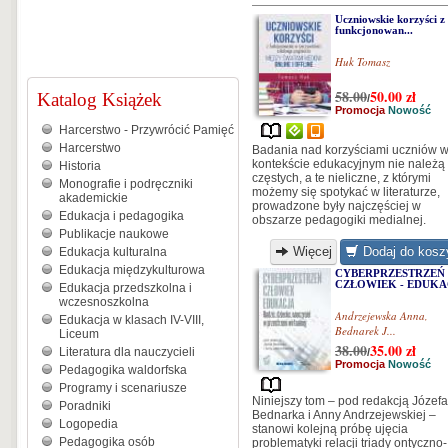
Uczniowskie korzyści z
funkcjonowan...
Huk Tomasz
58.00
50.00
zł
Katalog Książek
/
Promocja
Nowość
Harcerstwo - Przywrócić Pamięć
Harcerstwo
Badania nad korzyściami uczniów 
kontekście edukacyjnym nie należą
Historia
częstych, a te nieliczne, z którymi
Monografie i podręczniki
możemy się spotykać w literaturze,
akademickie
prowadzone były najczęściej w
Edukacja i pedagogika
obszarze pedagogiki medialnej.
Publikacje naukowe
Więcej
Dodaj do kosz
Edukacja kulturalna
Edukacja międzykulturowa
CYBERPRZESTRZEŃ 
CZŁOWIEK - EDUKAC
Edukacja przedszkolna i
wczesnoszkolna
Andrzejewska Anna
,
Edukacja w klasach IV-VIII,
Bednarek J...
Liceum
38.00
35.00
zł
Literatura dla nauczycieli
/
Promocja
Nowość
Pedagogika waldorfska
Programy i scenariusze
Niniejszy tom – pod redakcją Józefa
Poradniki
Bednarka i Anny Andrzejewskiej –
Logopedia
stanowi kolejną próbę ujęcia
Pedagogika osób
problematyki relacji triady ontyczno-