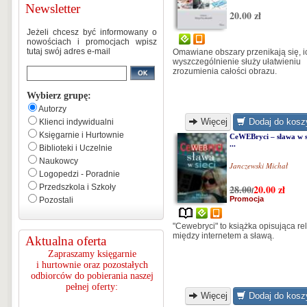
Newsletter
20.00 zł
Jeżeli chcesz być informowany o
nowościach i promocjach wpisz
tutaj swój adres e-mail
Omawiane obszary przenikają się, i
wyszczególnienie służy ułatwieniu
zrozumienia całości obrazu.
Wybierz grupę:
Autorzy
Więcej
Dodaj do kosz
Klienci indywidualni
Księgarnie i Hurtownie
CeWEBryci – sława w s
...
Biblioteki i Uczelnie
Naukowcy
Janczewski Michał
Logopedzi - Poradnie
Przedszkola i Szkoły
28.00
20.00
zł
/
Promocja
Pozostali
"Cewebryci" to książka opisująca re
między internetem a sławą.
Aktualna oferta
Zapraszamy księgarnie
i hurtownie oraz pozostałych
odbiorców do pobierania naszej
pełnej oferty:
Więcej
Dodaj do kosz