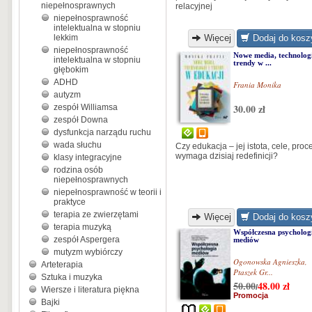
niepełnosprawnych
relacyjnej
niepełnosprawność
intelektualna w stopniu
lekkim
Więcej
Dodaj do kosz
niepełnosprawność
Nowe media, technologi
intelektualna w stopniu
trendy w ...
głębokim
ADHD
Frania Monika
autyzm
30.00 zł
zespół Williamsa
zespół Downa
dysfunkcja narządu ruchu
wada słuchu
Czy edukacja – jej istota, cele, proc
wymaga dzisiaj redefinicji?
klasy integracyjne
rodzina osób
niepełnosprawnych
niepełnosprawność w teorii i
praktyce
terapia ze zwierzętami
Więcej
Dodaj do kosz
terapia muzyką
Współczesna psycholog
zespół Aspergera
mediów
mutyzm wybiórczy
Ogonowska Agnieszka
,
Arteterapia
Ptaszek Gr...
Sztuka i muzyka
50.00
48.00
zł
/
Wiersze i literatura piękna
Promocja
Bajki