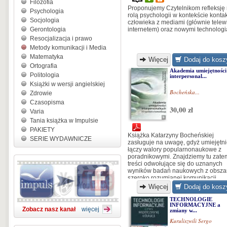
Filozofia
Proponujemy Czytelnikom refleksję
Psychologia
rolą psychologii w kontekście konta
Socjologia
człowieka z mediami (głównie telewi
Gerontologia
internetem) oraz nowymi technologi
Resocjalizacja i prawo
Metody komunikacji i Media
Matematyka
Więcej
Dodaj do kosz
Ortografia
Akademia umiejętności
Politologia
interpersonal...
Książki w wersji angielskiej
Bocheńska...
Zdrowie
Czasopisma
30,00 zł
Varia
Tania książka w Impulsie
PAKIETY
Książka Katarzyny Bocheńskiej
SERIE WYDAWNICZE
zasługuje na uwagę, gdyż umiejętn
łączy walory popularnonaukowe z
poradnikowymi. Znajdziemy tu zate
treści odwołujące się do uznanych
wyników badań naukowych z obsza
szeroko rozumianej komunikacji
interpersonalnej, dotyczące jej
Więcej
Dodaj do kosz
praktycznego znaczenia, jak równie
doskonalenia umiejętności w jej
TECHNOLOGIE
INFORMACYJNE a
zakresie...
Zobacz nasz kanał
więcej
zmiany w...
Kuruliszwili Sergo