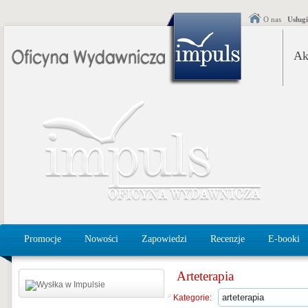
O nas
Usług
Ak
Promocje
Nowości
Zapowiedzi
Recenzje
E-booki
Arteterapia
Kategorie: