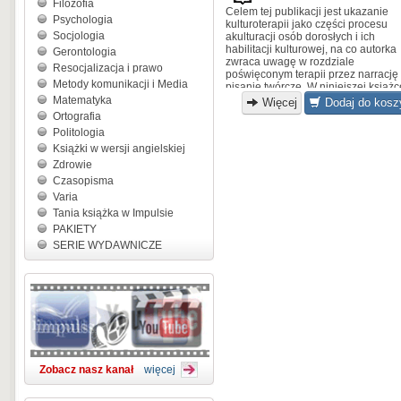
Filozofia
Celem tej publikacji jest ukazanie
Psychologia
kulturoterapii jako części procesu
Socjologia
akultu­racji osób dorosłych i ich
habilitacji kulturowej, na co autorka
Gerontologia
zwraca uwagę w rozdziale
Resocjalizacja i prawo
poświęconym terapii przez narrację 
Metody komunikacji i Media
pisanie twórcze. W niniejszej książc
zostały omówione koncepcje i formy
Matematyka
Więcej
Dodaj do kosz
kulturoterapii realizowane przez
Ortografia
pedagogów, andrago­gów, pedago
Politologia
specjalnych, oligofrenopedagogów,
Książki w wersji angielskiej
artystów przy udziale osób dorosłyc
zaburzeniami rozwoju...
Zdrowie
Czasopisma
Varia
Tania książka w Impulsie
PAKIETY
SERIE WYDAWNICZE
Zobacz nasz kanał
więcej