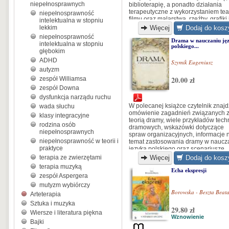
niepełnosprawnych
biblioterapię, a ponadto działania
terapeutyczne z wykorzystaniem tea
niepełnosprawność
filmu oraz malarstwa, rzeźby, grafiki 
intelektualna w stopniu
innych s
lekkim
Więcej
Dodaj do kosz
niepełnosprawność
Drama w nauczaniu ję
intelektualna w stopniu
polskiego...
głębokim
ADHD
Szymik Eugeniusz
autyzm
20.00 zł
zespół Williamsa
zespół Downa
dysfunkcja narządu ruchu
W polecanej książce czytelnik znajd
wada słuchu
omówienie zagadnień związanych 
klasy integracyjne
teorią dramy, wiele przykładów tech
rodzina osób
dramowych, wskazówki dotyczące
niepełnosprawnych
spraw organizacyjnych, informacje 
niepełnosprawność w teorii i
temat zastosowania dramy w naucz
praktyce
języka polskiego oraz scenariusze
lekcji.
terapia ze zwierzętami
Więcej
Dodaj do kosz
terapia muzyką
Echa ekspresji
zespół Aspergera
mutyzm wybiórczy
Borowska - Beszta Beat
Arteterapia
Sztuka i muzyka
29.80 zł
Wiersze i literatura piękna
Wznowienie
Bajki