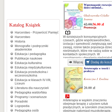
Wspomaganie rozwoju
dzieci nieśmiał...
Gładyszewska-Cylulko
Joanna
42.00
36.00
zł
Katalog Książek
/
Promocja
Harcerstwo - Przywrócić Pamięć
W dzisiejszych konsumpcyjnych
Harcerstwo
czasach, gdzie współzawodnictwo,
Historia
izolacja i samotność zwiększają swó
Monografie i podręczniki
zasięg, rośnie także populacja dziec
akademickie
nieśmiałych, które nie radzą sobie 
Edukacja i pedagogika
kontaktach społecznych. W
zapobieganiu utrwalania nieśmiałoś
Publikacje naukowe
ważną rolę odgrywają oddziaływan
Więcej
Dodaj do kosz
Edukacja kulturalna
wychowawcze nastawione na
Edukacja międzykulturowa
odpowiednie kształtowanie się
Arteterapia w teorii i
praktyce
osobowości dziecka. Jednak, gdy
Edukacja przedszkolna i
zaburzenia przybierają na sile,
wczesnoszkolna
konieczne jest zastosowanie
Konieczna J. Ewelina
Edukacja w klasach IV-VIII,
odpowiednich działań
Liceum
terapeutycznych...
20.00 zł
Literatura dla nauczycieli
Pedagogika waldorfska
Programy i scenariusze
Arteterapia w wąskim znaczeniu
Poradniki
obejmuje terapię z użyciem sztuk
Logopedia
plastycznych, w szerokim znaczeniu
Pedagogika osób
obejmuje natomiast muzykoterapię,