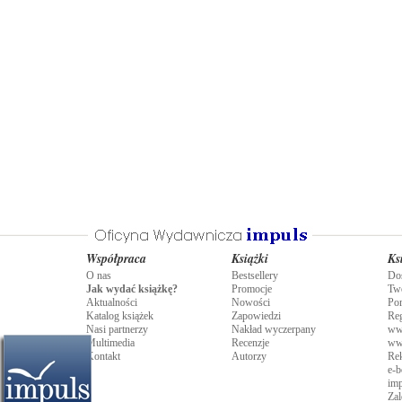
Współpraca
Książki
Ks
O nas
Bestsellery
Do
Jak wydać książkę?
Promocje
Tw
Aktualności
Nowości
Po
Katalog książek
Zapowiedzi
Re
Nasi partnerzy
Nakład wyczerpany
ww
Multimedia
Recenzje
ww
Kontakt
Autorzy
Rek
e-b
imp
Zal