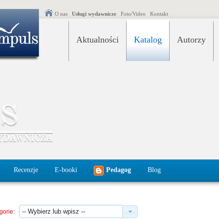
O nas
Usługi wydawnicze
Foto/Video
Kontakt
Aktualności
Katalog
Autorzy
Recenzje
E-booki
Pedagog
Blog
gorie: