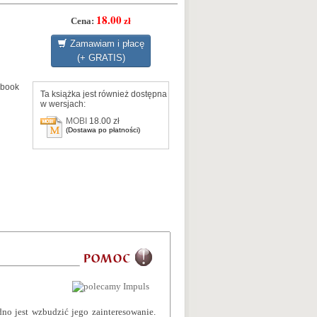
18.00
Cena:
zł
Zamawiam i płacę
(+ GRATIS)
Ebook
Ta książka jest również dostępna
w wersjach:
MOBI
18.00 zł
(Dostawa po płatności)
dno jest wzbudzić jego zainteresowanie.