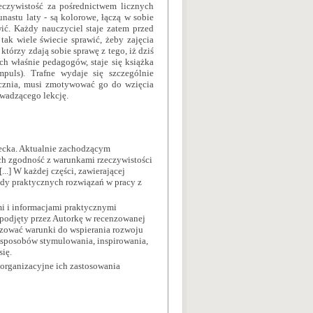
eczywistość za pośrednictwem licznych
nastu laty - są kolorowe, łączą w sobie
wić. Każdy nauczyciel staje zatem przed
ak wiele świecie sprawić, żeby zajęcia
którzy zdają sobie sprawę z tego, iż dziś
ch właśnie pedagogów, staje się książka
puls). Trafne wydaje się szczególnie
 ucznia, musi zmotywować go do wzięcia
owadzącego lekcję.
ziecka. Aktualnie zachodzącym
ch zgodność z warunkami rzeczywistości
 [...] W każdej części, zawierającej
łady praktycznych rozwiązań w pracy z
mi i informacjami praktycznymi
t podjęty przez Autorkę w recenzowanej
izować warunki do wspierania rozwoju
m sposobów stymulowania, inspirowania,
ię.
organizacyjne ich zastosowania