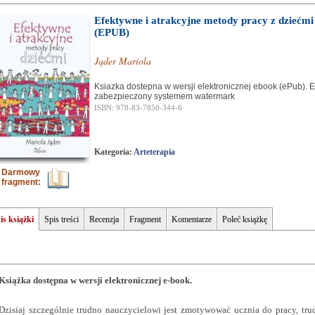
Efektywne i atrakcyjne metody pracy z dziećmi
(EPUB)
Jąder Mariola
Ksiazka dostepna w wersji elektronicznej ebook (ePub). 
zabezpieczony systemem watermark
ISBN: 978-83-7850-344-6
Kategoria:
Arteterapia
Darmowy
fragment:
is książki
Spis treści
Recenzja
Fragment
Komentarze
Poleć książkę
Książka dostępna w wersji elektronicznej e-book.
Dzisiaj szczególnie trudno nauczycielowi jest zmotywować ucznia do pracy, tru