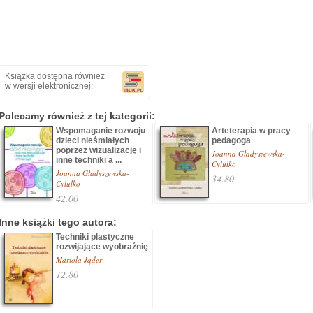
Książka dostępna również
w wersji elektronicznej:
Polecamy również z tej kategorii:
Wspomaganie rozwoju
Arteterapia w pracy
dzieci nieśmiałych
pedagoga
poprzez wizualizację i
Joanna Gładyszewska-
inne techniki a ...
Cylulko
Joanna Gładyszewska-
34.80
Cylulko
42.00
Inne książki tego autora:
Techniki plastyczne
rozwijające wyobraźnię
Mariola Jąder
12.80