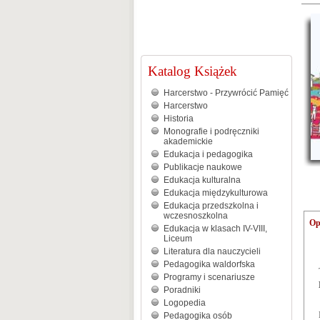
Katalog Książek
Harcerstwo - Przywrócić Pamięć
Harcerstwo
Historia
Monografie i podręczniki
akademickie
Edukacja i pedagogika
Publikacje naukowe
Edukacja kulturalna
Edukacja międzykulturowa
Edukacja przedszkolna i
wczesnoszkolna
Op
Edukacja w klasach IV-VIII,
Liceum
Literatura dla nauczycieli
Pedagogika waldorfska
Programy i scenariusze
Poradniki
Logopedia
Pedagogika osób