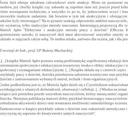
Świat dziś oferuje młodemu człowiekowi wiele atrakcji. Może on poznawać rz
mediów, już choćby książki czy zabawki są zupełnie inne niż jeszcze przed kilku
różne rozwiązania techniczne, a wszystko to po to, by jednocześnie uczyć i ba
niezwykle trudnym zadaniem. Jak bowiem w tym tak atrakcyjnym i oferującym t
szkolne były interesujące? Na to pytanie szukają odpowiedzi ambitni nauczyciele, 
nie wystarczą tylko tradycyjne metody nauczania. Interesującą propozycją dla ty
Marioli Jąder "Efektywne i atrakcyjne metody pracy z dziećmi" (Oficyna Im
spostrzeżenie autorki, iż nauczyciel dziś musi aktywizować wszystkie zmysły
udziału w zajęciach całym sobą. To trudna sztuka, zarówno dla ucznia, jak i dla pr
Z recenzji dr hab., prof. UP Bożeny Muchackiej
„[...] książka Marioli Jąder porusza ważną problematykę współczesnej edukacji d
przemianom społecznym i edukacyjnym towarzyszy troska o efekty edukacyjne i i
społecznej i wymaganiami edukacyjnymi.
[...] Książka składa się z czterech części.
przykłady pracy z dziećmi, Autorka przedstawia założenia teoretyczne oraz przyk
dziećmi z zastosowaniem wybranych metod, technik i form organizacyjnych.
Godne podkreślenia jest to, że Mariola Jąder dzieli się z Czytelnikiem wskazówka
wynikającymi z własnych doświadczeń, obserwacji i refleksji.
[...] Wiedza na tema
książce jest potrzebna przede wszystkim nauczycielom, którzy muszą umieć organ
dziecka. Niniejsza publikacja stanowi dobry przykład dostarczający nauczycielo
pobudzania aktywności dzieci oraz stwarzania możliwości samodzielnego uczenia s
Zamieszczone w książce przykłady zabaw z dziećmi oraz wskazówki metodyczne i 
przyczynią się zapewne do kreatywności samych nauczycieli".