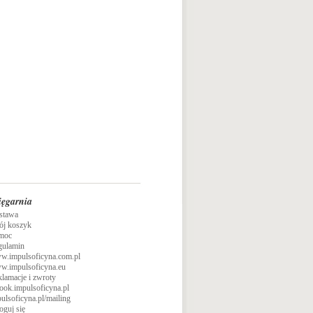
ięgarnia
stawa
ój koszyk
moc
gulamin
w.impulsoficyna.com.pl
w.impulsoficyna.eu
lamacje i zwroty
ook.impulsoficyna.pl
ulsoficyna.pl/mailing
oguj się