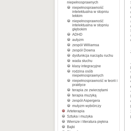
niepełnosprawnych
niepełnosprawność
intelektualna w stopniu
lekkim
niepełnosprawność
intelektualna w stopniu
głębokim
ADHD
autyzm
zespół Williamsa
zespół Downa
dysfunkcja narządu ruchu
wada słuchu
klasy integracyjne
rodzina osób
niepełnosprawnych
niepełnosprawność w teorii i
praktyce
terapia ze zwierzętami
terapia muzyką
zespół Aspergera
mutyzm wybiórczy
Arteterapia
Sztuka i muzyka
Wiersze i literatura piękna
Bajki