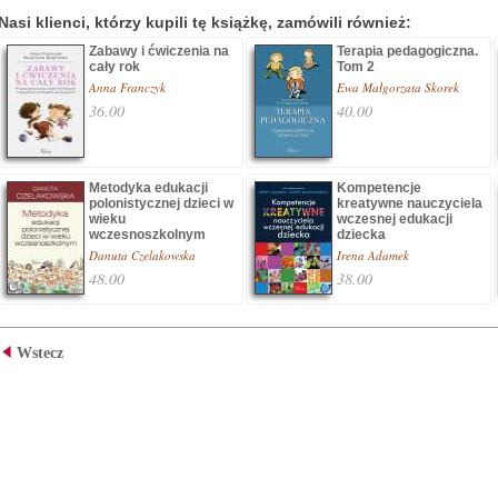
Nasi klienci, którzy kupili tę książkę, zamówili również:
Zabawy i ćwiczenia na
Terapia pedagogiczna.
cały rok
Tom 2
Anna Franczyk
Ewa Małgorzata Skorek
36.00
40.00
Metodyka edukacji
Kompetencje
polonistycznej dzieci w
kreatywne nauczyciela
wieku
wczesnej edukacji
wczesnoszkolnym
dziecka
Danuta Czelakowska
Irena Adamek
48.00
38.00
Wstecz