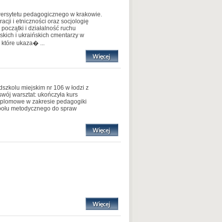
iwersytetu pedagogicznego w krakowie.
cji i etniczności oraz socjologię
początki i działalność ruchu
kich i ukraińskich cmentarzy w
 które ukaza� ...
szkolu miejskim nr 106 w łodzi z
swój warsztat: ukończyła kurs
dyplomowe w zakresie pedagogiki
społu metodycznego do spraw