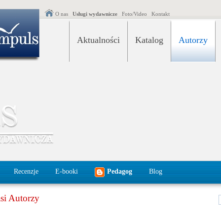
O nas
Usługi wydawnicze
Foto/Video
Kontakt
Aktualności
Katalog
Autorzy
Recenzje
E-booki
Pedagog
Blog
si Autorzy