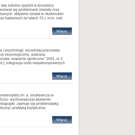
 lata szkolne spędził w kruszwicy.
eresował się problemami oświaty oraz
dbanych. aktywnie działał w studenckim
s badaniach (w latach 70.). m.in. nad
j i psychologii. wcześniej pracowała
cji neurologicznej. wybrana
ociale. wsparcie społeczne” 2001, nr 2.
red.), integracja osób niepełnosprawnych
niwersytetu im. a. mickiewicza w
kuńczo- wychowawczej akademii
pedagogiki. zajmuje się problematyką
eorią i praktyką kształcenia