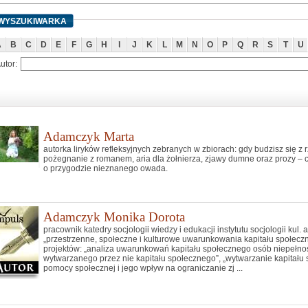
WYSZUKIWARKA
A
B
C
D
E
F
G
H
I
J
K
L
M
N
O
P
Q
R
S
T
U
utor:
Adamczyk Marta
autorka liryków refleksyjnych zebranych w zbiorach: gdy budzisz się z 
pożegnanie z romanem, aria dla żołnierza, zjawy dumne oraz prozy – 
o przygodzie nieznanego owada.
Adamczyk Monika Dorota
pracownik katedry socjologii wiedzy i edukacji instytutu socjologii kul.
„przestrzenne, społeczne i kulturowe uwarunkowania kapitału społecz
projektów: „analiza uwarunkowań kapitału społecznego osób niepełno
wytwarzanego przez nie kapitału społecznego”, „wytwarzanie kapitału 
pomocy społecznej i jego wpływ na ograniczanie zj ...