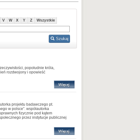
V
W
X
Y
Z
Wszystkie
Szukaj
rzeczywistości, popołudnie króla,
cień rozdwojony i opowieść
 autorka projektu badawczego pt.
nego w polsce”. współautorka
sprawnych fizycznie pod kątem
społecznego przez instytucje publicznej