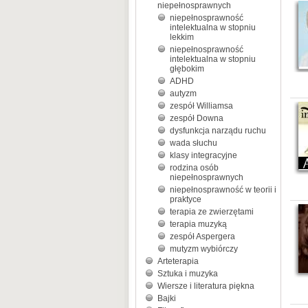
niepełnosprawnych
niepełnosprawność
intelektualna w stopniu
lekkim
niepełnosprawność
intelektualna w stopniu
głębokim
ADHD
autyzm
zespół Williamsa
zespół Downa
dysfunkcja narządu ruchu
wada słuchu
klasy integracyjne
rodzina osób
niepełnosprawnych
niepełnosprawność w teorii i
praktyce
terapia ze zwierzętami
terapia muzyką
zespół Aspergera
mutyzm wybiórczy
Arteterapia
Sztuka i muzyka
Wiersze i literatura piękna
Bajki