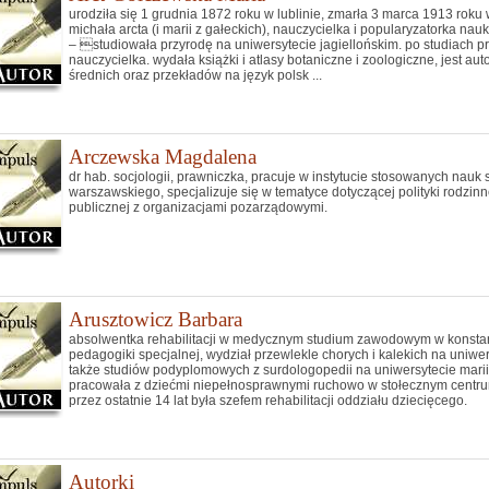
urodziła się 1 grudnia 1872 roku w lublinie, zmarła 3 marca 1913 roku
michała arcta (i marii z gałeckich), nauczycielka i popularyzatorka n
– studiowała przyrodę na uniwersytecie jagiellońskim. po studiach 
nauczycielka. wydała książki i atlasy botaniczne i zoologiczne, jest aut
średnich oraz przekładów na język polsk ...
Arczewska Magdalena
dr hab. socjologii, prawniczka, pracuje w instytucie stosowanych nauk
warszawskiego, specjalizuje się w tematyce dotyczącej polityki rodzinn
publicznej z organizacjami pozarządowymi.
Arusztowicz Barbara
absolwentka rehabilitacji w medycznym studium zawodowym w konstanc
pedagogiki specjalnej, wydział przewlekle chorych i kalekich na uniw
także studiów podyplomowych z surdologopedii na uniwersytecie marii c
pracowała z dziećmi niepełnosprawnymi ruchowo w stołecznym centrum 
przez ostatnie 14 lat była szefem rehabilitacji oddziału dziecięcego.
Autorki