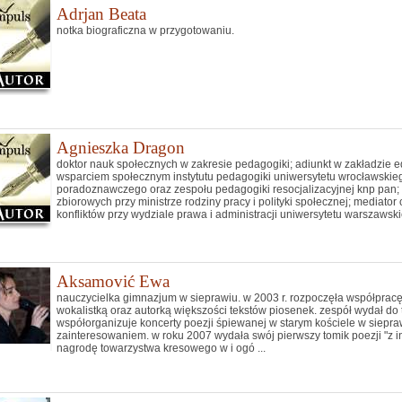
Adrjan Beata
notka biograficzna w przygotowaniu.
Agnieszka Dragon
doktor nauk społecznych w zakresie pedagogiki; adiunkt w zakładzie e
wsparciem społecznym instytutu pedagogiki uniwersytetu wrocławski
poradoznawczego oraz zespołu pedagogiki resocjalizacyjnej knp pan; 
zbiorowych przy ministrze rodziny pracy i polityki społecznej; mediato
konfliktów przy wydziale prawa i administracji uniwersytetu warszawskie
Aksamović Ewa
nauczycielka gimnazjum w sieprawiu. w 2003 r. rozpoczęła współpracę 
wokalistką oraz autorką większości tekstów piosenek. zespół wydał do t
współorganizuje koncerty poezji śpiewanej w starym kościele w siepra
zainteresowaniem. w roku 2007 wydała swój pierwszy tomik poezji "z in
nagrodę towarzystwa kresowego w i ogó ...