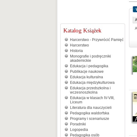
A
Katalog Książek
Harcerstwo - Przywrócić Pamięć
Harcerstwo
Historia
Monografie i podręczniki
akademickie
Edukacja i pedagogika
Publikacje naukowe
Edukacja kulturalna
Edukacja międzykulturowa
Edukacja przedszkolna i
wczesnoszkolna
Edukacja w klasach IV-VIII,
Liceum
Literatura dla nauczycieli
Pedagogika waldorfska
Programy i scenariusze
Poradniki
Logopedia
Pedagogika osób