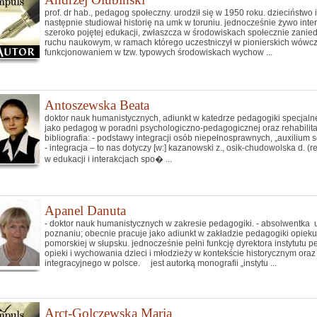
prof. dr hab., pedagog społeczny. urodził się w 1950 roku. dzieciństwo i
następnie studiował historię na umk w toruniu. jednocześnie żywo int
szeroko pojętej edukacji, zwłaszcza w środowiskach społecznie zanie
ruchu naukowym, w ramach którego uczestniczył w pionierskich wówcza
funkcjonowaniem w tzw. typowych środowiskach wychow ...
Antoszewska Beata
doktor nauk humanistycznych, adiunkt w katedrze pedagogiki specjalne
jako pedagog w poradni psychologiczno-pedagogicznej oraz rehabilita
bibliografia: - podstawy integracji osób niepełnosprawnych, „auxilium s
- integracja – to nas dotyczy [w:] kazanowski z., osik-chudowolska d. (
w edukacji i interakcjach spo� ...
Apanel Danuta
- doktor nauk humanistycznych w zakresie pedagogiki. - absolwentka u
poznaniu; obecnie pracuje jako adiunkt w zakładzie pedagogiki opie
pomorskiej w słupsku. jednocześnie pełni funkcję dyrektora instytutu 
opieki i wychowania dzieci i młodzieży w kontekście historycznym oraz t
integracyjnego w polsce. jest autorką monografii „instytu ...
Arct-Golczewska Maria