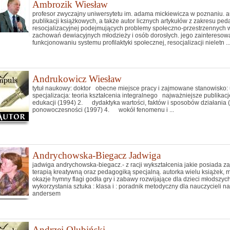
Ambrozik Wiesław
profesor zwyczajny uniwersytetu im. adama mickiewicza w poznaniu. au
publikacji książkowych, a także autor licznych artykułów z zakresu ped
resocjalizacyjnej podejmujących problemy społeczno-przestrzennych 
zachowań dewiacyjnych młodzieży i osób dorosłych. jego zainteresow
funkcjonowaniu systemu profilaktyki społecznej, resocjalizacji nieletn ..
Andrukowicz Wiesław
tytuł naukowy: doktor obecne miejsce pracy i zajmowane stanowisko: 
specjalizacja: teoria kształcenia integralnego najważniejsze publika
edukacji (1994) 2. dydaktyka wartości, faktów i sposobów działani
ponowoczesności (1997) 4. wokół fenomenu i ...
Andrychowska-Biegacz Jadwiga
jadwiga andrychowska-biegacz.- z racji wykształcenia jakie posiada z
terapią kreatywną oraz pedagogiką specjalną. autorka wielu książek, 
okazje hymny flagi godła gry i zabawy rozwijające dla dzieci młodszyc
wykorzystania sztuka : klasa i : poradnik metodyczny dla nauczycieli
andersem
Andrzej Olubiński