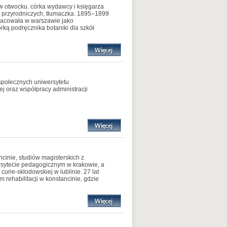
 w otwocku. córka wydawcy i księgarza
auk przyrodniczych, tłumaczka. 1895–1899
pracowała w warszawie jako
orką podręcznika botaniki dla szkół
 społecznych uniwersytetu
ej oraz współpracy administracji
inie, studiów magisterskich z
ersytecie pedagogicznym w krakowie, a
urie-skłodowskiej w lublinie. 27 lat
rehabilitacji w konstancinie, gdzie