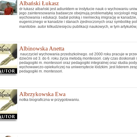
Albański Łukasz
dr łukasz albański jest adiunktem w instytucie nauk o wychowaniu un
jego zainteresowania badawcze obejmują problematykę socjologii migra
wychowania i edukacji. badał polską i niemiecką imigrację w kanadzie, 
eugenicznego w kanadzie i stanach zjednoczonych oraz symbolikę pols
manitobie. autor kilkudziesięciu publikacji naukowych, w tym artykułów,
Albinowska Anetta
nauczyciel wychowania przedszkolnego. od 2000 roku pracuje w przed
dziećmi od 3. do 6. roku życia metodą montessori. cały czas doskonali 
pedagogiki m. montessori oraz pedagogiki integralnej oraz studia po
wychowawczo-opiekuńczej na uniwersytecie łódzkim. jest liderem ze
pedagogiki m. montessori.
Albrzykowska Ewa
notka biograficzna w przygotowaniu.