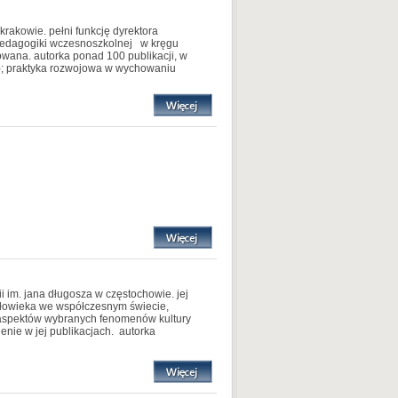
kowie. pełni funkcję dyrektora
y pedagogiki wczesnoszkolnej w kręgu
wana. autorka ponad 100 publikacji, w
88); praktyka rozwojowa w wychowaniu
 im. jana długosza w częstochowie. jej
złowieka we współczesnym świecie,
h aspektów wybranych fenomenów kultury
enie w jej publikacjach. autorka