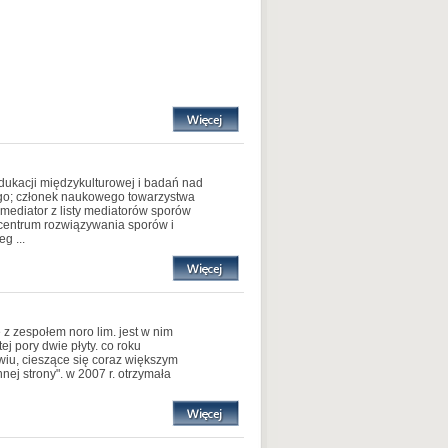
dukacji międzykulturowej i badań nad
ego; członek naukowego towarzystwa
mediator z listy mediatorów sporów
r centrum rozwiązywania sporów i
g ...
z zespołem noro lim. jest w nim
ej pory dwie płyty. co roku
wiu, cieszące się coraz większym
nej strony". w 2007 r. otrzymała