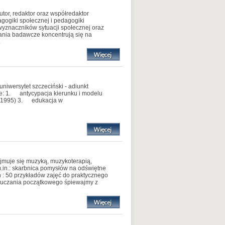
tor, redaktor oraz współredaktor
agogiki społecznej i pedagogiki
wyznaczników sytuacji społecznej oraz
ania badawcze koncentrują się na
.
uniwersytet szczeciński - adiunkt
cje: 1. antycypacja kierunku i modelu
a (1995) 3. edukacja w
ajmuje się muzyką, muzykoterapią,
m.in.: skarbnica pomysłów na odświętne
h : 50 przykładów zajęć do praktycznego
 nauczania początkowego śpiewajmy z