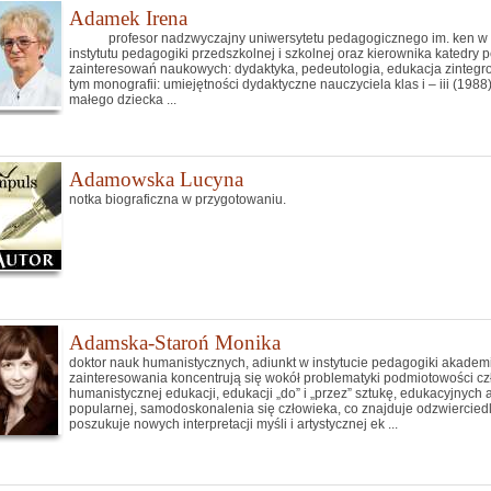
Adamek Irena
profesor nadzwyczajny uniwersytetu pedagogicznego im. ken w kra
instytutu pedagogiki przedszkolnej i szkolnej oraz kierownika katedr
zainteresowań naukowych: dydaktyka, pedeutologia, edukacja zintegro
tym monografii: umiejętności dydaktyczne nauczyciela klas i – iii (19
małego dziecka ...
Adamowska Lucyna
notka biograficzna w przygotowaniu.
Adamska-Staroń Monika
doktor nauk humanistycznych, adiunkt w instytucie pedagogiki akademii
zainteresowania koncentrują się wokół problematyki podmiotowości c
humanistycznej edukacji, edukacji „do” i „przez” sztukę, edukacyjnyc
popularnej, samodoskonalenia się człowieka, co znajduje odzwierciedl
poszukuje nowych interpretacji myśli i artystycznej ek ...