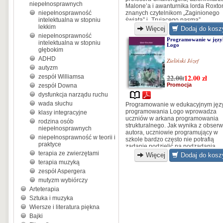
niepełnosprawnych
Malone’a i awanturnika lorda Roxto
niepełnosprawność
znanych czytelnikom „Zaginionego
intelektualna w stopniu
świata” i „Trującego pasma”.
lekkim
Więcej
Dodaj do kosz
niepełnosprawność
Programowanie w języ
intelektualna w stopniu
Logo
głębokim
ADHD
Zieliński Józef
autyzm
22.00
12.00
zł
zespół Williamsa
/
Promocja
zespół Downa
dysfunkcja narządu ruchu
wada słuchu
Programowanie w edukacyjnym jęz
programowania Logo wprowadza
klasy integracyjne
uczniów w arkana programowania
rodzina osób
strukturalnego. Jak wynika z obserw
niepełnosprawnych
autora, uczniowie programujący w
niepełnosprawność w teorii i
szkole bardzo często nie potrafią
praktyce
zadanie podzielić na podzadania.
terapia ze zwierzętami
Programowanie jest przejawem
Więcej
Dodaj do kosz
aktywności matematycznej, a
terapia muzyką
matematyka nie zawsze jest przez
zespół Aspergera
uczniów akceptowana.
mutyzm wybiórczy
Arteterapia
Sztuka i muzyka
Wiersze i literatura piękna
Bajki