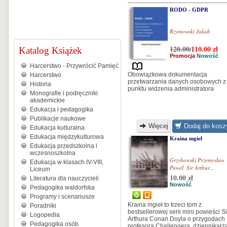
RODO - GDPR
Rzymowski Jakub
120.00
110.00
zł
Katalog Książek
/
Promocja
Nowość
Harcerstwo - Przywrócić Pamięć
Obowiązkowa dokumentacja
Harcerstwo
przetwarzania danych osobowych z
Historia
punktu widzenia administratora
Monografie i podręczniki
akademickie
Edukacja i pedagogika
Publikacje naukowe
Więcej
Dodaj do kosz
Edukacja kulturalna
Edukacja międzykulturowa
Kraina mgieł
Edukacja przedszkolna i
wczesnoszkolna
Grzybowski Przemysław
Edukacja w klasach IV-VIII,
Paweł
,
Sir Arthur...
Liceum
10.00 zł
Literatura dla nauczycieli
Nowość
Pedagogika waldorfska
Programy i scenariusze
Kraina mgieł to trzeci tom z
Poradniki
bestsellerowej serii mini powieści Si
Logopedia
Arthura Conan Doyla o przygodach
Pedagogika osób
profesora Challengera, dziennikarz