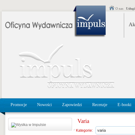
O nas
Usług
Ak
Promocje
Nowości
Zapowiedzi
Recenzje
E-booki
Varia
Kategorie: