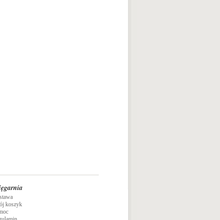
ięgarnia
stawa
ój koszyk
moc
gulamin