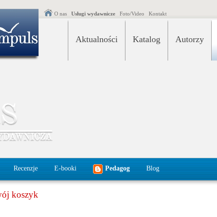
O nas
Usługi wydawnicze
Foto/Video
Kontakt
Aktualności
Katalog
Autorzy
Recenzje
E-booki
Pedagog
Blog
ój koszyk