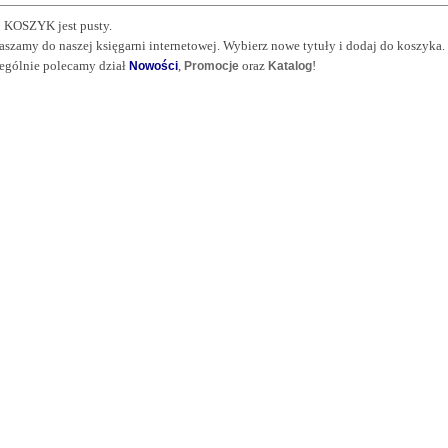
 KOSZYK jest pusty.
aszamy do naszej księgarni internetowej. Wybierz nowe tytuły i dodaj do koszyka.
ególnie polecamy dział
,
oraz
!
Nowości
Promocje
Katalog