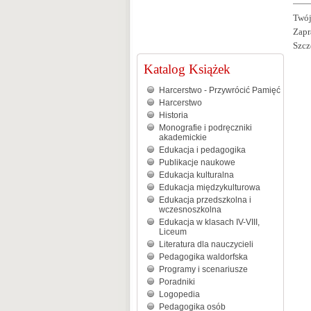
Twój
Zapr
Szcz
Katalog Książek
Harcerstwo - Przywrócić Pamięć
Harcerstwo
Historia
Monografie i podręczniki
akademickie
Edukacja i pedagogika
Publikacje naukowe
Edukacja kulturalna
Edukacja międzykulturowa
Edukacja przedszkolna i
wczesnoszkolna
Edukacja w klasach IV-VIII,
Liceum
Literatura dla nauczycieli
Pedagogika waldorfska
Programy i scenariusze
Poradniki
Logopedia
Pedagogika osób