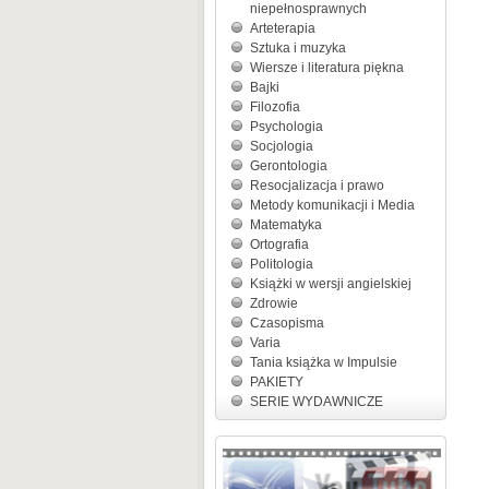
niepełnosprawnych
Arteterapia
Sztuka i muzyka
Wiersze i literatura piękna
Bajki
Filozofia
Psychologia
Socjologia
Gerontologia
Resocjalizacja i prawo
Metody komunikacji i Media
Matematyka
Ortografia
Politologia
Książki w wersji angielskiej
Zdrowie
Czasopisma
Varia
Tania książka w Impulsie
PAKIETY
SERIE WYDAWNICZE