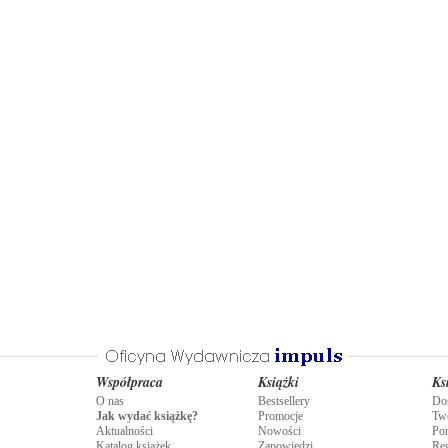
Współpraca
Książki
Ks
O nas
Bestsellery
Do
Jak wydać książkę?
Promocje
Tw
Aktualności
Nowości
Po
Katalog książek
Zapowiedzi
Re