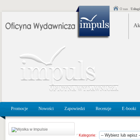
O nas
Usług
Ak
Promocje
Nowości
Zapowiedzi
Recenzje
E-booki
Kategorie: