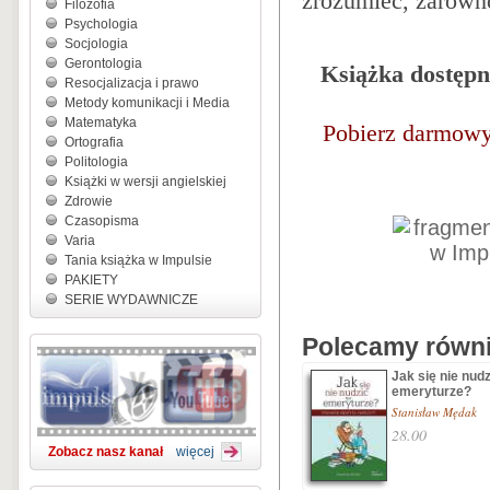
zrozumieć, zarówno 
Filozofia
Psychologia
Socjologia
Gerontologia
Książka dostępna
Resocjalizacja i prawo
Metody komunikacji i Media
Matematyka
Pobierz darmowy
Ortografia
Politologia
Książki w wersji angielskiej
Zdrowie
Czasopisma
Varia
Tania książka w Impulsie
PAKIETY
SERIE WYDAWNICZE
Polecamy równie
Jak się nie nudz
emeryturze?
Stanisław Mędak
28.00
Zobacz nasz kanał
więcej