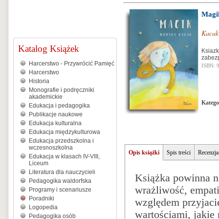
Magi
Kacak
Katalog Książek
Ksiazk
zabez
Harcerstwo - Przywrócić Pamięć
ISBN: 
Harcerstwo
Historia
Monografie i podręczniki
akademickie
Katego
Edukacja i pedagogika
Publikacje naukowe
Edukacja kulturalna
Edukacja międzykulturowa
Edukacja przedszkolna i
wczesnoszkolna
Opis książki
Spis treści
Recenzja
Edukacja w klasach IV-VIII,
Liceum
Literatura dla nauczycieli
Książka powinna ni
Pedagogika waldorfska
wrażliwość, empati
Programy i scenariusze
Poradniki
względem przyjacie
Logopedia
wartościami, jaki
Pedagogika osób