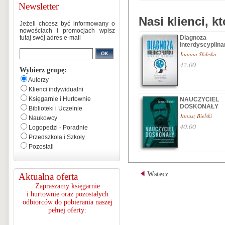
Newsletter
Nasi klienci, k
Jeżeli chcesz być informowany o
nowościach i promocjach wpisz
tutaj swój adres e-mail
Diagnoza
interdyscyplina
Joanna Skibska
42.00
Wybierz grupę:
Autorzy
Klienci indywidualni
Księgarnie i Hurtownie
NAUCZYCIEL
DOSKONAŁY
Biblioteki i Uczelnie
Janusz Bielski
Naukowcy
40.00
Logopedzi - Poradnie
Przedszkola i Szkoły
Pozostali
Wstecz
Aktualna oferta
Zapraszamy księgarnie
i hurtownie oraz pozostałych
odbiorców do pobierania naszej
pełnej oferty: