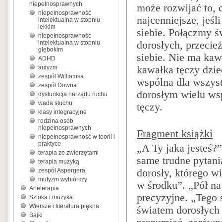
niepełnosprawnych
może rozwijać to, 
niepełnosprawność
najcenniejsze, jeśl
intelektualna w stopniu
lekkim
siebie. Połączmy ś
niepełnosprawność
intelektualna w stopniu
dorosłych, przecie
głębokim
siebie. Nie ma kaw
ADHD
autyzm
kawałka tęczy dzie
zespół Williamsa
wspólna dla wszyst
zespół Downa
dorosłym wielu w
dysfunkcja narządu ruchu
wada słuchu
tęczy.
klasy integracyjne
rodzina osób
niepełnosprawnych
Fragment książk
i
niepełnosprawność w teorii i
praktyce
„A Ty jaka jesteś?
terapia ze zwierzętami
same trudne pytani
terapia muzyką
zespół Aspergera
dorosły, którego w
mutyzm wybiórczy
w środku”. „Pół na
Arteterapia
precyzyjne. „Tego 
Sztuka i muzyka
Wiersze i literatura piękna
światem dorosłych 
Bajki