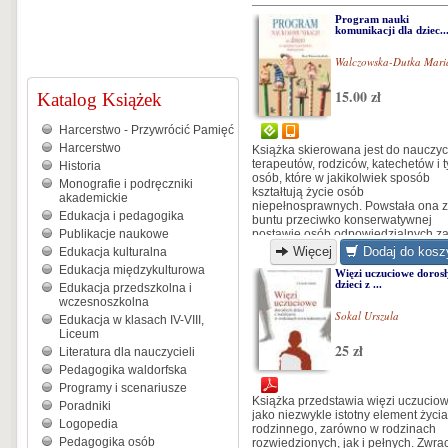
Program nauki
komunikacji dla dziec..
Walczowska-Dutka Mari
15.00 zł
Katalog Książek
Harcerstwo - Przywrócić Pamięć
Harcerstwo
Książka skierowana jest do nauczyci
terapeutów, rodziców, katechetów i 
Historia
osób, które w jakikolwiek sposób
Monografie i podręczniki
kształtują życie osób
akademickie
niepełnosprawnych. Powstała ona z
Edukacja i pedagogika
buntu przeciwko konserwatywnej
Publikacje naukowe
postawie osób odpowiedzialnych z
leczenie i edukację, a także
Więcej
Dodaj do kosz
Edukacja kulturalna
marnowaniu potencjału wielu dzieci 
Edukacja międzykulturowa
Więzi uczuciowe doros
spychaniu ich na margines życia
dzieci z ...
Edukacja przedszkolna i
społecznego...
wczesnoszkolna
Sokal Urszula
Edukacja w klasach IV-VIII,
Liceum
25 zł
Literatura dla nauczycieli
Pedagogika waldorfska
Programy i scenariusze
Książka przedstawia więzi uczucio
Poradniki
jako niezwykle istotny element życia
Logopedia
rodzinnego, zarówno w rodzinach
Pedagogika osób
rozwiedzionych, jak i pełnych. Zwra