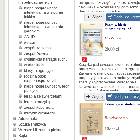
niepełnosprawnych
uwagę na szczególny okres rozwoj
człowieka – okres relacji pomiędzy
niepełnosprawność
dorosłymi dziećmi i ich rodzicami...
intelektualna w stopniu
lekkim
Więcej
Dodaj do kosz
niepełnosprawność
Praca w klasie
intelektualna w stopniu
integracyjnej 1-3
głębokim
ADHD
Flis Renata
autyzm
20.00 zł
zespół Williamsa
zespół Downa
dysfunkcja narządu ruchu
Książka jest owocem dwunastoletni
wada słuchu
pracy Autorki w dziedzinie integracji
klasy integracyjne
Zawarte w niej uwagi, spostrzeżenia
rodzina osób
propozycje rozwiązań metodycznyc
niepełnosprawnych
zostały wypracowane, wdrożone i
niepełnosprawność w teorii i
sprawdzone w trakcie codziennej p
praktyce
z dziećmi. Autorka wybrała te materi
które okazały się najskuteczniejsze
terapia ze zwierzętami
Więcej
Dodaj do kosz
pracy dydaktyczno-wychowawczej...
terapia muzyką
Jakość życia studentów
zespół Aspergera
mutyzm wybiórczy
Rumiński Antoni
Arteterapia
Sztuka i muzyka
15.00 zł
Wiersze i literatura piękna
Bajki