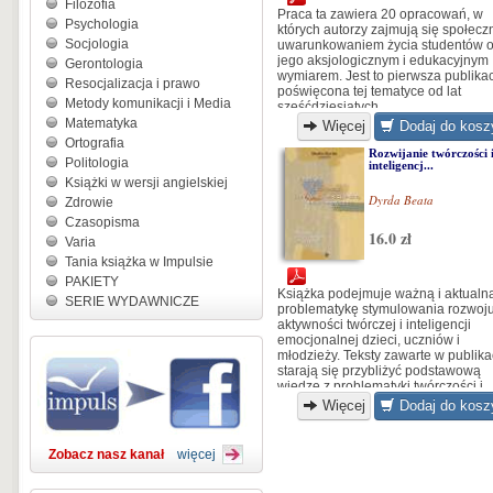
Filozofia
Praca ta zawiera 20 opracowań, w
Psychologia
których autorzy zajmują się społec
Socjologia
uwarunkowaniem życia studentów o
jego aksjologicznym i edukacyjnym
Gerontologia
wymiarem. Jest to pierwsza publika
Resocjalizacja i prawo
poświęcona tej tematyce od lat
Metody komunikacji i Media
sześćdziesiątych...
Matematyka
Więcej
Dodaj do kosz
Ortografia
Rozwijanie twórczości 
Politologia
inteligencj...
Książki w wersji angielskiej
Dyrda Beata
Zdrowie
Czasopisma
16.0 zł
Varia
Tania książka w Impulsie
PAKIETY
Książka podejmuje ważną i aktualn
SERIE WYDAWNICZE
problematykę stymulowania rozwoj
aktywności twórczej i inteligencji
emocjonalnej dzieci, uczniów i
młodzieży. Teksty zawarte w publika
starają się przybliżyć podstawową
wiedzę z problematyki twórczości i
inteligencji
Więcej
Dodaj do kosz
Zobacz nasz kanał
więcej