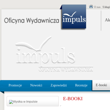
O nas
Usług
Ak
E-booki
Promocje
Nowości
Zapowiedzi
Recenzje
E-BOOKI