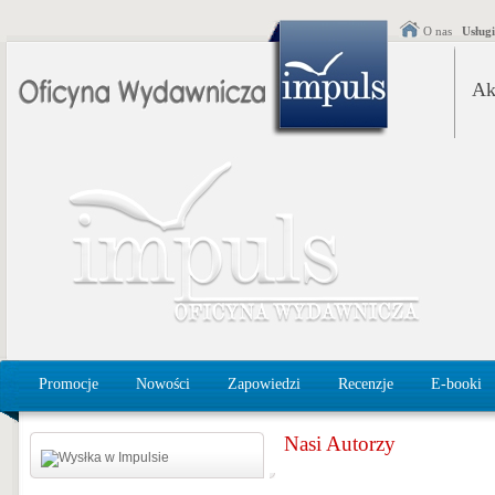
O nas
Usług
Ak
Promocje
Nowości
Zapowiedzi
Recenzje
E-booki
Nasi Autorzy