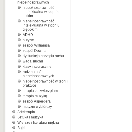
niepełnosprawnych
niepełnosprawność
intelektualna w stopniu
lekkim
niepełnosprawność
intelektualna w stopniu
głębokim
ADHD
autyzm
zespół Williamsa
zespół Downa
dysfunkcja narządu ruchu
wada słuchu
klasy integracyjne
rodzina osób
niepełnosprawnych
niepełnosprawność w teorii i
praktyce
terapia ze zwierzętami
terapia muzyką
zespół Aspergera
mutyzm wybiórczy
Arteterapia
Sztuka i muzyka
Wiersze i literatura piękna
Bajki