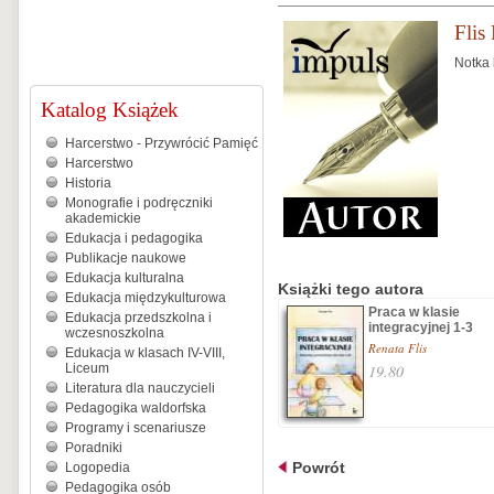
Flis
Notka 
Katalog Książek
Harcerstwo - Przywrócić Pamięć
Harcerstwo
Historia
Monografie i podręczniki
akademickie
Edukacja i pedagogika
Publikacje naukowe
Edukacja kulturalna
Książki tego autora
Edukacja międzykulturowa
Praca w klasie
Edukacja przedszkolna i
integracyjnej 1-3
wczesnoszkolna
Renata Flis
Edukacja w klasach IV-VIII,
Liceum
19.80
Literatura dla nauczycieli
Pedagogika waldorfska
Programy i scenariusze
Poradniki
Powrót
Logopedia
Pedagogika osób