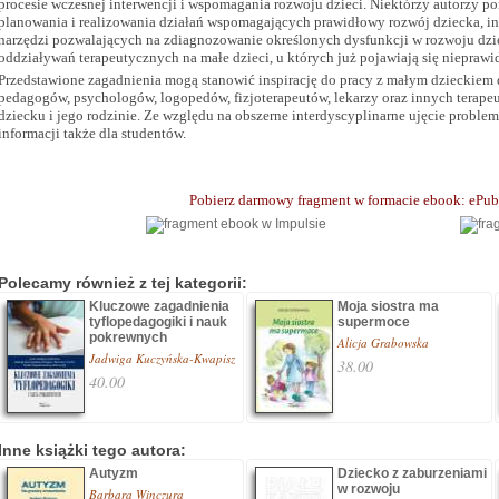
procesie wczesnej interwencji i wspomagania rozwoju dzieci. Niektórzy autorzy po
planowania i realizowania działań wspomagających prawidłowy rozwój dziecka, inn
narzędzi pozwalających na zdiagnozowanie określonych dysfunkcji w rozwoju dzi
oddziaływań terapeutycznych na małe dzieci, u których już pojawiają się nieprawi
Przedstawione zagadnienia mogą stanowić inspirację do pracy z małym dzieckiem d
pedagogów, psychologów, logopedów, fizjoterapeutów, lekarzy oraz innych terap
dziecku i jego rodzinie. Ze względu na obszerne interdyscyplinarne ujęcie proble
informacji także dla studentów.
Pobierz darmowy fragment w formacie ebook: ePu
Polecamy również z tej kategorii:
Kluczowe zagadnienia
Moja siostra ma
tyflopedagogiki i nauk
supermoce
pokrewnych
Alicja Grabowska
Jadwiga Kuczyńska-Kwapisz
38.00
40.00
Inne książki tego autora:
Autyzm
Dziecko z zaburzeniami
w rozwoju
Barbara Winczura