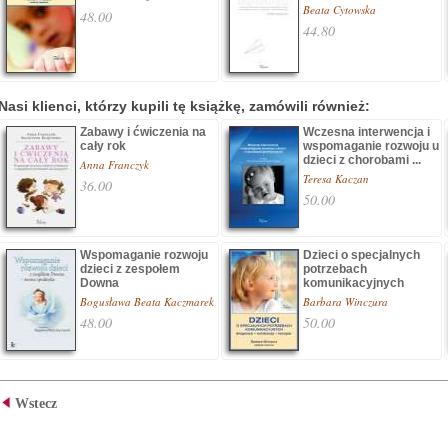
Beata Cytowska
48.00
44.80
Nasi klienci, którzy kupili tę książkę, zamówili również:
Zabawy i ćwiczenia na
Wczesna interwencja i
cały rok
wspomaganie rozwoju u
dzieci z chorobami ...
Anna Franczyk
Teresa Kaczan
36.00
50.00
Wspomaganie rozwoju
Dzieci o specjalnych
dzieci z zespołem
potrzebach
Downa
komunikacyjnych
Bogusława Beata Kaczmarek
Barbara Winczura
48.00
50.00
Wstecz