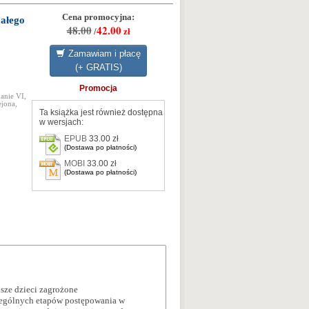
Cena promocyjna:
ałego
48.00
42.00
/
zł
Zamawiam i płacę
(+ GRATIS)
Promocja
anie VI,
ejona,
Ta książka jest również dostępna
w wersjach:
EPUB
33.00 zł
(Dostawa po płatności)
MOBI
33.00 zł
(Dostawa po płatności)
sze dzieci zagrożone
zególnych etapów postępowania w