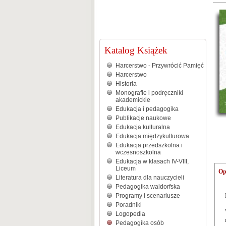
Katalog Książek
Harcerstwo - Przywrócić Pamięć
Harcerstwo
Historia
Monografie i podręczniki
akademickie
Edukacja i pedagogika
Publikacje naukowe
Edukacja kulturalna
Edukacja międzykulturowa
Edukacja przedszkolna i
wczesnoszkolna
Edukacja w klasach IV-VIII,
Liceum
Op
Literatura dla nauczycieli
Pedagogika waldorfska
Programy i scenariusze
Poradniki
Logopedia
Pedagogika osób