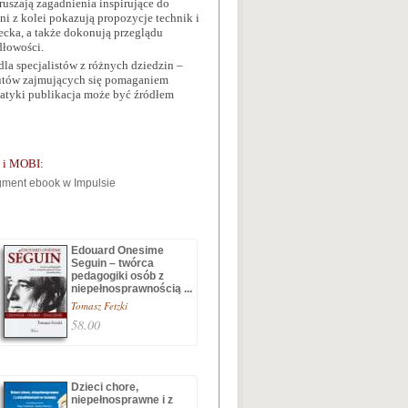
ruszają zagadnienia inspirujące do
i z kolei pokazują propozycje technik i
ecka, a także dokonują przeglądu
dłowości.
la specjalistów z różnych dziedzin –
eutów zajmujących się pomaganiem
matyki publikacja może być źródłem
b i MOBI:
Edouard Onesime
Seguin – twórca
pedagogiki osób z
niepełnosprawnością ...
Tomasz Fetzki
58.00
Dzieci chore,
niepełnosprawne i z