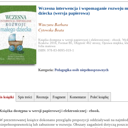
Wczesna interwencja i wspomaganie rozwoju m
dziecka (wersja papierowa)
Winczura Barbara
Cytowska Beata
Książka dostępna w wersji papierowej i elektronicznej - ebook. Wyd
Kraków 2016, Format B5, Objętość 462 strony, Oprawa miękka, kl
folia matowa
ISBN: 978-83-8095-019-1
Kategoria:
Pedagogika osób niepełnosprawnych
is książki
Spis treści
Recenzja
Fragment
Komentarze
Poleć książkę
Książka dostępna w wersji papierowej i elektronicznej - ebook.
W prezentowanej książce dokonano przeglądu propozycji oddziaływań na najmłod
niepełnosprawnością lub zaburzone w rozwoju. Obszary zagadnień dotyczą poszc