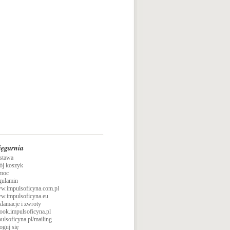
ięgarnia
stawa
ój koszyk
moc
gulamin
w.impulsoficyna.com.pl
w.impulsoficyna.eu
lamacje i zwroty
ook.impulsoficyna.pl
ulsoficyna.pl/mailing
oguj się