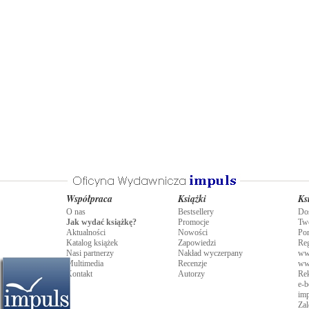
Współpraca
Książki
Ks
O nas
Bestsellery
Do
Jak wydać książkę?
Promocje
Tw
Aktualności
Nowości
Po
Katalog książek
Zapowiedzi
Re
Nasi partnerzy
Nakład wyczerpany
ww
Multimedia
Recenzje
ww
Kontakt
Autorzy
Rek
e-b
imp
Zal