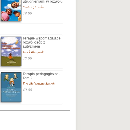
utrudnieniami w rozwoju
Beata Cytowska
49.80
Terapie wspomagające
rozwój osób z
autyzmem
Jacek Błeszyński
38.00
Terapia pedagogiczna.
Tom 2
Ewa Małgorzata Skorek
40.00