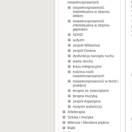
niepełnosprawnych
niepełnosprawność
intelektualna w stopniu
lekkim
niepełnosprawność
intelektualna w stopniu
głębokim
ADHD
autyzm
zespół Williamsa
zespół Downa
dysfunkcja narządu ruchu
wada słuchu
klasy integracyjne
rodzina osób
niepełnosprawnych
niepełnosprawność w teorii i
praktyce
terapia ze zwierzętami
terapia muzyką
zespół Aspergera
mutyzm wybiórczy
Arteterapia
Sztuka i muzyka
Wiersze i literatura piękna
Bajki