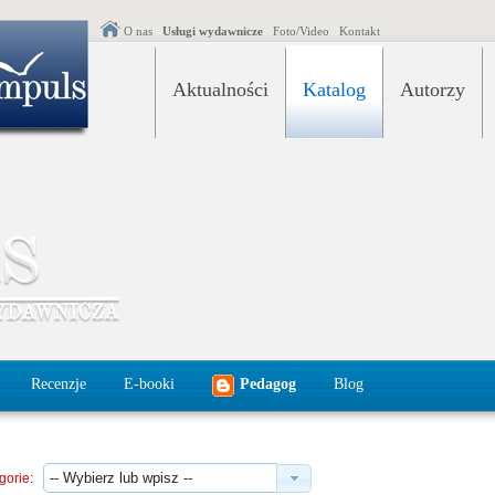
O nas
Usługi wydawnicze
Foto/Video
Kontakt
Aktualności
Katalog
Autorzy
Recenzje
E-booki
Pedagog
Blog
gorie: