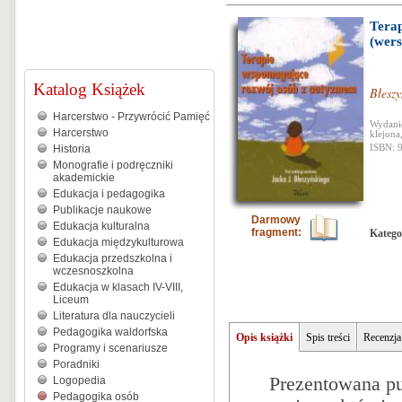
Tera
(wers
Katalog Książek
Błeszy
Harcerstwo - Przywrócić Pamięć
Wydanie
Harcerstwo
klejona
Historia
ISBN: 
Monografie i podręczniki
akademickie
Edukacja i pedagogika
Publikacje naukowe
Darmowy
Edukacja kulturalna
fragment:
Katego
Edukacja międzykulturowa
Edukacja przedszkolna i
wczesnoszkolna
Edukacja w klasach IV-VIII,
Liceum
Literatura dla nauczycieli
Pedagogika waldorfska
Opis książki
Spis treści
Recenzja
Programy i scenariusze
Poradniki
Prezentowana pub
Logopedia
Pedagogika osób