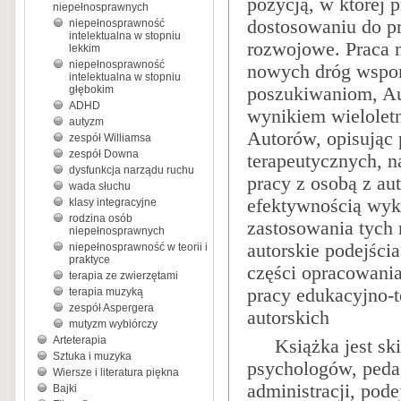
pozycją, w której 
niepełnosprawnych
dostosowaniu do pr
niepełnosprawność
intelektualna w stopniu
rozwojowe. Praca 
lekkim
niepełnosprawność
nowych dróg wspom
intelektualna w stopniu
głębokim
poszukiwaniom, Au
ADHD
wynikiem wieloletn
autyzm
Autorów, opisując 
zespół Williamsa
zespół Downa
terapeutycznych, 
dysfunkcja narządu ruchu
pracy z osobą z a
wada słuchu
efektywnością wyko
klasy integracyjne
rodzina osób
zastosowania tych 
niepełnosprawnych
autorskie podejśc
niepełnosprawność w teorii i
praktyce
części opracowania
terapia ze zwierzętami
pracy edukacyjno-
terapia muzyką
zespół Aspergera
autorskich
mutyzm wybiórczy
Arteterapia
Książka jest s
Sztuka i muzyka
psychologów, peda
Wiersze i literatura piękna
administracji, pod
Bajki