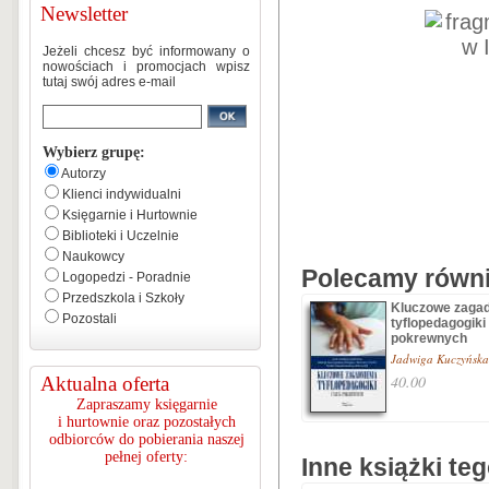
Newsletter
Jeżeli chcesz być informowany o
nowościach i promocjach wpisz
tutaj swój adres e-mail
Wybierz grupę:
Autorzy
Klienci indywidualni
Księgarnie i Hurtownie
Biblioteki i Uczelnie
Naukowcy
Polecamy równie
Logopedzi - Poradnie
Przedszkola i Szkoły
Kluczowe zagad
Pozostali
tyflopedagogiki
pokrewnych
Jadwiga Kuczyńska
40.00
Aktualna oferta
Zapraszamy księgarnie
i hurtownie oraz pozostałych
odbiorców do pobierania naszej
pełnej oferty:
Inne książki te