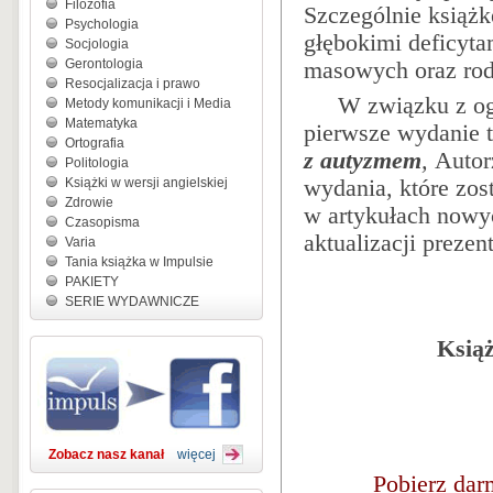
Filozofia
Szczególnie książ
Psychologia
głębokimi deficyta
Socjologia
Gerontologia
masowych oraz rod
Resocjalizacja i prawo
W związku z og
Metody komunikacji i Media
Matematyka
pierwsze wydanie t
Ortografia
z autyzmem
,
Autor
Politologia
Książki w wersji angielskiej
wydania, które zos
Zdrowie
w artykułach nowy
Czasopisma
aktualizacji preze
Varia
Tania książka w Impulsie
PAKIETY
SERIE WYDAWNICZE
Książ
Zobacz nasz kanał
więcej
Pobierz dar