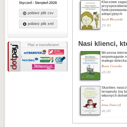
Kluczowe zagad
Styczeń - Sierpień 2026
przysposobienia
funkcjonowania
pobierz plik csv
adopcyjnych
Jacek Błeszyński
pobierz plik xml
29.80
Nasi klienci, k
Wczesna interw
wspomaganie r
małego dziecka
Beata Cytowska
48.00
Skarbiec nauczy
terapeuty (na b
własnych dośw
...
Anna Franczyk
46.00