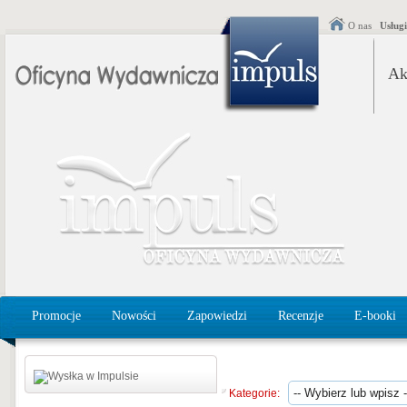
O nas
Usług
Ak
Promocje
Nowości
Zapowiedzi
Recenzje
E-booki
Kategorie: