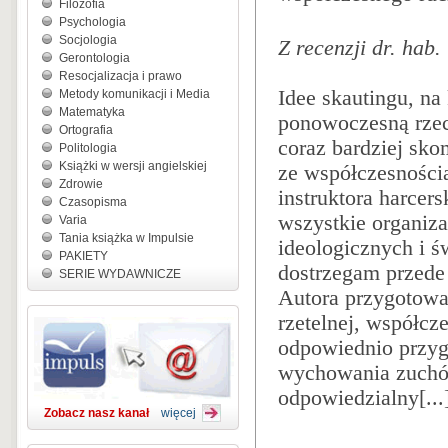
Filozofia
Psychologia
Socjologia
Z recenzji dr. hab
Gerontologia
Resocjalizacja i prawo
Idee skautingu, na 
Metody komunikacji i Media
Matematyka
ponowoczesną rzec
Ortografia
coraz bardziej sko
Politologia
Książki w wersji angielskiej
ze współczesności
Zdrowie
instruktora harcer
Czasopisma
wszystkie organiza
Varia
Tania książka w Impulsie
ideologicznych i ś
PAKIETY
dostrzegam przede
SERIE WYDAWNICZE
Autora przygotowan
rzetelnej, współcz
odpowiednio przygo
wychowania zuchów
odpowiedzialny[...
Zobacz nasz kanał
więcej