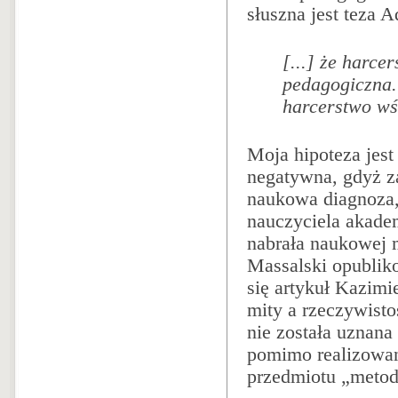
słuszna jest teza 
[...] że harce
pedagogiczna.
harcerstwo wś
Moja hipoteza jes
negatywna, gdyż z
naukowa diagnoza,
nauczyciela akadem
nabrała naukowej 
Massalski opubliko
się artykuł Kazimi
mity a rzeczywisto
nie została uznana
pomimo realizowa
przedmiotu „meto