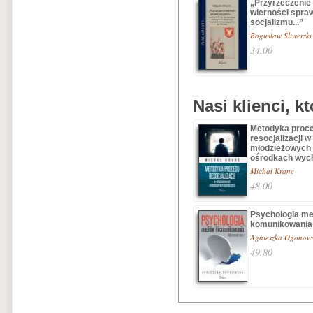
„Przyrzeczenie
wierności spra
socjalizmu...”
Bogusław Śliwerski
34.00
Nasi klienci, k
Metodyka proc
resocjalizacji w
młodzieżowych
ośrodkach wych 
Michał Kranc
48.00
Psychologia me
komunikowania
Agnieszka Ogonow
49.80