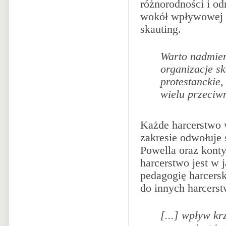
różnorodności i odr
wokół wpływowej g
skauting.
Warto nadmien
organizacje sk
protestanckie
wielu przeciwn
Każde harcerstwo 
zakresie odwołuje 
Powella oraz kont
harcerstwo jest w 
pedagogię harcers
do innych harcerst
[...] wpływ k