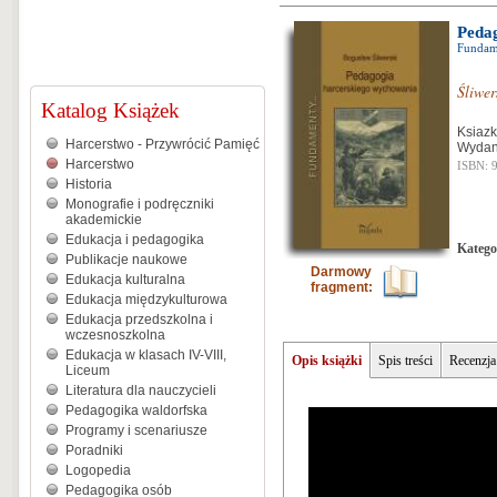
Peda
Fundame
Śliwe
Katalog Książek
Ksiazk
Harcerstwo - Przywrócić Pamięć
Wydani
Harcerstwo
ISBN: 
Historia
Monografie i podręczniki
akademickie
Edukacja i pedagogika
Katego
Publikacje naukowe
Darmowy
Edukacja kulturalna
fragment:
Edukacja międzykulturowa
Edukacja przedszkolna i
wczesnoszkolna
Edukacja w klasach IV-VIII,
Opis książki
Spis treści
Recenzja
Liceum
Literatura dla nauczycieli
Pedagogika waldorfska
Programy i scenariusze
Poradniki
Logopedia
Pedagogika osób