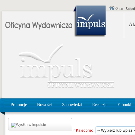
O nas
Usług
Ak
Promocje
Nowości
Zapowiedzi
Recenzje
E-booki
Kategorie: