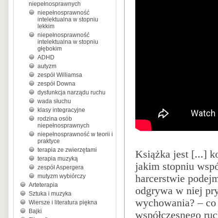
niepełnosprawnych
niepełnosprawność
intelektualna w stopniu
lekkim
niepełnosprawność
intelektualna w stopniu
głębokim
ADHD
autyzm
zespół Williamsa
zespół Downa
dysfunkcja narządu ruchu
wada słuchu
klasy integracyjne
rodzina osób
niepełnosprawnych
niepełnosprawność w teorii i
praktyce
terapia ze zwierzętami
Książka jest [...]
terapia muzyką
jakim stopniu wspó
zespół Aspergera
mutyzm wybiórczy
harcerstwie podejm
Arteterapia
odgrywa w niej pr
Sztuka i muzyka
wychowania? – co s
Wiersze i literatura piękna
Bajki
współczesnego ruc