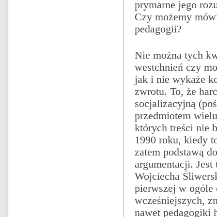
prymarne jego roz
Czy możemy mówić 
pedagogii?
Nie można tych kw
westchnień czy mod
jak i nie wykaże 
zwrotu. To, że har
socjalizacyjną (p
przedmiotem wielu
których treści nie
1990 roku, kiedy to
zatem podstawą do
argumentacji. Jest
Wojciecha Śliwers
pierwszej w ogóle 
wcześniejszych, zn
nawet pedagogiki h