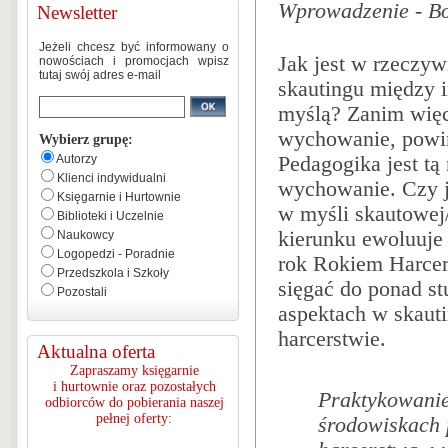
Wprowadzenie - Bo
Newsletter
Jeżeli chcesz być informowany o
Jak jest w rzeczyw
nowościach i promocjach wpisz
tutaj swój adres e-mail
skautingu między 
myślą? Zanim więc
wychowanie, powin
Wybierz grupę:
Autorzy
Pedagogika jest tą
Klienci indywidualni
wychowanie. Czy j
Księgarnie i Hurtownie
w myśli skautowej/
Biblioteki i Uczelnie
kierunku ewoluuje 
Naukowcy
Logopedzi - Poradnie
rok Rokiem Harcer
Przedszkola i Szkoły
sięgać do ponad st
Pozostali
aspektach w skaut
harcerstwie.
Aktualna oferta
Zapraszamy księgarnie
i hurtownie oraz pozostałych
Praktykowanie
odbiorców do pobierania naszej
pełnej oferty:
środowiskach 