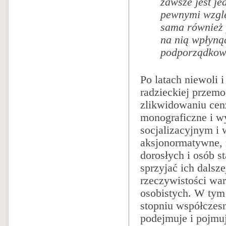
zawsze jest je
pewnymi wzglę
sama również 
na nią wpłyną
podporządkow
Po latach niewoli 
radzieckiej przemoc
zlikwidowaniu cen
monograficzne i w
socjalizacyjnym i
aksjonormatywne, m
dorosłych i osób s
sprzyjać ich dalsz
rzeczywistości wa
osobistych. W tym
stopniu współczesn
podejmuje i pojmuj