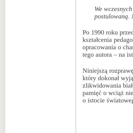
We wczesnych 
postulowaną. 
Po 1990 roku prze
kształcenia pedago
opracowania o ch
tego autora – na is
Niniejszą rozpraw
który dokonał wyj
zlikwidowania biał
pamięć o wciąż ni
o istocie światowe