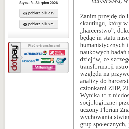
harcerstwa, w 
Styczeń - Sierpień 2026
pobierz plik csv
Zanim przejdę do i
skautingu, który w
pobierz plik xml
„harcerstwo”, dok
będąc in statu nasc
humanistycznych i 
naukowych badań t
dziejów, ze szczeg
transformacji ustr
względu na przywoł
analizy do harcerst
członkami ZHP, ZHR
Wynika to z niedos
socjologicznej prze
uczony Florian Zn
wychowania stwier
grup społecznych,