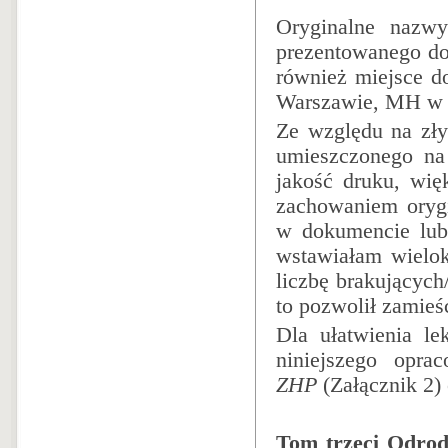
Oryginalne nazwy
prezentowanego d
również miejsce d
Warszawie, MH w W
Ze względu na zły 
umieszczonego na 
jakość druku, wię
zachowaniem orygi
w dokumencie lub
wstawiałam wielokr
liczbę brakującyc
to pozwolił zamie
Dla ułatwienia l
niniejszego opr
ZHP
(Załącznik 2)
Tom trzeci Odrod