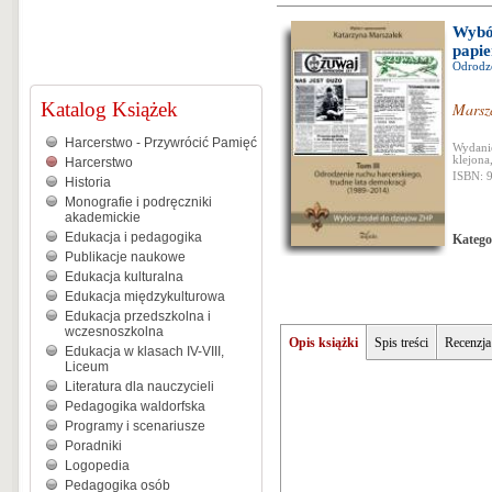
Wybór
papi
Odrodze
Katalog Książek
Marsz
Harcerstwo - Przywrócić Pamięć
Wydanie
klejona
Harcerstwo
ISBN: 
Historia
Monografie i podręczniki
akademickie
Edukacja i pedagogika
Katego
Publikacje naukowe
Edukacja kulturalna
Edukacja międzykulturowa
Edukacja przedszkolna i
wczesnoszkolna
Opis książki
Spis treści
Recenzja
Edukacja w klasach IV-VIII,
Liceum
Literatura dla nauczycieli
Pedagogika waldorfska
Programy i scenariusze
Poradniki
Logopedia
Pedagogika osób