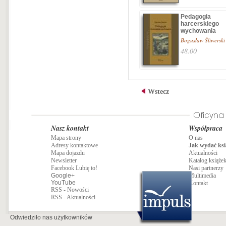
Pedagogia
harcerskiego
wychowania
Bogusław Śliwerski
48.00
Wstecz
Nasz kontakt
Współpraca
Mapa strony
O nas
Adresy kontaktowe
Jak wydać ksi
Mapa dojazdu
Aktualności
Newsletter
Katalog książe
Facebook Lubię to!
Nasi partnerzy
Google+
Multimedia
YouTube
Kontakt
RSS - Nowości
RSS - Aktualności
Odwiedziło nas
użytkowników