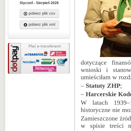
Styczeń - Sierpień 2026
pobierz plik csv
pobierz plik xml
dotyczące finans
wnioski i stano
umieściłam w rozdz
–
Statuty ZHP
;
–
Harcerskie Kod
W latach 1939–
historyczne nie mo
Zamieszczone źród
w spisie treści 