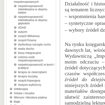
niepełnosprawnych
Działalność i hist
niepełnosprawność
są tematem liczny
intelektualna w stopniu
lekkim
–
wspomnienia harc
niepełnosprawność
intelektualna w stopniu
–
syntetyczne opra
głębokim
ADHD
–
wybory źródeł dz
autyzm
zespół Williamsa
zespół Downa
Na rynku księgarsk
dysfunkcja narządu ruchu
wada słuchu
dawnych lat, wśró
klasy integracyjne
Wydawniczą „Imp
rodzina osób
niepełnosprawnych
moim odczuciu – 
niepełnosprawność w teorii i
źródeł dotyczącyc
praktyce
terapia ze zwierzętami
czasów współczes
terapia muzyką
źródeł do dziej
zespół Aspergera
niniejszych źródeł
mutyzm wybiórczy
Arteterapia
materiałów dostęp
Sztuka i muzyka
ułatwić zaintere
Wiersze i literatura piękna
Bajki
samodzielną lektu