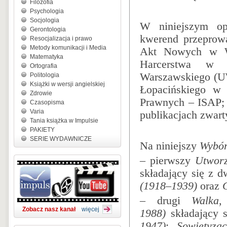
Filozofia
Psychologia
Socjologia
W niniejszym op
Gerontologia
kwerend przeprow
Resocjalizacja i prawo
Metody komunikacji i Media
Akt Nowych w W
Matematyka
Harcerstwa w 
Ortografia
Warszawskiego (UW
Politologia
Książki w wersji angielskiej
Łopacińskiego w
Zdrowie
Prawnych – ISAP; 
Czasopisma
Varia
publikacjach zwart
Tania książka w Impulsie
PAKIETY
SERIE WYDAWNICZE
Na niniejszy
Wybór
– pierwszy
Utworz
składający się z 
(1918–1939)
oraz
– drugi
Walka,
Zobacz nasz kanał
więcej
1988)
składający s
1947)
;
Sowietyza