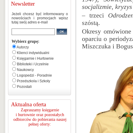
Newsletter
socjalizmie, kryzy
Jeżeli chcesz być informowany o
– trzeci
Odrodzen
nowościach i promocjach wpisz
szóstą.
tutaj swój adres e-mail
Okresy omówione 
oparciu o periodyz
Wybierz grupę:
Miszczuka i Bogus
Autorzy
Klienci indywidualni
Księgarnie i Hurtownie
Biblioteki i Uczelnie
Naukowcy
Logopedzi - Poradnie
Przedszkola i Szkoły
Pozostali
Aktualna oferta
Zapraszamy księgarnie
i hurtownie oraz pozostałych
odbiorców do pobierania naszej
pełnej oferty: