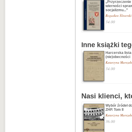
„Przyrzeczenie
wierności spra
socjalizmu...”
Bogusław Śliwerski
34.00
Inne książki te
Harcerska lista
(nie)obecności
Katarzyna Marszał
34.00
Nasi klienci, k
Wybór źródeł do
ZHP. Tom II
Katarzyna Marszał
36.00