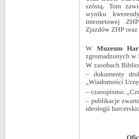
szóstą.
Tom zawi
wyniku kwerend
internetowej ZH
Zjazdów ZHP oraz p
W
Muzeum Harc
zgromadzonych w B
W zasobach Biblio
–
dokumenty dru
„Wiadomości Urz
–
czasopisma: „Czu
–
publikacje zwart
ideologii harcersk
Ofi