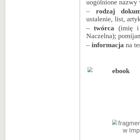
uogólnione nazwy 
–
rodzaj dokum
ustalenie, list, art
–
twórca
(imię i
Naczelna); pomijam
–
informacja
na te