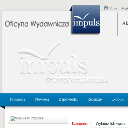
O nas
Usług
Ak
Promocje
Nowości
Zapowiedzi
Recenzje
E-booki
Kategorie: