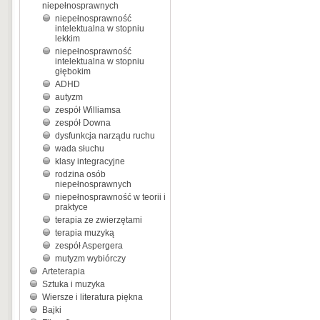
niepełnosprawnych
niepełnosprawność
intelektualna w stopniu
lekkim
niepełnosprawność
intelektualna w stopniu
głębokim
ADHD
autyzm
zespół Williamsa
zespół Downa
dysfunkcja narządu ruchu
wada słuchu
klasy integracyjne
rodzina osób
niepełnosprawnych
niepełnosprawność w teorii i
praktyce
terapia ze zwierzętami
terapia muzyką
zespół Aspergera
mutyzm wybiórczy
Arteterapia
Sztuka i muzyka
Wiersze i literatura piękna
Bajki