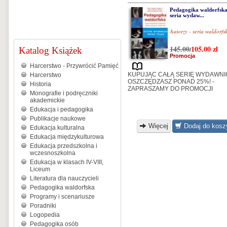
Pedagogika waldorfska
seria wydaw...
Autorzy - seria waldorfs
145.00
105.00
zł
Katalog Książek
/
Promocja
Harcerstwo - Przywrócić Pamięć
KUPUJĄC CAŁĄ SERIĘ WYDAWNI
Harcerstwo
OSZCZĘDZASZ PONAD 25%! -
Historia
ZAPRASZAMY DO PROMOCJI
Monografie i podręczniki
akademickie
Edukacja i pedagogika
Publikacje naukowe
Więcej
Dodaj do kosz
Edukacja kulturalna
Edukacja międzykulturowa
Edukacja przedszkolna i
wczesnoszkolna
Edukacja w klasach IV-VIII,
Liceum
Literatura dla nauczycieli
Pedagogika waldorfska
Programy i scenariusze
Poradniki
Logopedia
Pedagogika osób