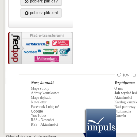
pobierz plik csv
pobierz plik xml
Nasz kontakt
Współpraca
Mapa strony
O nas
Adresy kontaktowe
Jak wydać ksi
Mapa dojazdu
Aktualności
Newsletter
Katalog książe
Facebook Lubię to!
Nasi partnerzy
Google+
Multimedia
YouTube
Kontakt
RSS - Nowości
RSS - Aktualności
Odwiedziło nas
użytkowników