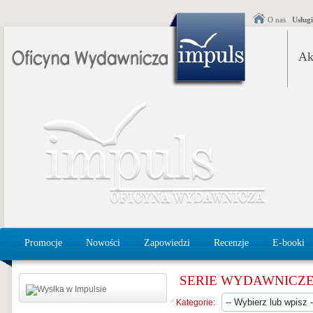
O nas
Usług
Ak
Promocje
Nowości
Zapowiedzi
Recenzje
E-booki
SERIE WYDAWNICZ
Kategorie: