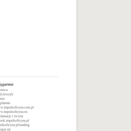
ięgarnia
stawa
ój koszyk
moc
gulamin
w.impulsoficyna.com.pl
w.impulsoficyna.eu
lamacje i zwroty
ook.impulsoficyna.pl
ulsoficyna.pl/mailing
oguj się