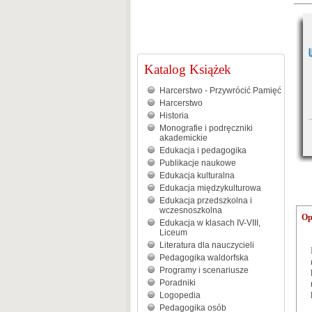
Katalog Książek
Harcerstwo - Przywrócić Pamięć
Harcerstwo
Historia
Monografie i podręczniki
akademickie
Edukacja i pedagogika
Publikacje naukowe
Edukacja kulturalna
Edukacja międzykulturowa
Edukacja przedszkolna i
wczesnoszkolna
Op
Edukacja w klasach IV-VIII,
Liceum
Literatura dla nauczycieli
Pedagogika waldorfska
Programy i scenariusze
Poradniki
Logopedia
Pedagogika osób