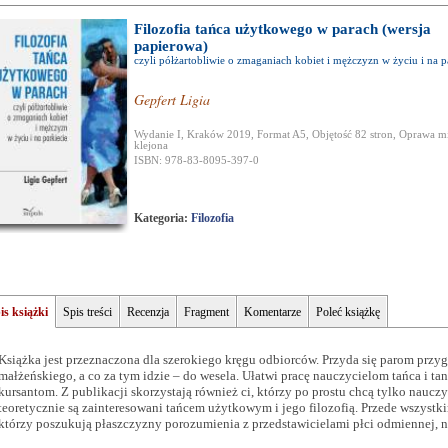
Filozofia tańca użytkowego w parach (wersja
papierowa)
czyli półżartobliwie o zmaganiach kobiet i mężczyzn w życiu i na p
Gepfert Ligia
Wydanie I, Kraków 2019, Format A5, Objętość 82 stron, Oprawa m
klejona
ISBN: 978-83-8095-397-0
Kategoria:
Filozofia
is książki
Spis treści
Recenzja
Fragment
Komentarze
Poleć książkę
Książka jest przeznaczona dla szerokiego kręgu odbiorców. Przyda się parom prz
małżeńskiego, a co za tym idzie – do wesela. Ułatwi pracę nauczycielom tańca i tan
kursantom. Z publikacji skorzystają również ci, którzy po prostu chcą tylko nauczyć
teoretycznie są zainteresowani tańcem użytkowym i jego filozofią. Przede wszystki
którzy poszukują płaszczyzny porozumienia z przedstawicielami płci odmiennej, ni