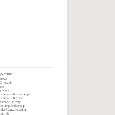
ięgarnia
stawa
ój koszyk
moc
gulamin
w.impulsoficyna.com.pl
w.impulsoficyna.eu
lamacje i zwroty
ook.impulsoficyna.pl
ulsoficyna.pl/mailing
oguj się