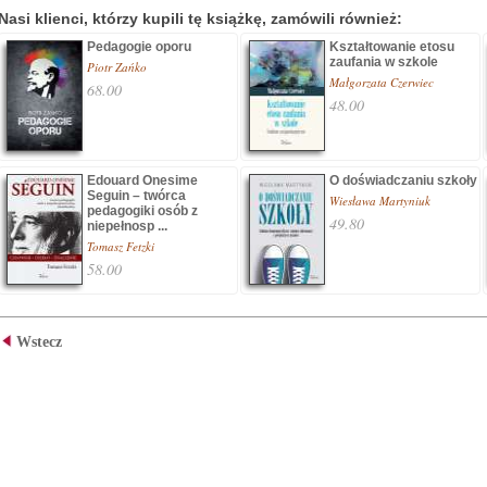
Nasi klienci, którzy kupili tę książkę, zamówili również:
Pedagogie oporu
Kształtowanie etosu
zaufania w szkole
Piotr Zańko
Małgorzata Czerwiec
68.00
48.00
Edouard Onesime
O doświadczaniu szkoły
Seguin – twórca
Wiesława Martyniuk
pedagogiki osób z
49.80
niepełnosp ...
Tomasz Fetzki
58.00
Wstecz