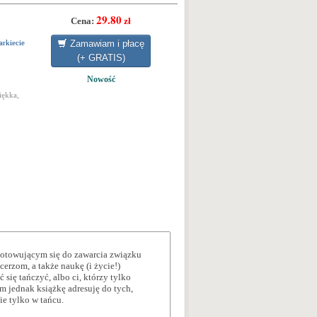
29.80
Cena:
zł
Zamawiam i płacę
arkiecie
(+ GRATIS)
Nowość
iękka,
ygotowującym się do zawarcia związku
cerzom, a także naukę (i życie!)
 się tańczyć, albo ci, którzy tylko
m jednak książkę adresuję do tych,
e tylko w tańcu.