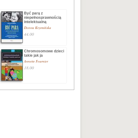
Być parą z
niepełnosprawnością
intelektualną
Dorota Krzemińska
44.00
Chromosomowe dzieci
takie jak ja
Annette Fournier
18.00