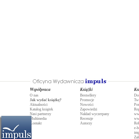
Współpraca
Książki
Ks
O nas
Bestsellery
Do
Jak wydać książkę?
Promocje
Tw
Aktualności
Nowości
Po
Katalog książek
Zapowiedzi
Re
Nasi partnerzy
Nakład wyczerpany
ww
Multimedia
Recenzje
ww
Kontakt
Autorzy
Rek
e-b
imp
Zal