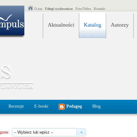
O nas
Usługi wydawnicze
Foto/Video
Kontakt
Aktualności
Katalog
Autorzy
Recenzje
E-booki
Pedagog
Blog
gorie: