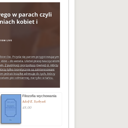
Filozofia wychowania
Adolf E. Szołtysek
48.00