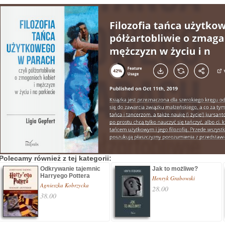
Polecamy również z tej kategorii:
Odkrywanie tajemnic
Jak to możliwe?
Harryego Pottera
Henryk Grabowski
Agnieszka Kobrzycka
28.00
38.00