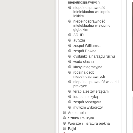
niepełnosprawnych
niepełnosprawność
intelektualna w stopniu
lekkim
niepełnosprawność
intelektualna w stopniu
głębokim
ADHD
autyzm
zespół Williamsa
zespół Downa
dysfunkcja narządu ruchu
wada słuchu
klasy integracyjne
rodzina osób
niepełnosprawnych
niepełnosprawność w teorii i
praktyce
terapia ze zwierzętami
terapia muzyką
zespół Aspergera
mutyzm wybiórczy
Arteterapia
Sztuka i muzyka
Wiersze i literatura piękna
Bajki