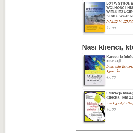
LOT W STRONĘ
WOLNOŚCI. HI
WIELKIEJ UCIE
STANU WOJE
JANUSZ M. SZLE
32.00
Nasi klienci, k
Kategorie (nie)
edukacji
Domagała-Kręcioc
Agnieszka
49.80
Edukacja małe
dziecka. Tom 1
Ewa Ogrodzka-Maz
40.00