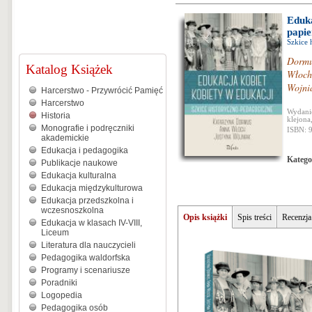
Eduka
papi
Szkice 
Dormu
Katalog Książek
Włoch
Wojni
Harcerstwo - Przywrócić Pamięć
Harcerstwo
Wydanie
Historia
klejona
Monografie i podręczniki
ISBN: 
akademickie
Edukacja i pedagogika
Katego
Publikacje naukowe
Edukacja kulturalna
Edukacja międzykulturowa
Edukacja przedszkolna i
wczesnoszkolna
Opis książki
Spis treści
Recenzja
Edukacja w klasach IV-VIII,
Liceum
Literatura dla nauczycieli
Pedagogika waldorfska
Programy i scenariusze
Poradniki
Logopedia
Pedagogika osób