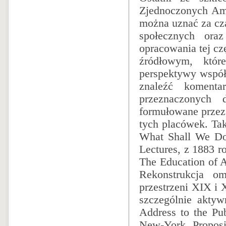
Zjednoczonych Ame
można uznać za cza
społecznych ora
opracowania tej cz
źródłowym, któr
perspektywy współ
znaleźć komentar
przeznaczonych 
formułowane przez
tych placówek. Ta
What Shall We Do
Lectures, z 1883 r
The Education of A
Rekonstrukcja o
przestrzeni XIX i 
szczególnie akty
Address to the Pub
New-York, Proposi