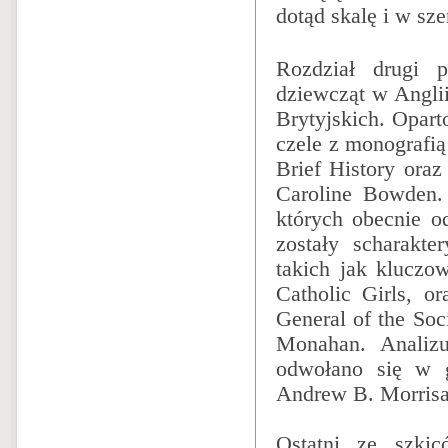
dotąd skalę i w sz
Rozdział drugi p
dziewcząt w Angli
Brytyjskich. Opart
czele z monografią
Brief History oraz
Caroline Bowden.
których obecnie od
zostały scharakt
takich jak kluczow
Catholic Girls, or
General of the Soc
Monahan. Analizuj
odwołano się w g
Andrew B. Morrisa 
Ostatni ze szki