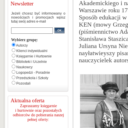
Akademickiego i na
Newsletter
Warszawie roku 178
Jeżeli chcesz być informowany o
Sposób edukacji w 
nowościach i promocjach wpisz
tutaj swój adres e-mail
KEN (mowy Grzegor
(piśmiennictwo Ad
Stanisława Staszica
Wybierz grupę:
Juliana Ursyna Ni
Autorzy
Klienci indywidualni
nayłatwieyszy pisa
Księgarnie i Hurtownie
nauczycielek auto
Biblioteki i Uczelnie
Naukowcy
Logopedzi - Poradnie
Przedszkola i Szkoły
Pozostali
Aktualna oferta
Zapraszamy księgarnie
i hurtownie oraz pozostałych
odbiorców do pobierania naszej
pełnej oferty: