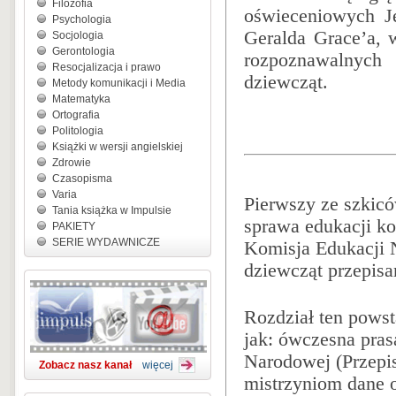
Filozofia
oświeceniowych Je
Psychologia
Geralda Grace’a, w
Socjologia
Gerontologia
rozpoznawalnych 
Resocjalizacja i prawo
dziewcząt.
Metody komunikacji i Media
Matematyka
Ortografia
Politologia
Książki w wersji angielskiej
Zdrowie
Czasopisma
Varia
Pierwszy ze szkicó
Tania książka w Impulsie
sprawa edukacji ko
PAKIETY
SERIE WYDAWNICZE
Komisja Edukacji N
dziewcząt przepis
Rozdział ten powst
jak: ówczesna pra
Narodowej (Przepi
Zobacz nasz kanał
więcej
mistrzyniom dane 