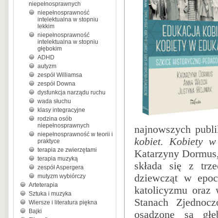
niepełnosprawnych
niepełnosprawność
intelektualna w stopniu
lekkim
niepełnosprawność
intelektualna w stopniu
głębokim
ADHD
autyzm
zespół Williamsa
zespół Downa
dysfunkcja narządu ruchu
wada słuchu
klasy integracyjne
rodzina osób
niepełnosprawnych
najnowszych publ
niepełnosprawność w teorii i
kobiet. Kobiety w
praktyce
terapia ze zwierzętami
Katarzyny Dormus,
terapia muzyką
składa się z trz
zespół Aspergera
dziewcząt w epoc
mutyzm wybiórczy
Arteterapia
katolicyzmu oraz 
Sztuka i muzyka
Stanach Zjednoc
Wiersze i literatura piękna
Bajki
osadzone są gł