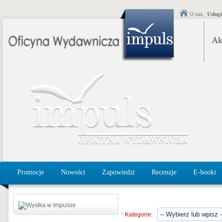
O nas
Usług
Ak
Promocje
Nowości
Zapowiedzi
Recenzje
E-booki
Kategorie: