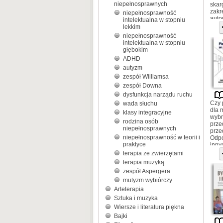
niepełnosprawnych
skar
zakr
niepełnosprawność
auto
intelektualna w stopniu
lekkim
niepełnosprawność
intelektualna w stopniu
głębokim
ADHD
autyzm
zespół Williamsa
zespół Downa
dysfunkcja narządu ruchu
Czy 
wada słuchu
dla 
klasy integracyjne
wybr
rodzina osób
prze
niepełnosprawnych
prze
niepełnosprawność w teorii i
Odpo
praktyce
inny
wyją
terapia ze zwierzętami
terapia muzyką
zespół Aspergera
mutyzm wybiórczy
Arteterapia
Sztuka i muzyka
Wiersze i literatura piękna
Bajki