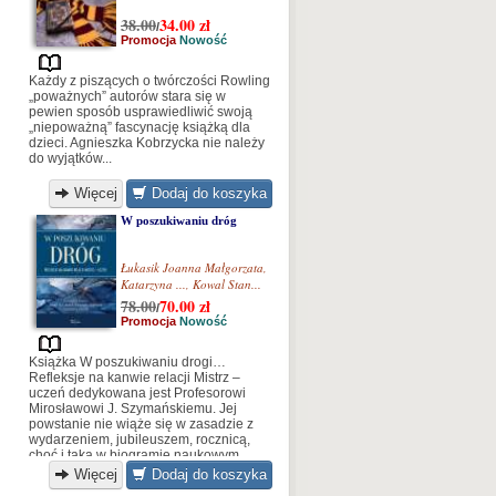
38.00
34.00
zł
/
Promocja
Nowość
Każdy z piszących o twórczości Rowling
„poważnych” autorów stara się w
pewien sposób usprawiedliwić swoją
„niepoważną” fascynację książką dla
dzieci. Agnieszka Kobrzycka nie należy
do wyjątków...
Więcej
Dodaj do koszyka
W poszukiwaniu dróg
Łukasik Joanna Małgorzata
,
Katarzyna ...
,
Kowal Stan...
78.00
70.00
zł
/
Promocja
Nowość
Książka W poszukiwaniu drogi…
Refleksje na kanwie relacji Mistrz –
uczeń dedykowana jest Profesorowi
Mirosławowi J. Szymańskiemu. Jej
powstanie nie wiąże się w zasadzie z
wydarzeniem, jubileuszem, rocznicą,
choć i taka w biogramie naukowym
Profesora jest. Wynika raczej z potrzeby
Więcej
Dodaj do koszyka
serca – chęci okazania wdzięczności