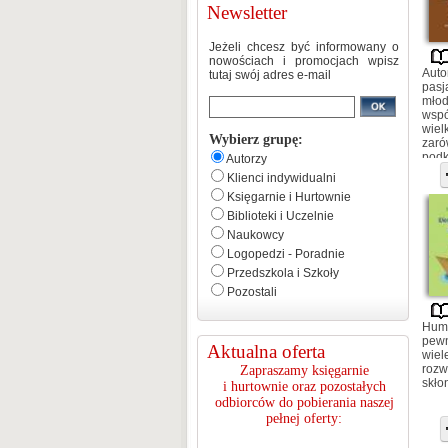
Newsletter
Jeżeli chcesz być informowany o
nowościach i promocjach wpisz
Auto
tutaj swój adres e-mail
pasj
młod
wspó
wiel
Wybierz grupę:
zaró
podk
Autorzy
mówi
Klienci indywidualni
dziećm
Księgarnie i Hurtownie
Biblioteki i Uczelnie
Naukowcy
Logopedzi - Poradnie
Przedszkola i Szkoły
Pozostali
Humo
pewn
Aktualna oferta
wiel
rozw
Zapraszamy księgarnie
skło
i hurtownie oraz pozostałych
odbiorców do pobierania naszej
pełnej oferty: