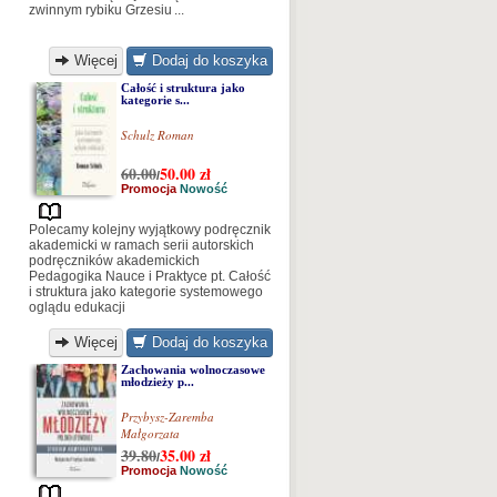
zwinnym rybiku Grzesiu ...
Więcej
Dodaj do koszyka
Całość i struktura jako
kategorie s...
Schulz Roman
60.00
50.00
zł
/
Promocja
Nowość
Polecamy kolejny wyjątkowy podręcznik
akademicki w ramach serii autorskich
podręczników akademickich
Pedagogika Nauce i Praktyce pt. Całość
i struktura jako kategorie systemowego
oglądu edukacji
Więcej
Dodaj do koszyka
Zachowania wolnoczasowe
młodzieży p...
Przybysz-Zaremba
Małgorzata
39.80
35.00
zł
/
Promocja
Nowość