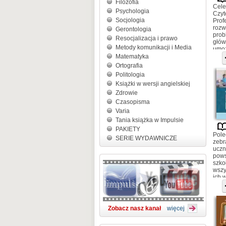
Filozofia
Cele
Psychologia
Czyt
Socjologia
Prof
rozw
Gerontologia
prob
Resocjalizacja i prawo
głów
Metody komunikacji i Media
umoż
dośw
Matematyka
Dla 
Ortografia
wych
Politologia
zach
Książki w wersji angielskiej
młod
Zdrowie
Czasopisma
Varia
Tania książka w Impulsie
PAKIETY
Pole
SERIE WYDAWNICZE
zebr
uczn
pows
szko
wszy
ich 
Zobacz nasz kanał
więcej