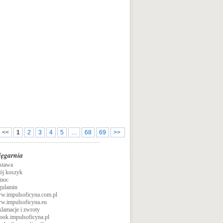
Mistrzowi przez wypromowanych przez
niego doktorów.
<<
1
2
3
4
5
…
68
69
>>
ięgarnia
stawa
ój koszyk
moc
gulamin
w.impulsoficyna.com.pl
w.impulsoficyna.eu
lamacje i zwroty
ook.impulsoficyna.pl