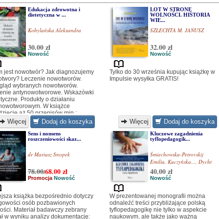
Edukacja zdrowotna i
LOT W STRONĘ
dietetyczna w ...
WOLNOŚCI. HISTORIA
WIE...
Kobylańska Aleksandra
SZLECHTA M. JANUSZ
30.00 zł
32.00 zł
Nowość
Nowość
 jest nowotwór? Jak diagnozujemy
Tylko do 30 września kupując książkę w
twory? Leczenie nowotworów.
Impulsie wysyłka GRATIS!
gląd wybranych nowotworów.
enie antynowotworowe. Wskazówki
etyczne. Produkty o działaniu
nowotworowym. W książce
dziecie aż 50 przepisów min.:
tka owocowa, omlet owsiany z
Więcej
Dodaj do koszyka
Więcej
Dodaj do koszyka
winą, kanapki z pastą jajeczną,
złyki drobiowe z ryżem, oraz wiele
Sens i nonsens
Kluczowe zagadnienia
roszczeniowości skaz...
tyflopedagogik...
ej.
dr Mariusz Snopek
Śmiechowska-Petrovskij
Emilia
,
Kuczyńska...
,
Dycht
Marz...
78.00
68.00
zł
40.00 zł
/
Promocja
Nowość
Nowość
ejsza książka bezpośrednio dotyczy
W prezentowanej monografii można
gowości osób pozbawionych
odnaleźć treści przybliżające polską
ości. Materiał badawczy zebrany
tyflopedagogikę nie tylko w aspekcie
ał w wyniku analizy dokumentację:
naukowym, ale także jako ważną