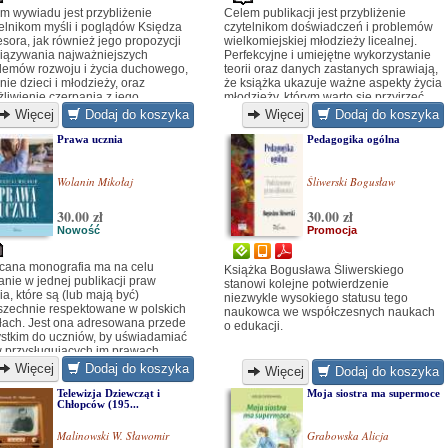
m wywiadu jest przybliżenie
Celem publikacji jest przybliżenie
elnikom myśli i poglądów Księdza
czytelnikom doświadczeń i problemów
esora, jak również jego propozycji
wielkomiejskiej młodzieży licealnej.
iązywania najważniejszych
Perfekcyjne i umiejętne wykorzystanie
lemów rozwoju i życia duchowego,
teorii oraz danych zastanych sprawiają,
nie dzieci i młodzieży, oraz
że książka ukazuje ważne aspekty życia
liwienie czerpania z jego
młodzieży, którym warto się przyjrzeć,
iadczeń i olbrzymiego dorobku.
aby zidentyfikować występujące
Więcej
Dodaj do koszyka
Więcej
Dodaj do koszyka
rodziców, nauczycieli i
napięcia i trudności...
owawców może to stanowić
Prawa ucznia
Pedagogika ogólna
ętę i inspirację do dialogu z
ymi oraz pogłębiania swej wiary.
Wolanin Mikołaj
Śliwerski Bogusław
30.00 zł
30.00 zł
Nowość
Promocja
cana monografia ma na celu
Książka Bogusława Śliwerskiego
anie w jednej publikacji praw
stanowi kolejne potwierdzenie
ia, które są (lub mają być)
niezwykle wysokiego statusu tego
zechnie respektowane w polskich
naukowca we współczesnych naukach
łach. Jest ona adresowana przede
o edukacji.
stkim do uczniów, by uświadamiać
w przysługujących im prawach.
Więcej
Dodaj do koszyka
Więcej
Dodaj do koszyka
Telewizja Dziewcząt i
Moja siostra ma supermoce
Chłopców (195...
Malinowski W. Sławomir
Grabowska Alicja