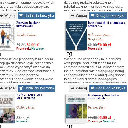
gi skazanych, opinie i decyzje w ich
dziedzinę praktyki edukacyjnej,
esie oraz akta osobopoznawcze
rehabilitacyjnej i terapeutycznej, która
rów tychże pism...
ma realny wpływ na jakość życia osób
niewidomych i słabowidzących w
Więcej
Dodaj do koszyka
Więcej
Dodaj do koszyka
różnym wieku i ich rodzin...
Pierwsze kroki w
In the search of a language
przedszkolu
pedagog...
Bielak Elżbieta
Dąbrowska Anna
,
Daszkiewic...
29.80
26.00
zł
60.00
50.00
zł
/
/
Promocja
Nowość
Promocja
przedszkole jest dobrym miejscem
We shall be very happy to join forces
mojego dziecka? Jakie przedszkole
with people and institutions for the
ać? W co wyposażyć dziecko do
common benefit of us all following from
dszkola?Skąd czerpać informacje o
the educational role of language being
dszkolu? Trudne początki...
conceptualised anew and giving shape
wiedzi i podpowiedzi na te i wiele
to an entirely different pedagogical
ch pytań znajdziecie w w
paradigm we can jointly put forward with
tkowej publikacji Elżbiety Bielak
you.
Więcej
Dodaj do koszyka
Więcej
Dodaj do koszyka
BYĆ Z DZIEĆMI I
Krakowscy licealiści w
MŁODZIEŻĄ
drodze do do...
Gliński Maciej
Długosz Piotr
58.00 zł
39.80
35.00
zł
/
Nowość
Promocja
Nowość