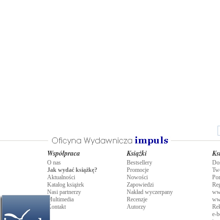
Współpraca
Książki
Ks
O nas
Bestsellery
Do
Jak wydać książkę?
Promocje
Tw
Aktualności
Nowości
Po
Katalog książek
Zapowiedzi
Re
Nasi partnerzy
Nakład wyczerpany
ww
Multimedia
Recenzje
ww
Kontakt
Autorzy
Rek
e-b