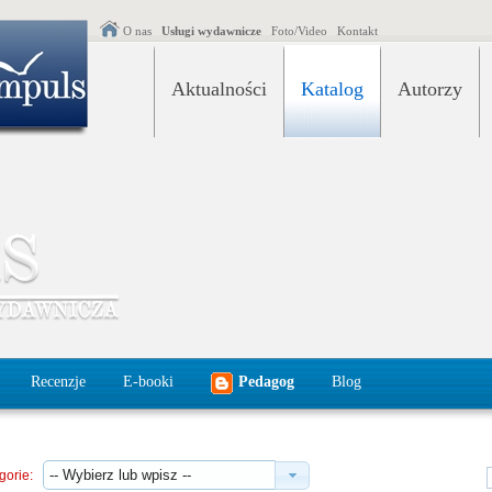
O nas
Usługi wydawnicze
Foto/Video
Kontakt
Aktualności
Katalog
Autorzy
Recenzje
E-booki
Pedagog
Blog
gorie: