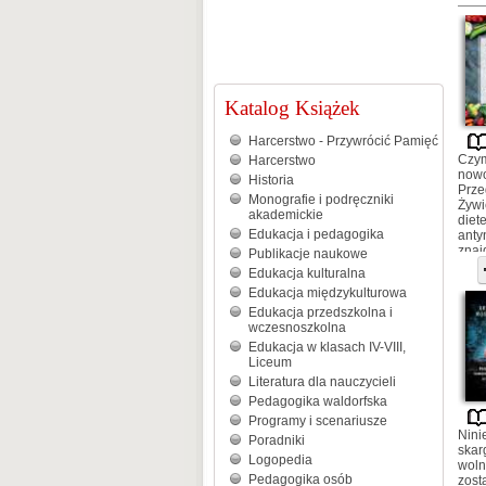
Katalog Książek
Harcerstwo - Przywrócić Pamięć
Czym
Harcerstwo
nowo
Historia
Prze
Monografie i podręczniki
Żywi
akademickie
diet
Edukacja i pedagogika
anty
znaj
Publikacje naukowe
sała
Edukacja kulturalna
żura
Edukacja międzykulturowa
szas
więc
Edukacja przedszkolna i
wczesnoszkolna
Edukacja w klasach IV-VIII,
Liceum
Literatura dla nauczycieli
Pedagogika waldorfska
Programy i scenariusze
Nini
Poradniki
skar
Logopedia
woln
Pedagogika osób
zost