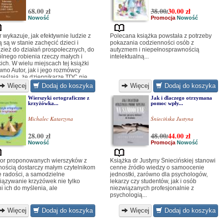
68.00 zł
38.00
30.00
zł
/
Nowość
Promocja
Nowość
r wykazuje, jak efektywnie ludzie z
Polecana książka powstała z potrzeby
ą są w stanie zachęcić dzieci i
pokazania codzienności osób z
zież do działań prospołecznych, do
autyzmem i niepełnosprawnością
lnego robienia rzeczy małych i
intelektualną...
kich. W wielu miejscach tej książki
wno Autor, jak i jego rozmówcy
reślają, że dziennikarze TDC nie
li do dzieci, lecz rozmawiali z
Więcej
Dodaj do koszyka
Więcej
Dodaj do koszyka
i... [...]
Wierszyki ortograficzne z
Jak i dlaczego otrzymana
krzyżówka...
pomoc wpły...
Michalec Katarzyna
Śniecińska Justyna
28.00 zł
48.00
44.00
zł
/
Nowość
Promocja
Nowość
r proponowanych wierszyków z
Książka dr Justyny Śniecińskiej stanowi
ością dostarczy małym czytelnikom
cenne źródło wiedzy o samoocenie
e radości, a samodzielne
jednostki, zarówno dla psychologów,
iązywanie krzyżówek nie tylko
lekarzy czy studentów, jak i osób
ni ich do myślenia, ale
niezwiązanych profesjonalnie z
psychologią...
Więcej
Dodaj do koszyka
Więcej
Dodaj do koszyka