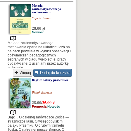
Metoda
zautomatyzowanego
rachowania...
Sapeta Janina
28.00 zł
Nowość
Metoda zautomatyzowanego
rachowania oparta na układzie liczb na
palcach powstała w wyniku obserwacji i
doświadczeń pedagogicznych
zebranych w ciągu wieloletniej pracy
dydaktycznej z uczniami przez autorkę
tej książki.
Więcej
Dodaj do koszyka
Bajki z natury prawdziwe
Bielak Elżbieta
28.00
25.00
zł
/
Promocja
Nowość
Bajki... O dzielnej mróweczce Zośce —
strażniczce lasu. O wszędobylskim
pająku Przemku. O grubym trzmielu
Tośku. O natrętnej muszę Bronce. O