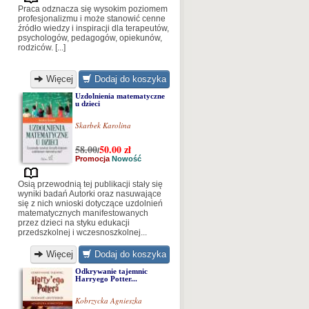
Praca odznacza się wysokim poziomem
profesjonalizmu i może stanowić cenne
źródło wiedzy i inspiracji dla terapeutów,
psychologów, pedagogów, opiekunów,
rodziców. [...]
Więcej
Dodaj do koszyka
Uzdolnienia matematyczne
u dzieci
Skarbek Karolina
58.00
50.00
zł
/
Promocja
Nowość
Osią przewodnią tej publikacji stały się
wyniki badań Autorki oraz nasuwające
się z nich wnioski dotyczące uzdolnień
matematycznych manifestowanych
przez dzieci na styku edukacji
przedszkolnej i wczesnoszkolnej...
Więcej
Dodaj do koszyka
Odkrywanie tajemnic
Harryego Potter...
Kobrzycka Agnieszka