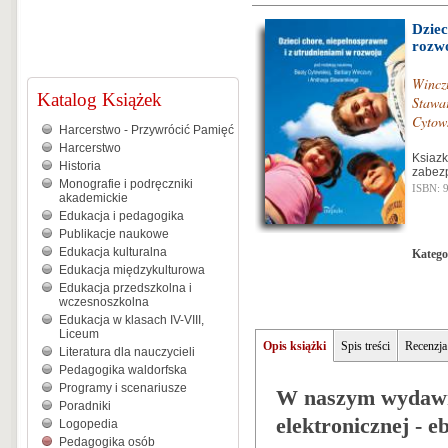
Dziec
rozw
Wincz
Katalog Książek
Stawar
Cytow
Harcerstwo - Przywrócić Pamięć
Harcerstwo
Ksiazk
Historia
zabez
Monografie i podręczniki
ISBN: 
akademickie
Edukacja i pedagogika
Publikacje naukowe
Edukacja kulturalna
Katego
Edukacja międzykulturowa
Edukacja przedszkolna i
wczesnoszkolna
Edukacja w klasach IV-VIII,
Liceum
Opis książki
Spis treści
Recenzja
Literatura dla nauczycieli
Pedagogika waldorfska
Programy i scenariusze
W naszym wydawni
Poradniki
elektronicznej - e
Logopedia
Pedagogika osób