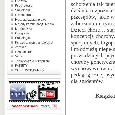
Filozofia
schorzenia tak taje
Psychologia
dziś nie rozpoznan
Socjologia
Gerontologia
przesądów, jakie w
Resocjalizacja i prawo
zaburzeniom, tym 
Metody komunikacji i Media
Dzieci chore… staj
Matematyka
Ortografia
koncepcją choroby
Politologia
specjalnych, logop
Książki w wersji angielskiej
Zdrowie
i młodzieżą niepeł
Czasopisma
prowadzących psych
Varia
choroby genetyczne
Tania książka w Impulsie
PAKIETY
wychowawców dziec
SERIE WYDAWNICZE
pedagogiczne, psy
dla studentów.
Książka
Zobacz nasz kanał
więcej