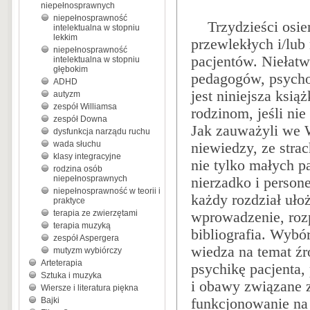
niepełnosprawnych
niepełnosprawność
Trzydzieści osie
intelektualna w stopniu
lekkim
przewlekłych i/lub
niepełnosprawność
pacjentów. Niełatw
intelektualna w stopniu
głębokim
pedagogów, psycho
ADHD
jest niniejsza ksią
autyzm
zespół Williamsa
rodzinom, jeśli ni
zespół Downa
Jak zauważyli we W
dysfunkcja narządu ruchu
wada słuchu
niewiedzy, ze stra
klasy integracyjne
nie tylko małych pa
rodzina osób
niepełnosprawnych
nierzadko i person
niepełnosprawność w teorii i
każdy rozdział uło
praktyce
terapia ze zwierzętami
wprowadzenie, rozp
terapia muzyką
bibliografia. Wybó
zespół Aspergera
wiedza na temat źr
mutyzm wybiórczy
Arteterapia
psychikę pacjenta,
Sztuka i muzyka
i obawy związane 
Wiersze i literatura piękna
Bajki
funkcjonowanie na 