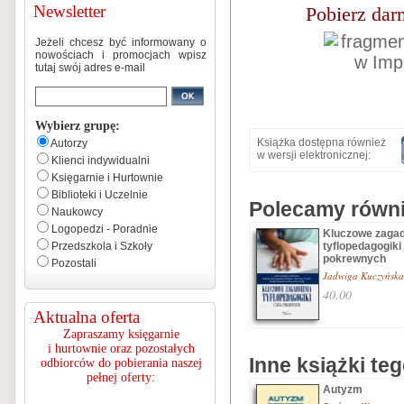
Newsletter
Pobierz dar
Jeżeli chcesz być informowany o
nowościach i promocjach wpisz
tutaj swój adres e-mail
Wybierz grupę:
Książka dostępna również
Autorzy
w wersji elektronicznej:
Klienci indywidualni
Księgarnie i Hurtownie
Biblioteki i Uczelnie
Polecamy równie
Naukowcy
Logopedzi - Poradnie
Kluczowe zagad
Przedszkola i Szkoły
tyflopedagogiki
pokrewnych
Pozostali
Jadwiga Kuczyńska
40.00
Aktualna oferta
Zapraszamy księgarnie
i hurtownie oraz pozostałych
Inne książki te
odbiorców do pobierania naszej
pełnej oferty:
Autyzm