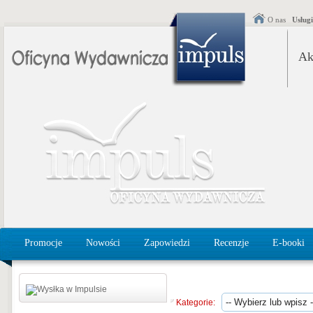
O nas
Usług
Ak
Promocje
Nowości
Zapowiedzi
Recenzje
E-booki
Kategorie: