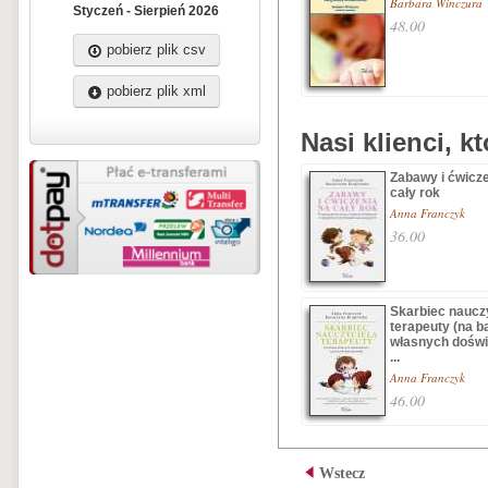
Barbara Winczura
Styczeń - Sierpień 2026
48.00
pobierz plik csv
pobierz plik xml
Nasi klienci, k
Zabawy i ćwicze
cały rok
Anna Franczyk
36.00
Skarbiec nauczy
terapeuty (na b
własnych dośw
...
Anna Franczyk
46.00
Wstecz