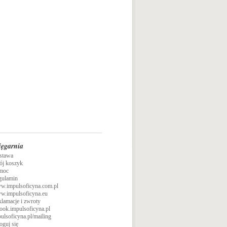
ięgarnia
stawa
ój koszyk
moc
gulamin
w.impulsoficyna.com.pl
w.impulsoficyna.eu
lamacje i zwroty
ook.impulsoficyna.pl
ulsoficyna.pl/mailing
oguj się