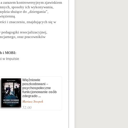
m, a zarazem kontrowersyjnym zjawiskiem
iennych, sposoby ich wykonywania,
ędzia służące do „dziergania”,
więzienną.
eści i znaczeniu, znajdujących się w
pedagogiki resocjalizacyjnej,
encjarnego, oraz pracowników
ub i MOBI:
Więźniowie
poszkodowani –
psychospołeczne
funkcjonowanie osób
zdegrado ...
Mariusz Snopek
52.00