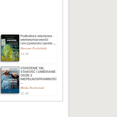
Podkultura więzienna -
wielowymiarowość
rzeczywistości penite ...
Sławomir Przybyliński
34.80
STARZENIE SIĘ,
STAROŚĆ I UMIERANIE
OSÓB Z
NIEPEŁNOSPRAWNOŚC
...
Minika Parchomiuk
42.00