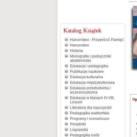
Katalog Książek
Harcerstwo - Przywrócić Pamięć
Harcerstwo
Historia
Monografie i podręczniki
akademickie
Edukacja i pedagogika
Publikacje naukowe
Edukacja kulturalna
Edukacja międzykulturowa
Edukacja przedszkolna i
wczesnoszkolna
Edukacja w klasach IV-VIII,
Op
Liceum
Literatura dla nauczycieli
Pedagogika waldorfska
Programy i scenariusze
Poradniki
Logopedia
Pedagogika osób