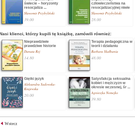
świecie – horyzonty
człowieczeństwa na
resocjaliza ...
resocjalizacyjnej niwie
Sławomir Przybyliński
Sławomir Przybyliński
39.00
28.00
Nasi klienci, którzy kupili tę książkę, zamówili również:
Nieprawdziwie
Terapia pedagogiczna w
prawdziwe historie
teorii i działaniu
Danuta Rej
Barbara Skałbania
14.80
48.00
Giętki język
Satysfakcja seksualna
kobiet i mężczyzn w
Aleksandra Sadowska-
okresie wczesnej, śr ...
Krajewska
Agnieszka Nomejko
20.00
39.80
Wstecz