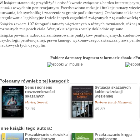
W książce starano się przybliżyć i opisać kwestie związane z bardzo interesujący
tatuażu w wydaniu penitencjarnym. Przedstawiono rodzaje i funkcje tatuaży więz
usuwania, ich symbolikę i znaczenie w grupie podkulturowej. Omówiono także narz
uregulowania legislacyjne i wiele innych zagadnień związanych z tą osobowością 
Książka zawiera 197 fotografii tatuaży więziennych o różnych rozmiarach, różnej tr
rozmaitych miejscach ciała. Wszystkie zdjęcia zostały dokładnie opisane.
Książka powinna wzbudzić zainteresowanie praktyków penitencjarnych, studentów 
psychologii penitencjarnej, prawa karnego wykonawczego, zwłaszcza prawa penit
naukowych tych dyscyplin.
Pobierz darmowy
fragment
w formacie ebook: eP
Polecamy również z tej kategorii:
Sens i nonsens
Sytuacja skazanych
roszczeniowości
kobiet w izolacji
skazanych
więziennej
Mariusz Snopek
Barbara Toroń-Fórmanek
78.00
49.80
Inne książki tego autora:
Poszukiwanie człowieka
Przekraczanie kręgu
w nieegalitarnym
zagubionego