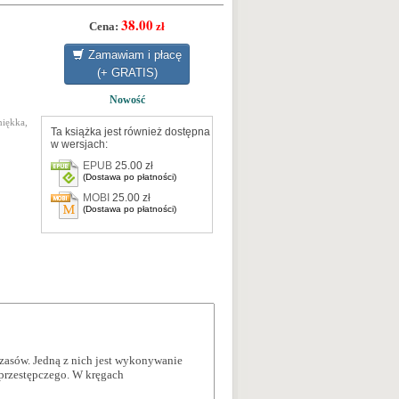
38.00
Cena:
zł
Zamawiam i płacę
(+ GRATIS)
Nowość
miękka,
Ta książka jest również dostępna
w wersjach:
EPUB
25.00 zł
(Dostawa po płatności)
MOBI
25.00 zł
(Dostawa po płatności)
zasów. Jedną z nich jest wykonywanie
 przestępczego. W kręgach