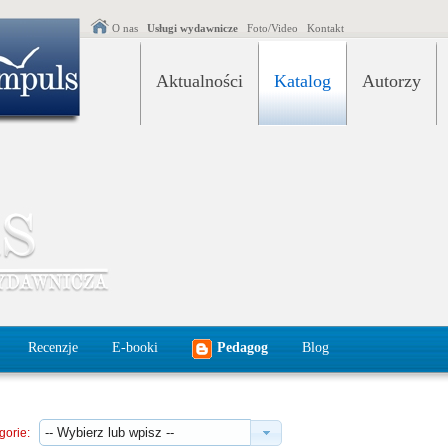
O nas
Usługi wydawnicze
Foto/Video
Kontakt
Aktualności
Katalog
Autorzy
Recenzje
E-booki
Pedagog
Blog
gorie: