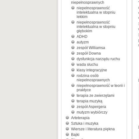
niepełnosprawnych
niepełnosprawność
intelektualna w stopniu
lekkim
niepełnosprawność
intelektualna w stopniu
głębokim
ADHD
autyzm
zespół Williamsa
zespół Downa
dysfunkcja narządu ruchu
wada słuchu
klasy integracyjne
rodzina osób
niepełnosprawnych
niepełnosprawność w teorii i
praktyce
terapia ze zwierzętami
terapia muzyką
zespół Aspergera
mutyzm wybiórczy
Arteterapia
Sztuka i muzyka
Wiersze i literatura piękna
Bajki