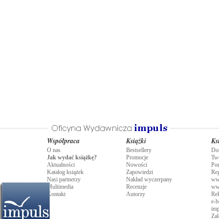
Współpraca
Książki
Ks
O nas
Bestsellery
Do
Jak wydać książkę?
Promocje
Tw
Aktualności
Nowości
Po
Katalog książek
Zapowiedzi
Re
Nasi partnerzy
Nakład wyczerpany
ww
Multimedia
Recenzje
ww
Kontakt
Autorzy
Rek
e-b
imp
Zal