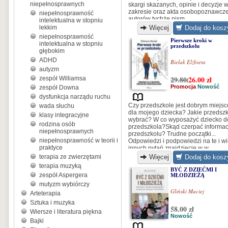
niepełnosprawnych
skargi skazanych, opinie i decyzje w
zakresie oraz akta osobopoznawcz
niepełnosprawność
autorów tychże pism...
intelektualna w stopniu
lekkim
Więcej
Dodaj do kosz
niepełnosprawność
Pierwsze kroki w
intelektualna w stopniu
przedszkolu
głębokim
ADHD
Bielak Elżbieta
autyzm
29.80
26.00
zł
zespół Williamsa
/
Promocja
Nowość
zespół Downa
dysfunkcja narządu ruchu
Czy przedszkole jest dobrym miejs
wada słuchu
dla mojego dziecka? Jakie przedsz
klasy integracyjne
wybrać? W co wyposażyć dziecko d
rodzina osób
przedszkola?Skąd czerpać informac
niepełnosprawnych
przedszkolu? Trudne początki...
niepełnosprawność w teorii i
Odpowiedzi i podpowiedzi na te i wi
praktyce
innych pytań znajdziecie w w
wyjątkowej publikacji Elżbiety Biela
terapia ze zwierzętami
Więcej
Dodaj do kosz
terapia muzyką
BYĆ Z DZIEĆMI I
zespół Aspergera
MŁODZIEŻĄ
mutyzm wybiórczy
Gliński Maciej
Arteterapia
Sztuka i muzyka
58.00 zł
Wiersze i literatura piękna
Nowość
Bajki