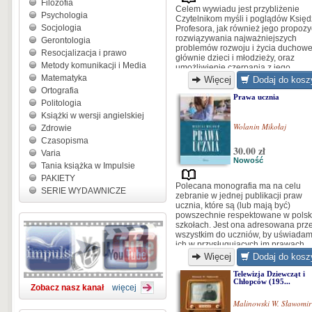
Filozofia
Celem wywiadu jest przybliżenie
Psychologia
Czytelnikom myśli i poglądów Księ
Socjologia
Profesora, jak również jego propozy
rozwiązywania najważniejszych
Gerontologia
problemów rozwoju i życia duchow
Resocjalizacja i prawo
głównie dzieci i młodzieży, oraz
Metody komunikacji i Media
umożliwienie czerpania z jego
doświadczeń i olbrzymiego dorobku
Matematyka
Więcej
Dodaj do kosz
Dla rodziców, nauczycieli i
Ortografia
wychowawców może to stanowić
Prawa ucznia
Politologia
zachętę i inspirację do dialogu z
Książki w wersji angielskiej
młodymi oraz pogłębiania swej wiar
Wolanin Mikołaj
Zdrowie
Czasopisma
30.00 zł
Varia
Nowość
Tania książka w Impulsie
PAKIETY
Polecana monografia ma na celu
SERIE WYDAWNICZE
zebranie w jednej publikacji praw
ucznia, które są (lub mają być)
powszechnie respektowane w polsk
szkołach. Jest ona adresowana prz
wszystkim do uczniów, by uświadam
ich w przysługujących im prawach.
Więcej
Dodaj do kosz
Telewizja Dziewcząt i
Chłopców (195...
Zobacz nasz kanał
więcej
Malinowski W. Sławomir