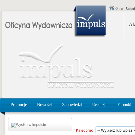
O nas
Usług
Ak
Promocje
Nowości
Zapowiedzi
Recenzje
E-booki
Kategorie: