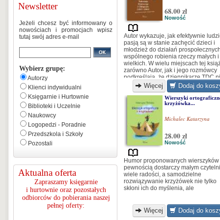
Newsletter
68.00 zł
Nowość
Jeżeli chcesz być informowany o
nowościach i promocjach wpisz
Autor wykazuje, jak efektywnie ludzi
tutaj swój adres e-mail
pasją są w stanie zachęcić dzieci i
młodzież do działań prospołecznych
wspólnego robienia rzeczy małych i
wielkich. W wielu miejscach tej ksią
Wybierz grupę:
zarówno Autor, jak i jego rozmówcy
podkreślają, że dziennikarze TDC n
Autorzy
mówili do dzieci, lecz rozmawiali z
Więcej
Dodaj do kosz
Klienci indywidualni
dziećmi... [...]
Księgarnie i Hurtownie
Wierszyki ortograficzn
krzyżówka...
Biblioteki i Uczelnie
Naukowcy
Michalec Katarzyna
Logopedzi - Poradnie
Przedszkola i Szkoły
28.00 zł
Nowość
Pozostali
Humor proponowanych wierszyków
pewnością dostarczy małym czytel
Aktualna oferta
wiele radości, a samodzielne
rozwiązywanie krzyżówek nie tylko
Zapraszamy księgarnie
skłoni ich do myślenia, ale
i hurtownie oraz pozostałych
odbiorców do pobierania naszej
pełnej oferty:
Więcej
Dodaj do kosz