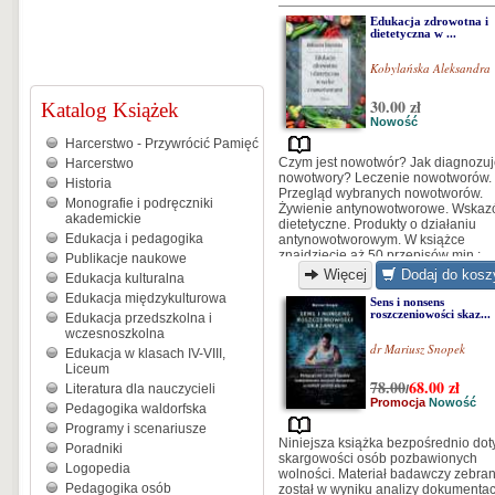
Edukacja zdrowotna i
dietetyczna w ...
Kobylańska Aleksandra
30.00 zł
Katalog Książek
Nowość
Harcerstwo - Przywrócić Pamięć
Czym jest nowotwór? Jak diagnozu
Harcerstwo
nowotwory? Leczenie nowotworów.
Historia
Przegląd wybranych nowotworów.
Monografie i podręczniki
Żywienie antynowotworowe. Wskaz
akademickie
dietetyczne. Produkty o działaniu
Edukacja i pedagogika
antynowotworowym. W książce
znajdziecie aż 50 przepisów min.:
Publikacje naukowe
sałatka owocowa, omlet owsiany z
Więcej
Dodaj do kosz
Edukacja kulturalna
żurawiną, kanapki z pastą jajeczną,
Edukacja międzykulturowa
szaszłyki drobiowe z ryżem, oraz wi
Sens i nonsens
roszczeniowości skaz...
więcej.
Edukacja przedszkolna i
wczesnoszkolna
dr Mariusz Snopek
Edukacja w klasach IV-VIII,
Liceum
78.00
68.00
zł
Literatura dla nauczycieli
/
Promocja
Nowość
Pedagogika waldorfska
Programy i scenariusze
Niniejsza książka bezpośrednio dot
Poradniki
skargowości osób pozbawionych
Logopedia
wolności. Materiał badawczy zebra
Pedagogika osób
został w wyniku analizy dokumentac