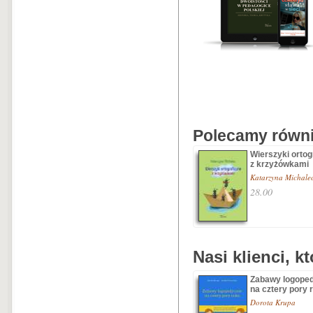
Polecamy równie
Wierszyki ortog
z krzyżówkami
Katarzyna Michale
28.00
Nasi klienci, k
Zabawy logope
na cztery pory 
Dorota Krupa