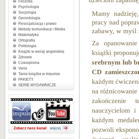
dzieciom zapamię
Filozofia
Psychologia
Mamy nadzieję,
Socjologia
Gerontologia
pracy nad popra
Resocjalizacja i prawo
Metody komunikacji i Media
zabawy, w myśl 
Matematyka
Ortografia
Za opanowanie 
Politologia
książki proponu
Książki w wersji angielskiej
Zdrowie
srebrnym lub br
Czasopisma
Varia
CD zamieszczo
Tania książka w Impulsie
PAKIETY
każdym ćwiczeni
SERIE WYDAWNICZE
na różnicowanie
zakończenie t
nauczycielom i
każdym medalem
Zobacz nasz kanał
więcej
pozwoli ekspono