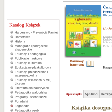
Ćwicz
(wers
Dla prz
Katalog Książek
Ho-Ja
Harcerstwo - Przywrócić Pamięć
Harcerstwo
Książka
Kraków 
Historia
folia m
Monografie i podręczniki
ISBN: 
akademickie
Edukacja i pedagogika
Publikacje naukowe
Darmowy
Edukacja kulturalna
fragment:
Edukacja międzykulturowa
Katego
Edukacja przedszkolna i
wczesnoszkolna
Edukacja w klasach IV-VIII,
Liceum
Literatura dla nauczycieli
Pedagogika waldorfska
Opis książki
Spis treści
Recenzja
Programy i scenariusze
Poradniki
Logopedia
Książka dostępna
Pedagogika osób