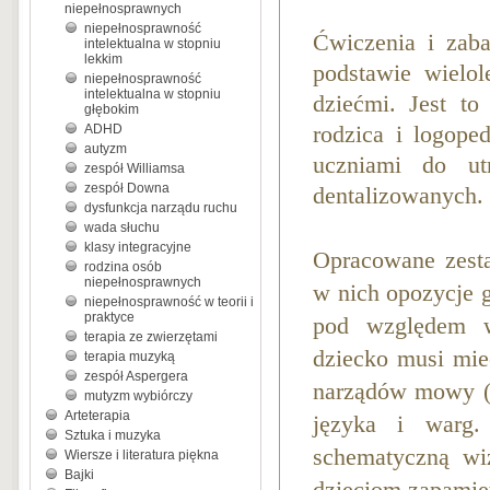
niepełnosprawnych
niepełnosprawność
Ćwiczenia i zab
intelektualna w stopniu
lekkim
podstawie wielo
niepełnosprawność
intelektualna w stopniu
dziećmi. Jest to
głębokim
ADHD
rodzica i logop
autyzm
uczniami do ut
zespół Williamsa
zespół Downa
dentalizowanych.
dysfunkcja narządu ruchu
wada słuchu
klasy integracyjne
Opracowane zest
rodzina osób
niepełnosprawnych
w nich opozycje g
niepełnosprawność w teorii i
praktyce
pod względem w
terapia ze zwierzętami
dziecko musi mie
terapia muzyką
zespół Aspergera
narządów mowy (k
mutyzm wybiórczy
Arteterapia
języka i warg.
Sztuka i muzyka
schematyczną wiz
Wiersze i literatura piękna
Bajki