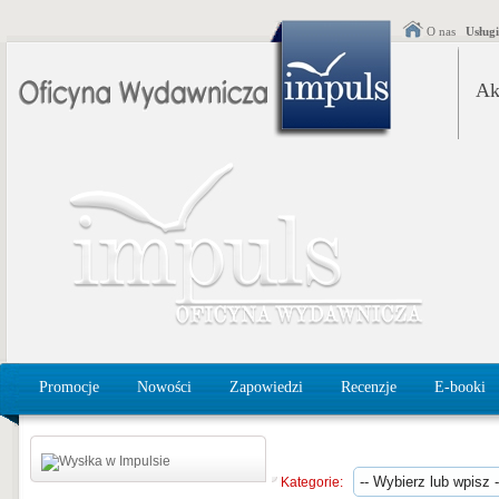
O nas
Usług
Ak
Promocje
Nowości
Zapowiedzi
Recenzje
E-booki
Kategorie: