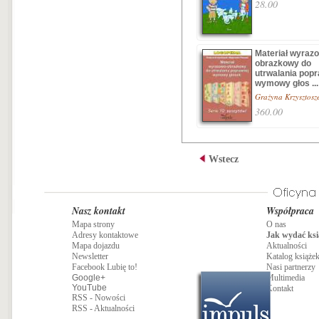
28.00
Materiał wyraz
obrazkowy do
utrwalania pop
wymowy głos ...
Grażyna Krzysztosz
360.00
Wstecz
Nasz kontakt
Współpraca
Mapa strony
O nas
Adresy kontaktowe
Jak wydać ksi
Mapa dojazdu
Aktualności
Newsletter
Katalog książe
Facebook Lubię to!
Nasi partnerzy
Google+
Multimedia
YouTube
Kontakt
RSS - Nowości
RSS - Aktualności