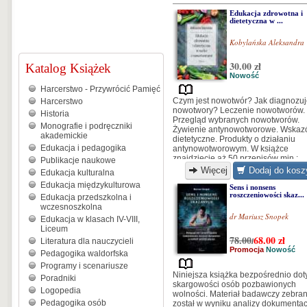
Edukacja zdrowotna i
dietetyczna w ...
Kobylańska Aleksandra
30.00 zł
Katalog Książek
Nowość
Harcerstwo - Przywrócić Pamięć
Czym jest nowotwór? Jak diagnozu
Harcerstwo
nowotwory? Leczenie nowotworów.
Historia
Przegląd wybranych nowotworów.
Monografie i podręczniki
Żywienie antynowotworowe. Wskaz
akademickie
dietetyczne. Produkty o działaniu
Edukacja i pedagogika
antynowotworowym. W książce
znajdziecie aż 50 przepisów min.:
Publikacje naukowe
sałatka owocowa, omlet owsiany z
Więcej
Dodaj do kosz
Edukacja kulturalna
żurawiną, kanapki z pastą jajeczną,
Edukacja międzykulturowa
szaszłyki drobiowe z ryżem, oraz wi
Sens i nonsens
roszczeniowości skaz...
więcej.
Edukacja przedszkolna i
wczesnoszkolna
dr Mariusz Snopek
Edukacja w klasach IV-VIII,
Liceum
78.00
68.00
zł
Literatura dla nauczycieli
/
Promocja
Nowość
Pedagogika waldorfska
Programy i scenariusze
Niniejsza książka bezpośrednio dot
Poradniki
skargowości osób pozbawionych
Logopedia
wolności. Materiał badawczy zebra
Pedagogika osób
został w wyniku analizy dokumentac