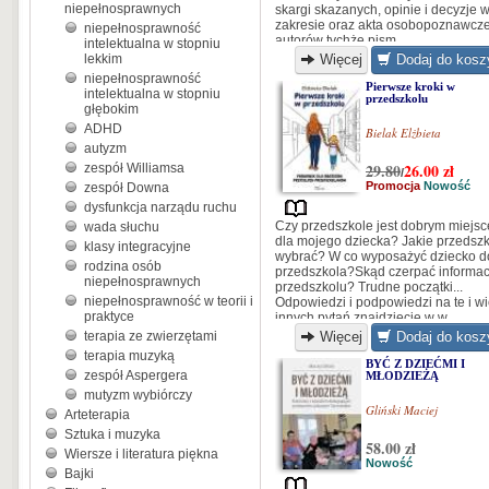
niepełnosprawnych
skargi skazanych, opinie i decyzje w
zakresie oraz akta osobopoznawcz
niepełnosprawność
autorów tychże pism...
intelektualna w stopniu
lekkim
Więcej
Dodaj do kosz
niepełnosprawność
Pierwsze kroki w
intelektualna w stopniu
przedszkolu
głębokim
ADHD
Bielak Elżbieta
autyzm
29.80
26.00
zł
zespół Williamsa
/
Promocja
Nowość
zespół Downa
dysfunkcja narządu ruchu
Czy przedszkole jest dobrym miejs
wada słuchu
dla mojego dziecka? Jakie przedsz
klasy integracyjne
wybrać? W co wyposażyć dziecko d
rodzina osób
przedszkola?Skąd czerpać informac
niepełnosprawnych
przedszkolu? Trudne początki...
niepełnosprawność w teorii i
Odpowiedzi i podpowiedzi na te i wi
praktyce
innych pytań znajdziecie w w
wyjątkowej publikacji Elżbiety Biela
terapia ze zwierzętami
Więcej
Dodaj do kosz
terapia muzyką
BYĆ Z DZIEĆMI I
zespół Aspergera
MŁODZIEŻĄ
mutyzm wybiórczy
Gliński Maciej
Arteterapia
Sztuka i muzyka
58.00 zł
Wiersze i literatura piękna
Nowość
Bajki