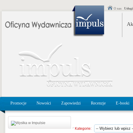
O nas
Usług
Ak
Promocje
Nowości
Zapowiedzi
Recenzje
E-booki
Kategorie: