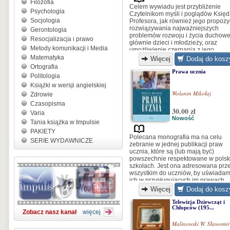
Filozofia
Celem wywiadu jest przybliżenie
Psychologia
Czytelnikom myśli i poglądów Księ
Socjologia
Profesora, jak również jego propozy
rozwiązywania najważniejszych
Gerontologia
problemów rozwoju i życia duchow
Resocjalizacja i prawo
głównie dzieci i młodzieży, oraz
Metody komunikacji i Media
umożliwienie czerpania z jego
doświadczeń i olbrzymiego dorobku
Matematyka
Więcej
Dodaj do kosz
Dla rodziców, nauczycieli i
Ortografia
wychowawców może to stanowić
Prawa ucznia
Politologia
zachętę i inspirację do dialogu z
Książki w wersji angielskiej
młodymi oraz pogłębiania swej wiar
Wolanin Mikołaj
Zdrowie
Czasopisma
30.00 zł
Varia
Nowość
Tania książka w Impulsie
PAKIETY
Polecana monografia ma na celu
SERIE WYDAWNICZE
zebranie w jednej publikacji praw
ucznia, które są (lub mają być)
powszechnie respektowane w polsk
szkołach. Jest ona adresowana prz
wszystkim do uczniów, by uświadam
ich w przysługujących im prawach.
Więcej
Dodaj do kosz
Telewizja Dziewcząt i
Chłopców (195...
Zobacz nasz kanał
więcej
Malinowski W. Sławomir