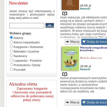
Newsletter
68.00 zł
Nowość
Jeżeli chcesz być informowany o
nowościach i promocjach wpisz
Autor wykazuje, jak efektywnie ludzi
tutaj swój adres e-mail
pasją są w stanie zachęcić dzieci i
młodzież do działań prospołecznych
wspólnego robienia rzeczy małych i
wielkich. W wielu miejscach tej ksią
Wybierz grupę:
zarówno Autor, jak i jego rozmówcy
podkreślają, że dziennikarze TDC n
Autorzy
mówili do dzieci, lecz rozmawiali z
Więcej
Dodaj do kosz
Klienci indywidualni
dziećmi... [...]
Księgarnie i Hurtownie
Wierszyki ortograficzn
krzyżówka...
Biblioteki i Uczelnie
Naukowcy
Michalec Katarzyna
Logopedzi - Poradnie
Przedszkola i Szkoły
28.00 zł
Nowość
Pozostali
Humor proponowanych wierszyków
pewnością dostarczy małym czytel
Aktualna oferta
wiele radości, a samodzielne
rozwiązywanie krzyżówek nie tylko
Zapraszamy księgarnie
skłoni ich do myślenia, ale
i hurtownie oraz pozostałych
odbiorców do pobierania naszej
pełnej oferty:
Więcej
Dodaj do kosz