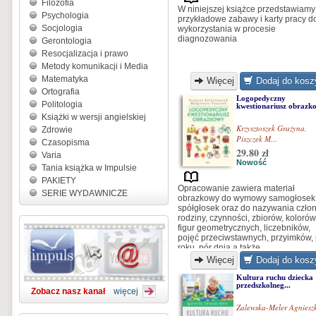
Filozofia
W niniejszej książce przedstawiamy
Psychologia
przykładowe zabawy i karty pracy d
Socjologia
wykorzystania w procesie
diagnozowania
Gerontologia
Resocjalizacja i prawo
Metody komunikacji i Media
Matematyka
Więcej
Dodaj do kosz
Ortografia
Logopedyczny
Politologia
kwestionariusz obrazko
Książki w wersji angielskiej
Krzysztoszek Grażyna
,
Zdrowie
Piszczek M...
Czasopisma
29.80 zł
Varia
Nowość
Tania książka w Impulsie
PAKIETY
Opracowanie zawiera materiał
SERIE WYDAWNICZE
obrazkowy do wymowy samogłosek 
spółgłosek oraz do nazywania czło
rodziny, czynności, zbiorów, kolorów
figur geometrycznych, liczebników,
pojęć przeciwstawnych, przyimków, 
roku, pór dnia a także...
Więcej
Dodaj do kosz
Kultura ruchu dziecka
przedszkolneg...
Zobacz nasz kanał
więcej
Zalewska-Meler Agniesz