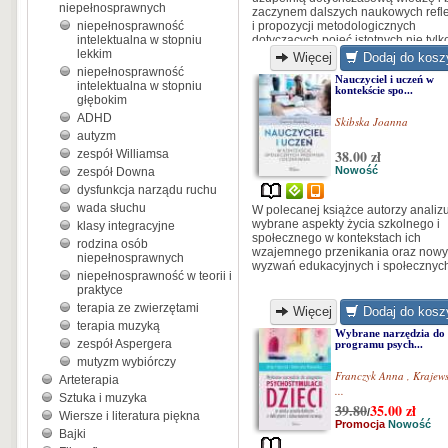
niepełnosprawnych
zaczynem dalszych naukowych refle
niepełnosprawność
i propozycji metodologicznych
intelektualna w stopniu
dotyczących pojęć istotnych nie tylk
lekkim
lingwistyce, lecz także filozofii,
Więcej
Dodaj do kosz
psychologii i innych dyscyplinach
niepełnosprawność
Nauczyciel i uczeń w
naukowych.
intelektualna w stopniu
kontekście spo...
głębokim
ADHD
Skibska Joanna
autyzm
38.00 zł
zespół Williamsa
Nowość
zespół Downa
dysfunkcja narządu ruchu
wada słuchu
W polecanej książce autorzy analiz
wybrane aspekty życia szkolnego i
klasy integracyjne
społecznego w kontekstach ich
rodzina osób
wzajemnego przenikania oraz now
niepełnosprawnych
wyzwań edukacyjnych i społecznych. 
niepełnosprawność w teorii i
praktyce
terapia ze zwierzętami
Więcej
Dodaj do kosz
terapia muzyką
Wybrane narzędzia do
zespół Aspergera
programu psych...
mutyzm wybiórczy
Franczyk Anna
,
Krajew
Arteterapia
...
Sztuka i muzyka
39.80
35.00
zł
/
Wiersze i literatura piękna
Promocja
Nowość
Bajki