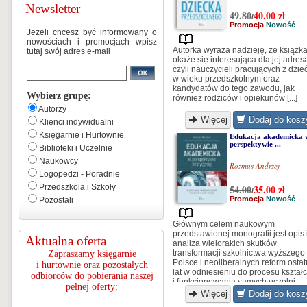
Newsletter
49.80
40.00
zł
/
Promocja
Nowość
Jeżeli chcesz być informowany o
nowościach i promocjach wpisz
Autorka wyraża nadzieję, że książk
tutaj swój adres e-mail
okaże się interesująca dla jej adres
czyli nauczycieli pracujących z dzie
w wieku przedszkolnym oraz
kandydatów do tego zawodu, jak
Wybierz grupę:
również rodziców i opiekunów [...]
Autorzy
Więcej
Dodaj do kosz
Klienci indywidualni
Księgarnie i Hurtownie
Edukacja akademicka 
perspektywie ...
Biblioteki i Uczelnie
Naukowcy
Rozmus Andrzej
Logopedzi - Poradnie
Przedszkola i Szkoły
54.00
35.00
zł
/
Promocja
Nowość
Pozostali
Głównym celem naukowym
przedstawionej monografii jest opis 
Aktualna oferta
analiza wielorakich skutków
transformacji szkolnictwa wyższego
Zapraszamy księgarnie
Polsce i neoliberalnych reform ostat
i hurtownie oraz pozostałych
lat w odniesieniu do procesu kształ
odbiorców do pobierania naszej
i funkcjonowania samych uczelni.
pełnej oferty:
Więcej
Dodaj do kosz