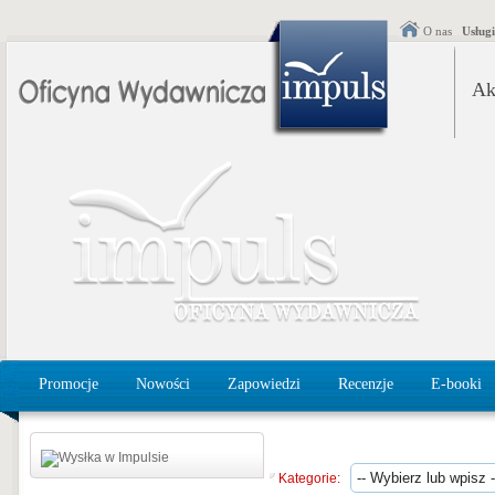
O nas
Usług
Ak
Promocje
Nowości
Zapowiedzi
Recenzje
E-booki
Kategorie: