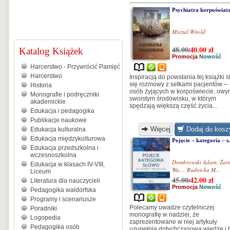
Psychiatra korpoświat
Misztal Witold
48.00
40.00
zł
Katalog Książek
/
Promocja
Nowość
Harcerstwo - Przywrócić Pamięć
Harcerstwo
Inspiracją do powstania tej książki s
się rozmowy z setkami pacjentów –
Historia
osób żyjących w korpoświecie, ow
Monografie i podręczniki
swoistym środowisku, w którym
akademickie
spędzają większą część życia...
Edukacja i pedagogika
Publikacje naukowe
Więcej
Dodaj do kosz
Edukacja kulturalna
Edukacja międzykulturowa
Pojęcie – kategoria – s.
Edukacja przedszkolna i
wczesnoszkolna
Dombrowski Adam
,
Żars
Edukacja w klasach IV-VIII,
Wa...
,
Rudnicka M...
Liceum
45.00
42.00
zł
Literatura dla nauczycieli
/
Promocja
Nowość
Pedagogika waldorfska
Programy i scenariusze
Polecamy uwadze czytelniczej
Poradniki
monografię w nadziei, że
Logopedia
zaprezentowane w niej artykuły
Pedagogika osób
uzupełnią dotychczasową wiedzę i