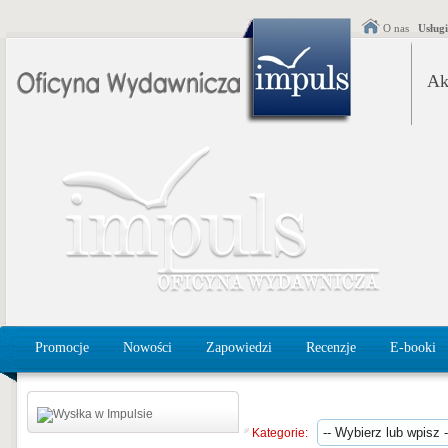
O nas
Usług
Ak
Promocje
Nowości
Zapowiedzi
Recenzje
E-booki
Kategorie: