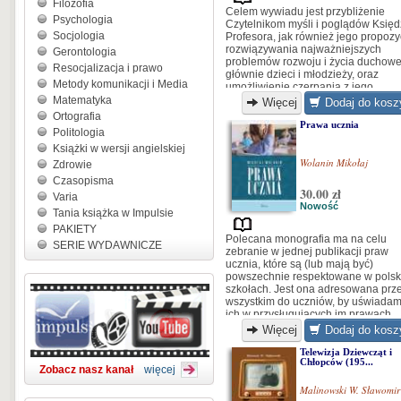
Filozofia
Celem wywiadu jest przybliżenie
Psychologia
Czytelnikom myśli i poglądów Księ
Socjologia
Profesora, jak również jego propozy
rozwiązywania najważniejszych
Gerontologia
problemów rozwoju i życia duchow
Resocjalizacja i prawo
głównie dzieci i młodzieży, oraz
Metody komunikacji i Media
umożliwienie czerpania z jego
doświadczeń i olbrzymiego dorobku
Matematyka
Więcej
Dodaj do kosz
Dla rodziców, nauczycieli i
Ortografia
wychowawców może to stanowić
Prawa ucznia
Politologia
zachętę i inspirację do dialogu z
Książki w wersji angielskiej
młodymi oraz pogłębiania swej wiar
Wolanin Mikołaj
Zdrowie
Czasopisma
30.00 zł
Varia
Nowość
Tania książka w Impulsie
PAKIETY
Polecana monografia ma na celu
SERIE WYDAWNICZE
zebranie w jednej publikacji praw
ucznia, które są (lub mają być)
powszechnie respektowane w polsk
szkołach. Jest ona adresowana prz
wszystkim do uczniów, by uświadam
ich w przysługujących im prawach.
Więcej
Dodaj do kosz
Telewizja Dziewcząt i
Chłopców (195...
Zobacz nasz kanał
więcej
Malinowski W. Sławomir