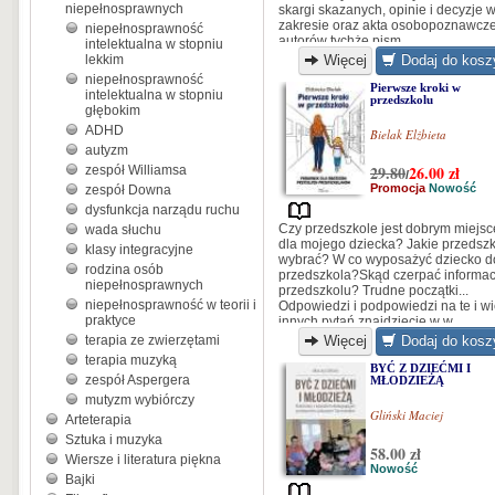
niepełnosprawnych
skargi skazanych, opinie i decyzje w
zakresie oraz akta osobopoznawcz
niepełnosprawność
autorów tychże pism...
intelektualna w stopniu
lekkim
Więcej
Dodaj do kosz
niepełnosprawność
Pierwsze kroki w
intelektualna w stopniu
przedszkolu
głębokim
ADHD
Bielak Elżbieta
autyzm
29.80
26.00
zł
zespół Williamsa
/
Promocja
Nowość
zespół Downa
dysfunkcja narządu ruchu
Czy przedszkole jest dobrym miejs
wada słuchu
dla mojego dziecka? Jakie przedsz
klasy integracyjne
wybrać? W co wyposażyć dziecko d
rodzina osób
przedszkola?Skąd czerpać informac
niepełnosprawnych
przedszkolu? Trudne początki...
niepełnosprawność w teorii i
Odpowiedzi i podpowiedzi na te i wi
praktyce
innych pytań znajdziecie w w
wyjątkowej publikacji Elżbiety Biela
terapia ze zwierzętami
Więcej
Dodaj do kosz
terapia muzyką
BYĆ Z DZIEĆMI I
zespół Aspergera
MŁODZIEŻĄ
mutyzm wybiórczy
Gliński Maciej
Arteterapia
Sztuka i muzyka
58.00 zł
Wiersze i literatura piękna
Nowość
Bajki