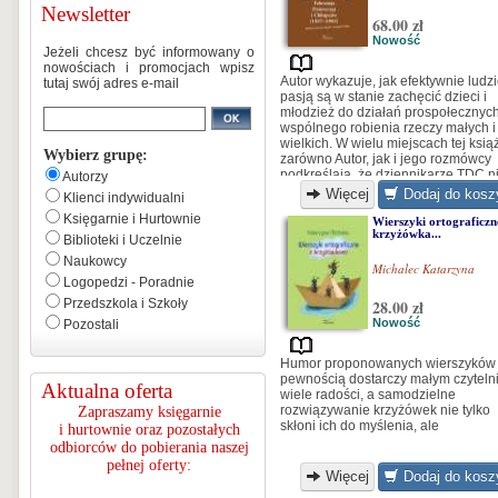
Newsletter
68.00 zł
Nowość
Jeżeli chcesz być informowany o
nowościach i promocjach wpisz
Autor wykazuje, jak efektywnie ludzi
tutaj swój adres e-mail
pasją są w stanie zachęcić dzieci i
młodzież do działań prospołecznych
wspólnego robienia rzeczy małych i
wielkich. W wielu miejscach tej ksią
Wybierz grupę:
zarówno Autor, jak i jego rozmówcy
podkreślają, że dziennikarze TDC n
Autorzy
mówili do dzieci, lecz rozmawiali z
Więcej
Dodaj do kosz
Klienci indywidualni
dziećmi... [...]
Księgarnie i Hurtownie
Wierszyki ortograficzn
krzyżówka...
Biblioteki i Uczelnie
Naukowcy
Michalec Katarzyna
Logopedzi - Poradnie
Przedszkola i Szkoły
28.00 zł
Nowość
Pozostali
Humor proponowanych wierszyków
pewnością dostarczy małym czytel
Aktualna oferta
wiele radości, a samodzielne
rozwiązywanie krzyżówek nie tylko
Zapraszamy księgarnie
skłoni ich do myślenia, ale
i hurtownie oraz pozostałych
odbiorców do pobierania naszej
pełnej oferty:
Więcej
Dodaj do kosz