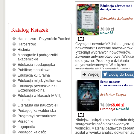
Edukacja zdrowotna i
dietetyczna w ...
Kobylańska Aleksandra
30.00 zł
Katalog Książek
Nowość
Harcerstwo - Przywrócić Pamięć
Czym jest nowotwór? Jak diagnozu
Harcerstwo
nowotwory? Leczenie nowotworów.
Historia
Przegląd wybranych nowotworów.
Monografie i podręczniki
Żywienie antynowotworowe. Wskaz
akademickie
dietetyczne. Produkty o działaniu
Edukacja i pedagogika
antynowotworowym. W książce
znajdziecie aż 50 przepisów min.:
Publikacje naukowe
sałatka owocowa, omlet owsiany z
Więcej
Dodaj do kosz
Edukacja kulturalna
żurawiną, kanapki z pastą jajeczną,
Edukacja międzykulturowa
szaszłyki drobiowe z ryżem, oraz wi
Sens i nonsens
roszczeniowości skaz...
więcej.
Edukacja przedszkolna i
wczesnoszkolna
dr Mariusz Snopek
Edukacja w klasach IV-VIII,
Liceum
78.00
68.00
zł
Literatura dla nauczycieli
/
Promocja
Nowość
Pedagogika waldorfska
Programy i scenariusze
Niniejsza książka bezpośrednio dot
Poradniki
skargowości osób pozbawionych
Logopedia
wolności. Materiał badawczy zebra
Pedagogika osób
został w wyniku analizy dokumentac