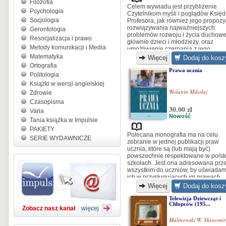
Filozofia
Celem wywiadu jest przybliżenie
Psychologia
Czytelnikom myśli i poglądów Księ
Socjologia
Profesora, jak również jego propozy
rozwiązywania najważniejszych
Gerontologia
problemów rozwoju i życia duchow
Resocjalizacja i prawo
głównie dzieci i młodzieży, oraz
Metody komunikacji i Media
umożliwienie czerpania z jego
doświadczeń i olbrzymiego dorobku
Matematyka
Więcej
Dodaj do kosz
Dla rodziców, nauczycieli i
Ortografia
wychowawców może to stanowić
Prawa ucznia
Politologia
zachętę i inspirację do dialogu z
Książki w wersji angielskiej
młodymi oraz pogłębiania swej wiar
Wolanin Mikołaj
Zdrowie
Czasopisma
30.00 zł
Varia
Nowość
Tania książka w Impulsie
PAKIETY
Polecana monografia ma na celu
SERIE WYDAWNICZE
zebranie w jednej publikacji praw
ucznia, które są (lub mają być)
powszechnie respektowane w polsk
szkołach. Jest ona adresowana prz
wszystkim do uczniów, by uświadam
ich w przysługujących im prawach.
Więcej
Dodaj do kosz
Telewizja Dziewcząt i
Chłopców (195...
Zobacz nasz kanał
więcej
Malinowski W. Sławomir