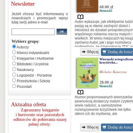
Newsletter
68.00 zł
Nowość
Jeżeli chcesz być informowany o
nowościach i promocjach wpisz
Autor wykazuje, jak efektywnie ludzi
tutaj swój adres e-mail
pasją są w stanie zachęcić dzieci i
młodzież do działań prospołecznych
wspólnego robienia rzeczy małych i
wielkich. W wielu miejscach tej ksią
Wybierz grupę:
zarówno Autor, jak i jego rozmówcy
podkreślają, że dziennikarze TDC n
Autorzy
mówili do dzieci, lecz rozmawiali z
Więcej
Dodaj do kosz
Klienci indywidualni
dziećmi... [...]
Księgarnie i Hurtownie
Wierszyki ortograficzn
krzyżówka...
Biblioteki i Uczelnie
Naukowcy
Michalec Katarzyna
Logopedzi - Poradnie
Przedszkola i Szkoły
28.00 zł
Nowość
Pozostali
Humor proponowanych wierszyków
pewnością dostarczy małym czytel
Aktualna oferta
wiele radości, a samodzielne
rozwiązywanie krzyżówek nie tylko
Zapraszamy księgarnie
skłoni ich do myślenia, ale
i hurtownie oraz pozostałych
odbiorców do pobierania naszej
pełnej oferty:
Więcej
Dodaj do kosz