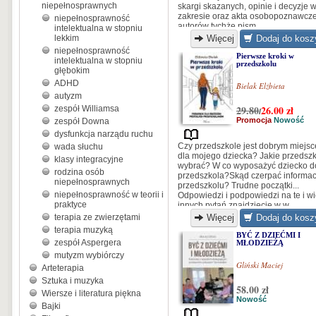
niepełnosprawnych
skargi skazanych, opinie i decyzje w
zakresie oraz akta osobopoznawcz
niepełnosprawność
autorów tychże pism...
intelektualna w stopniu
lekkim
Więcej
Dodaj do kosz
niepełnosprawność
Pierwsze kroki w
intelektualna w stopniu
przedszkolu
głębokim
ADHD
Bielak Elżbieta
autyzm
29.80
26.00
zł
zespół Williamsa
/
Promocja
Nowość
zespół Downa
dysfunkcja narządu ruchu
Czy przedszkole jest dobrym miejs
wada słuchu
dla mojego dziecka? Jakie przedsz
klasy integracyjne
wybrać? W co wyposażyć dziecko d
rodzina osób
przedszkola?Skąd czerpać informac
niepełnosprawnych
przedszkolu? Trudne początki...
niepełnosprawność w teorii i
Odpowiedzi i podpowiedzi na te i wi
praktyce
innych pytań znajdziecie w w
wyjątkowej publikacji Elżbiety Biela
terapia ze zwierzętami
Więcej
Dodaj do kosz
terapia muzyką
BYĆ Z DZIEĆMI I
zespół Aspergera
MŁODZIEŻĄ
mutyzm wybiórczy
Gliński Maciej
Arteterapia
Sztuka i muzyka
58.00 zł
Wiersze i literatura piękna
Nowość
Bajki