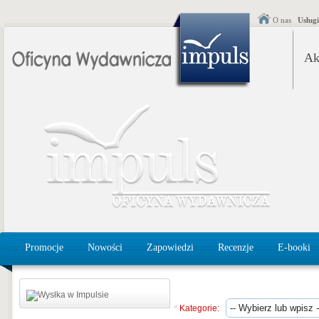
O nas
Usług
Ak
Promocje
Nowości
Zapowiedzi
Recenzje
E-booki
Kategorie: