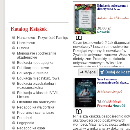
Edukacja zdrowotna i
dietetyczna w ...
Kobylańska Aleksandra
30.00 zł
Katalog Książek
Nowość
Harcerstwo - Przywrócić Pamięć
Czym jest nowotwór? Jak diagnozu
Harcerstwo
nowotwory? Leczenie nowotworów.
Historia
Przegląd wybranych nowotworów.
Monografie i podręczniki
Żywienie antynowotworowe. Wskaz
akademickie
dietetyczne. Produkty o działaniu
Edukacja i pedagogika
antynowotworowym. W książce
znajdziecie aż 50 przepisów min.:
Publikacje naukowe
sałatka owocowa, omlet owsiany z
Więcej
Dodaj do kosz
Edukacja kulturalna
żurawiną, kanapki z pastą jajeczną,
Edukacja międzykulturowa
szaszłyki drobiowe z ryżem, oraz wi
Sens i nonsens
roszczeniowości skaz...
więcej.
Edukacja przedszkolna i
wczesnoszkolna
dr Mariusz Snopek
Edukacja w klasach IV-VIII,
Liceum
78.00
68.00
zł
Literatura dla nauczycieli
/
Promocja
Nowość
Pedagogika waldorfska
Programy i scenariusze
Niniejsza książka bezpośrednio dot
Poradniki
skargowości osób pozbawionych
Logopedia
wolności. Materiał badawczy zebra
Pedagogika osób
został w wyniku analizy dokumentac