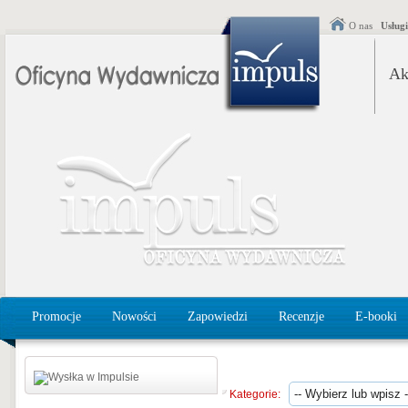
O nas
Usług
Ak
Promocje
Nowości
Zapowiedzi
Recenzje
E-booki
Kategorie: