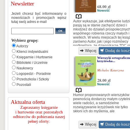
Newsletter
68.00 zł
Nowość
Jeżeli chcesz być informowany o
nowościach i promocjach wpisz
Autor wykazuje, jak efektywnie ludzi
tutaj swój adres e-mail
pasją są w stanie zachęcić dzieci i
młodzież do działań prospołecznych
wspólnego robienia rzeczy małych i
wielkich. W wielu miejscach tej ksią
Wybierz grupę:
zarówno Autor, jak i jego rozmówcy
podkreślają, że dziennikarze TDC n
Autorzy
mówili do dzieci, lecz rozmawiali z
Więcej
Dodaj do kosz
Klienci indywidualni
dziećmi... [...]
Księgarnie i Hurtownie
Wierszyki ortograficzn
krzyżówka...
Biblioteki i Uczelnie
Naukowcy
Michalec Katarzyna
Logopedzi - Poradnie
Przedszkola i Szkoły
28.00 zł
Nowość
Pozostali
Humor proponowanych wierszyków
pewnością dostarczy małym czytel
Aktualna oferta
wiele radości, a samodzielne
rozwiązywanie krzyżówek nie tylko
Zapraszamy księgarnie
skłoni ich do myślenia, ale
i hurtownie oraz pozostałych
odbiorców do pobierania naszej
pełnej oferty:
Więcej
Dodaj do kosz