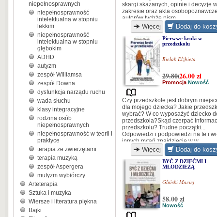
niepełnosprawnych
skargi skazanych, opinie i decyzje w
zakresie oraz akta osobopoznawcz
niepełnosprawność
autorów tychże pism...
intelektualna w stopniu
lekkim
Więcej
Dodaj do kosz
niepełnosprawność
Pierwsze kroki w
intelektualna w stopniu
przedszkolu
głębokim
ADHD
Bielak Elżbieta
autyzm
29.80
26.00
zł
zespół Williamsa
/
Promocja
Nowość
zespół Downa
dysfunkcja narządu ruchu
Czy przedszkole jest dobrym miejs
wada słuchu
dla mojego dziecka? Jakie przedsz
klasy integracyjne
wybrać? W co wyposażyć dziecko d
rodzina osób
przedszkola?Skąd czerpać informac
niepełnosprawnych
przedszkolu? Trudne początki...
niepełnosprawność w teorii i
Odpowiedzi i podpowiedzi na te i wi
praktyce
innych pytań znajdziecie w w
wyjątkowej publikacji Elżbiety Biela
terapia ze zwierzętami
Więcej
Dodaj do kosz
terapia muzyką
BYĆ Z DZIEĆMI I
zespół Aspergera
MŁODZIEŻĄ
mutyzm wybiórczy
Gliński Maciej
Arteterapia
Sztuka i muzyka
58.00 zł
Wiersze i literatura piękna
Nowość
Bajki