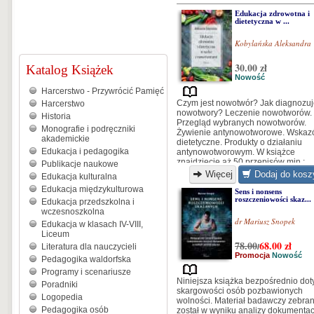
Edukacja zdrowotna i
dietetyczna w ...
Kobylańska Aleksandra
30.00 zł
Katalog Książek
Nowość
Harcerstwo - Przywrócić Pamięć
Czym jest nowotwór? Jak diagnozu
Harcerstwo
nowotwory? Leczenie nowotworów.
Historia
Przegląd wybranych nowotworów.
Monografie i podręczniki
Żywienie antynowotworowe. Wskaz
akademickie
dietetyczne. Produkty o działaniu
Edukacja i pedagogika
antynowotworowym. W książce
znajdziecie aż 50 przepisów min.:
Publikacje naukowe
sałatka owocowa, omlet owsiany z
Więcej
Dodaj do kosz
Edukacja kulturalna
żurawiną, kanapki z pastą jajeczną,
Edukacja międzykulturowa
szaszłyki drobiowe z ryżem, oraz wi
Sens i nonsens
roszczeniowości skaz...
więcej.
Edukacja przedszkolna i
wczesnoszkolna
dr Mariusz Snopek
Edukacja w klasach IV-VIII,
Liceum
78.00
68.00
zł
Literatura dla nauczycieli
/
Promocja
Nowość
Pedagogika waldorfska
Programy i scenariusze
Niniejsza książka bezpośrednio dot
Poradniki
skargowości osób pozbawionych
Logopedia
wolności. Materiał badawczy zebra
Pedagogika osób
został w wyniku analizy dokumentac