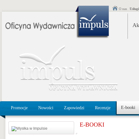
O nas
Usług
Ak
E-booki
Promocje
Nowości
Zapowiedzi
Recenzje
E-BOOKI