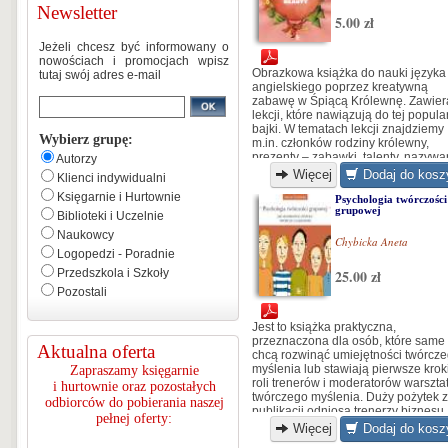
Newsletter
5.00 zł
Jeżeli chcesz być informowany o
nowościach i promocjach wpisz
Obrazkowa książka do nauki języka
tutaj swój adres e-mail
angielskiego poprzez kreatywną
zabawę w Śpiącą Królewnę. Zawier
lekcji, które nawiązują do tej popula
bajki. W tematach lekcji znajdziemy
Wybierz grupę:
m.in. członków rodziny królewny,
prezenty – zabawki, talenty, nazywa
Autorzy
konkretnych miejsc na zamku...
Więcej
Dodaj do kosz
Klienci indywidualni
Księgarnie i Hurtownie
Psychologia twórczości
grupowej
Biblioteki i Uczelnie
Naukowcy
Chybicka Aneta
Logopedzi - Poradnie
Przedszkola i Szkoły
25.00 zł
Pozostali
Jest to książka praktyczna,
przeznaczona dla osób, które same
Aktualna oferta
chcą rozwinąć umiejętności twórcz
myślenia lub stawiają pierwsze krok
Zapraszamy księgarnie
roli trenerów i moderatorów warszt
i hurtownie oraz pozostałych
twórczego myślenia. Duży pożytek z
odbiorców do pobierania naszej
publikacji odniosą trenerzy biznesu,
pełnej oferty:
kadra kierownicza różnych szczebli
Więcej
Dodaj do kosz
(książka opisuje m.in. techniki