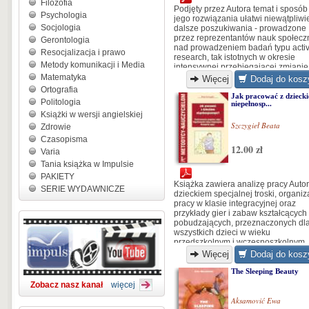
Filozofia
Podjęty przez Autora temat i sposób
Psychologia
jego rozwiązania ułatwi niewątpliwi
Socjologia
dalsze poszukiwania - prowadzone
przez reprezentantów nauk społecz
Gerontologia
nad prowadzeniem badań typu acti
Resocjalizacja i prawo
research, tak istotnych w okresie
Metody komunikacji i Media
intensywnej przebiegającej zmianie
społecznej...
Matematyka
Więcej
Dodaj do kosz
Ortografia
Jak pracować z dzieck
Politologia
niepełnosp...
Książki w wersji angielskiej
Szczygieł Beata
Zdrowie
Czasopisma
12.00 zł
Varia
Tania książka w Impulsie
PAKIETY
Książka zawiera analizę pracy Autor
SERIE WYDAWNICZE
dzieckiem specjalnej troski, organiz
pracy w klasie integracyjnej oraz
przykłady gier i zabaw kształcących 
pobudzających, przeznaczonych dl
wszystkich dzieci w wieku
przedszkolnym i wczesnoszkolnym..
Więcej
Dodaj do kosz
The Sleeping Beauty
Zobacz nasz kanał
więcej
Aksamović Ewa