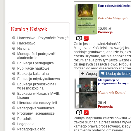
Sens odpowiedzialności
Kościelska Małgorzata
15.00 zł
Katalog Książek
Promocja
Harcerstwo - Przywrócić Pamięć
Harcerstwo
Co to jest odpowiedzialność?
Małgorzata Kościelska w swojej ksi
Historia
poddaje gruntownej analizie to jakż
Monografie i podręczniki
często używane, ale niejednoznacz
akademickie
rozumiane, a przy tym jakże ważne
Edukacja i pedagogika
dzisiejszych czasach słowo. Próbuj
Publikacje naukowe
dotrzeć do jego właściwego znaczen
sensu. Niezwykle cenne jest w tej
Więcej
Dodaj do kosz
Edukacja kulturalna
pozycji spojrzenie z różnych perspe
Edukacja międzykulturowa
Manipulacje w
na omawiane pojęcie: filozoficznej,
postępowaniu karnym
Edukacja przedszkolna i
prawnej, etycznej, psychologicznej,
wczesnoszkolna
socjologicznej i pedagogicznej...
Makarowski Ryszard
Edukacja w klasach IV-VIII,
Liceum
20 zł
Literatura dla nauczycieli
Promocja
Pedagogika waldorfska
Programy i scenariusze
Pomysł napisania książki powstał w
Poradniki
trakcie słuchania przez Autora wykł
Logopedia
karnego prawa procesowego, kiedy 
Pedagogika osób
znamienity profesor, omawiając