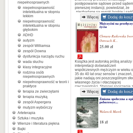
niepełnosprawnych
postępowanie sądowe przed sąde
niepełnosprawność
pierwszej instancji, powiedział, że
intelektualna w stopniu
„niezbadane są wyroki boskie i sąd
lekkim
powszechnych”. Autorowi nasunęło 
Więcej
Dodaj do kosz
pytanie: dlaczego? Czy to możliwe, 
niepełnosprawność
Mężczyźni na przełęczy
wyrok sądowy zależy od przypadku 
intelektualna w stopniu
życia
czyjejś manipulacji?
głębokim
ADHD
Chmura-Rutkowska Iwo
autyzm
Ostrouch-K...
25.00 zł
zespół Williamsa
zespół Downa
dysfunkcja narządu ruchu
Książka jest autorską próbą analizy 
wada słuchu
interpretacji doświadczeń
klasy integracyjne
współczesnych mężczyzn w wieku 
rodzina osób
35 do 40 lat oraz sensów i znaczeń,
niepełnosprawnych
jakie nadają oni poszczególnym sf
niepełnosprawność w teorii i
własnego życia i otaczającej
praktyce
rzeczywistości. Stanowi spojrzenie 
kobiecej perspektywy na świat męsk
terapia ze zwierzętami
Więcej
Dodaj do kosz
refleksji i doświadczeń.
terapia muzyką
Zmiana społeczna a opi
zespół Aspergera
poborowyc...
mutyzm wybiórczy
Walancik Marek
Arteterapia
Sztuka i muzyka
18 zł
Wiersze i literatura piękna
Bajki