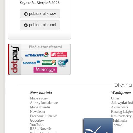
efektywnego prowadzenia spotkań
Styczeń - Sierpień 2026
grupowych i inspirowania członków
zespołu do kreatywnych działań),
pobierz plik csv
pracownicy działów HR, studenci n
społecznych, a także osoby pracują
szkole.
pobierz plik xml
Nasz kontakt
Współpraca
Mapa strony
O nas
Adresy kontaktowe
Jak wydać ksi
Mapa dojazdu
Aktualności
Newsletter
Katalog książe
Facebook Lubię to!
Nasi partnerzy
Google+
Multimedia
YouTube
Kontakt
RSS - Nowości