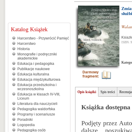
Zmian
służb
Walan
Katalog Książek
Ksiazk
Harcerstwo - Przywrócić Pamięć
ISBN: 
Harcerstwo
Historia
Monografie i podręczniki
akademickie
Katego
Edukacja i pedagogika
Publikacje naukowe
Darmowy
Edukacja kulturalna
fragment:
Edukacja międzykulturowa
Edukacja przedszkolna i
wczesnoszkolna
Opis książki
Spis treści
Recenzja
Edukacja w klasach IV-VIII,
Liceum
Literatura dla nauczycieli
Książka dostępna 
Pedagogika waldorfska
Programy i scenariusze
Poradniki
Podjęty przez Auto
Logopedia
dalsze poszuki
Pedagogika osób