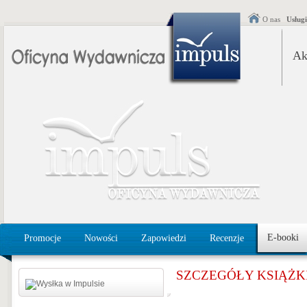
O nas
Usług
Ak
E-booki
Promocje
Nowości
Zapowiedzi
Recenzje
SZCZEGÓŁY KSIĄŻK