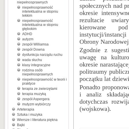
niepełnosprawnych
społecznych nad pr
niepełnosprawność
intelektualna w stopniu
okresie intensywn
lekkim
rezultacie uwia
niepełnosprawność
intelektualna w stopniu
kierowane pod
głębokim
instytucji/instan
ADHD
autyzm
Obrony Narodowej
zespół Williamsa
Zgodnie z sugest
zespół Downa
dysfunkcja narządu ruchu
uwagę na kultur
wada słuchu
okresie narastające
klasy integracyjne
rodzina osób
politraumy publicz
niepełnosprawnych
początku lat dziewi
niepełnosprawność w teorii i
praktyce
Ponadto proponowa
terapia ze zwierzętami
i analiz składaj
terapia muzyką
zespół Aspergera
dotychczas rozwij
mutyzm wybiórczy
(wojskowa).
Arteterapia
Sztuka i muzyka
Wiersze i literatura piękna
Bajki