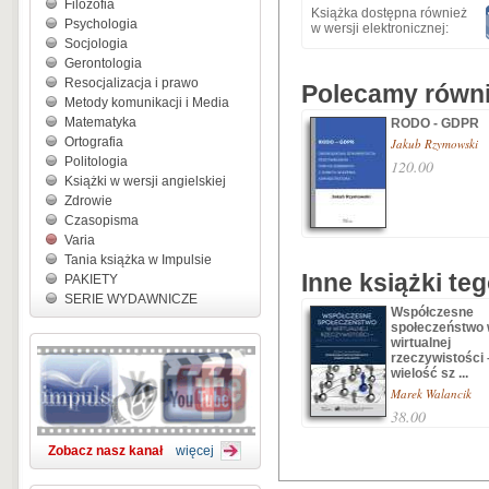
Filozofia
Książka dostępna również
Psychologia
w wersji elektronicznej:
Socjologia
Gerontologia
Resocjalizacja i prawo
Polecamy równie
Metody komunikacji i Media
Matematyka
RODO - GDPR
Ortografia
Jakub Rzymowski
Politologia
120.00
Książki w wersji angielskiej
Zdrowie
Czasopisma
Varia
Tania książka w Impulsie
Inne książki te
PAKIETY
SERIE WYDAWNICZE
Współczesne
społeczeństwo
wirtualnej
rzeczywistości 
wielość sz ...
Marek Walancik
38.00
Zobacz nasz kanał
więcej