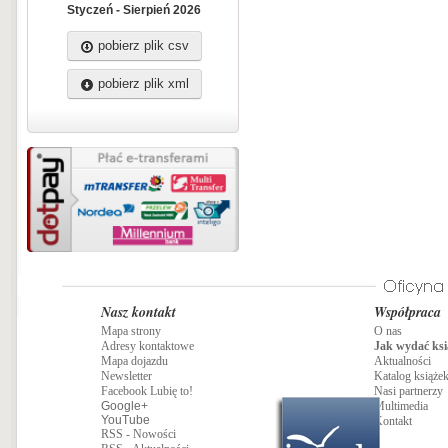
efektywnego prowadzenia spotkań
Styczeń - Sierpień 2026
grupowych i inspirowania członków
zespołu do kreatywnych działań),
pobierz plik csv
pracownicy działów HR, studenci n
społecznych, a także osoby pracują
szkole.
pobierz plik xml
Nasz kontakt
Współpraca
Mapa strony
O nas
Adresy kontaktowe
Jak wydać ksi
Mapa dojazdu
Aktualności
Newsletter
Katalog książe
Facebook Lubię to!
Nasi partnerzy
Google+
Multimedia
YouTube
Kontakt
RSS - Nowości