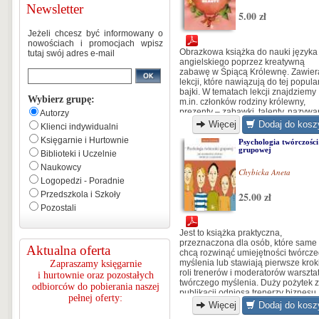
Newsletter
5.00 zł
Jeżeli chcesz być informowany o
nowościach i promocjach wpisz
Obrazkowa książka do nauki języka
tutaj swój adres e-mail
angielskiego poprzez kreatywną
zabawę w Śpiącą Królewnę. Zawier
lekcji, które nawiązują do tej popula
bajki. W tematach lekcji znajdziemy
Wybierz grupę:
m.in. członków rodziny królewny,
prezenty – zabawki, talenty, nazywa
Autorzy
konkretnych miejsc na zamku...
Więcej
Dodaj do kosz
Klienci indywidualni
Księgarnie i Hurtownie
Psychologia twórczości
grupowej
Biblioteki i Uczelnie
Naukowcy
Chybicka Aneta
Logopedzi - Poradnie
Przedszkola i Szkoły
25.00 zł
Pozostali
Jest to książka praktyczna,
przeznaczona dla osób, które same
Aktualna oferta
chcą rozwinąć umiejętności twórcz
myślenia lub stawiają pierwsze krok
Zapraszamy księgarnie
roli trenerów i moderatorów warszt
i hurtownie oraz pozostałych
twórczego myślenia. Duży pożytek z
odbiorców do pobierania naszej
publikacji odniosą trenerzy biznesu,
pełnej oferty:
kadra kierownicza różnych szczebli
Więcej
Dodaj do kosz
(książka opisuje m.in. techniki