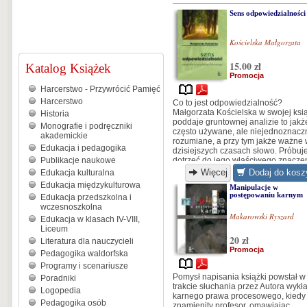
Sens odpowiedzialności
Kościelska Małgorzata
15.00 zł
Katalog Książek
Promocja
Harcerstwo - Przywrócić Pamięć
Harcerstwo
Co to jest odpowiedzialność?
Małgorzata Kościelska w swojej ksi
Historia
poddaje gruntownej analizie to jakż
Monografie i podręczniki
często używane, ale niejednoznacz
akademickie
rozumiane, a przy tym jakże ważne
Edukacja i pedagogika
dzisiejszych czasach słowo. Próbuj
Publikacje naukowe
dotrzeć do jego właściwego znaczen
sensu. Niezwykle cenne jest w tej
Więcej
Dodaj do kosz
Edukacja kulturalna
pozycji spojrzenie z różnych perspe
Edukacja międzykulturowa
Manipulacje w
na omawiane pojęcie: filozoficznej,
postępowaniu karnym
Edukacja przedszkolna i
prawnej, etycznej, psychologicznej,
wczesnoszkolna
socjologicznej i pedagogicznej...
Makarowski Ryszard
Edukacja w klasach IV-VIII,
Liceum
20 zł
Literatura dla nauczycieli
Promocja
Pedagogika waldorfska
Programy i scenariusze
Pomysł napisania książki powstał w
Poradniki
trakcie słuchania przez Autora wykł
Logopedia
karnego prawa procesowego, kiedy 
Pedagogika osób
znamienity profesor, omawiając