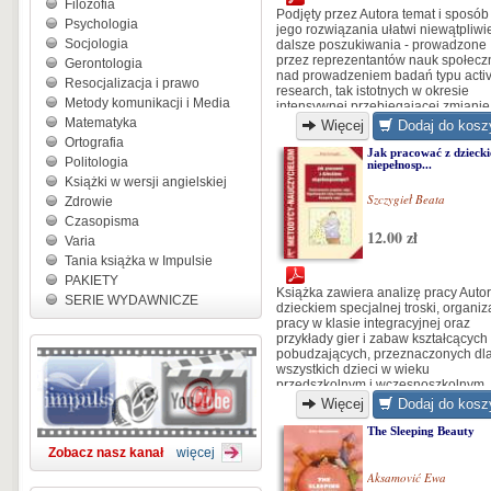
Filozofia
Podjęty przez Autora temat i sposób
Psychologia
jego rozwiązania ułatwi niewątpliwi
Socjologia
dalsze poszukiwania - prowadzone
przez reprezentantów nauk społecz
Gerontologia
nad prowadzeniem badań typu acti
Resocjalizacja i prawo
research, tak istotnych w okresie
Metody komunikacji i Media
intensywnej przebiegającej zmianie
społecznej...
Matematyka
Więcej
Dodaj do kosz
Ortografia
Jak pracować z dzieck
Politologia
niepełnosp...
Książki w wersji angielskiej
Szczygieł Beata
Zdrowie
Czasopisma
12.00 zł
Varia
Tania książka w Impulsie
PAKIETY
Książka zawiera analizę pracy Autor
SERIE WYDAWNICZE
dzieckiem specjalnej troski, organiz
pracy w klasie integracyjnej oraz
przykłady gier i zabaw kształcących 
pobudzających, przeznaczonych dl
wszystkich dzieci w wieku
przedszkolnym i wczesnoszkolnym..
Więcej
Dodaj do kosz
The Sleeping Beauty
Zobacz nasz kanał
więcej
Aksamović Ewa