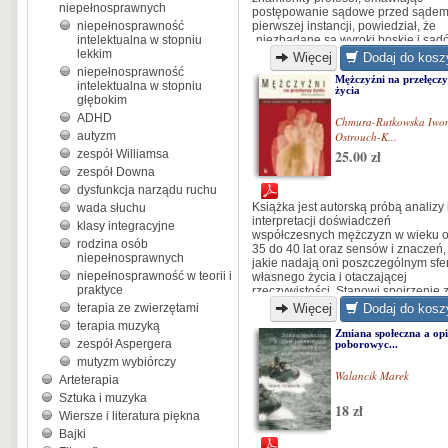
niepełnosprawnych
postępowanie sądowe przed sąde
niepełnosprawność
pierwszej instancji, powiedział, że
intelektualna w stopniu
„niezbadane są wyroki boskie i sąd
lekkim
powszechnych”. Autorowi nasunęło 
Więcej
Dodaj do kosz
pytanie: dlaczego? Czy to możliwe, 
niepełnosprawność
Mężczyźni na przełęczy
wyrok sądowy zależy od przypadku 
intelektualna w stopniu
życia
czyjejś manipulacji?
głębokim
ADHD
Chmura-Rutkowska Iwo
autyzm
Ostrouch-K...
25.00 zł
zespół Williamsa
zespół Downa
dysfunkcja narządu ruchu
Książka jest autorską próbą analizy 
wada słuchu
interpretacji doświadczeń
klasy integracyjne
współczesnych mężczyzn w wieku 
rodzina osób
35 do 40 lat oraz sensów i znaczeń,
niepełnosprawnych
jakie nadają oni poszczególnym sf
niepełnosprawność w teorii i
własnego życia i otaczającej
praktyce
rzeczywistości. Stanowi spojrzenie 
kobiecej perspektywy na świat męsk
terapia ze zwierzętami
Więcej
Dodaj do kosz
refleksji i doświadczeń.
terapia muzyką
Zmiana społeczna a opi
zespół Aspergera
poborowyc...
mutyzm wybiórczy
Walancik Marek
Arteterapia
Sztuka i muzyka
18 zł
Wiersze i literatura piękna
Bajki