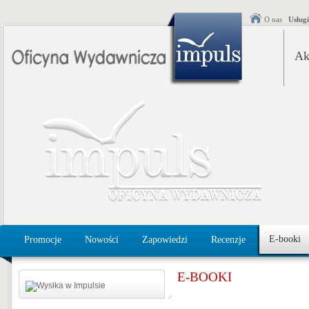
O nas
Usług
Ak
E-booki
Promocje
Nowości
Zapowiedzi
Recenzje
E-BOOKI