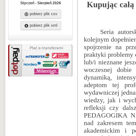
Kupując całą 
Styczeń - Sierpień 2026
pobierz plik csv
pobierz plik xml
Seria autorskic
kolejnym do­pełni
spojrzenie na prz
praktyki problemy
lub/i nieznane je
woczesnej dobie
dynamiką, intensy
adeptom tej prof
wydawniczej jedna
wiedzy, jak i wyc
reflek­sji czy dal
PEDAGOGIKA NAU
nad zakresem tem
akademickim i po