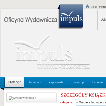
O nas
Usług
Ak
Promocje
Nowości
Zapowiedzi
Recenzje
E-booki
SZCZEGÓŁY KSIĄŻK
Kategorie: