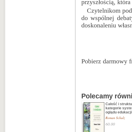
przyszłością, która
Czytelnikom podręc
do wspól­nej deba
doskonaleniu włas­
Pobierz darmowy
f
Polecamy równie
Całość i struktu
kategorie sys
oglądu edukacji
Roman Schulz
60.00