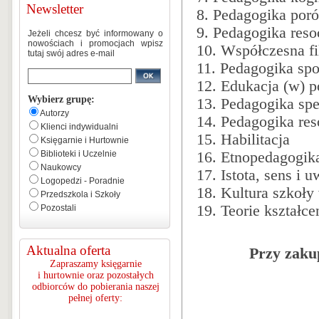
Newsletter
8. Pedagogika po
9. Pedagogika reso
Jeżeli chcesz być informowany o
nowościach i promocjach wpisz
10. Współczesna fi
tutaj swój adres e-mail
11. Pedagogika sp
12. Edukacja (w) po
Wybierz grupę:
13. Pedagogika spe
Autorzy
14. Pedagogika res
Klienci indywidualni
15. Habilitacja
Księgarnie i Hurtownie
Biblioteki i Uczelnie
16. Etnopedagogik
Naukowcy
17. Istota, sens i
Logopedzi - Poradnie
18. Kultura szkoły
Przedszkola i Szkoły
19. Teorie kształc
Pozostali
Aktualna oferta
Przy zaku
Zapraszamy księgarnie
i hurtownie oraz pozostałych
odbiorców do pobierania naszej
pełnej oferty: