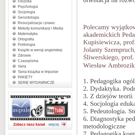
orientacja na rozw
Filozofia
Psychologia
Socjologia
Gerontologia
Resocjalizacja i prawo
Polecamy wyjątkową
Metody komunikacji i Media
akademickich Peda
Matematyka
Ortografia
Kupisiewicza, prof
Politologia
Jolanty Szempruch,
Książki w wersji angielskiej
Zdrowie
Śliwerskiego, prof
Czasopisma
Wiesław Ambrozik, 
Varia
Tania książka w Impulsie
PAKIETY
1. Pedagogika ogó
SERIE WYDAWNICZE
2. Dydaktyka. Pod
3. Z dziejów teori
4. Socjologia eduk
5. Pedeutologia. S
6. Diagnostyka ped
Zobacz nasz kanał
więcej
metodologiczne
7. Pedagogika kog