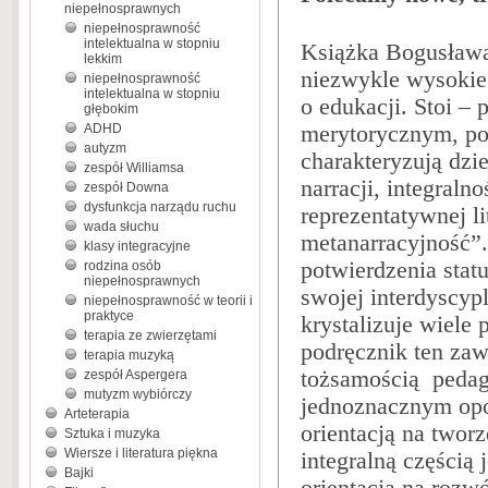
niepełnosprawnych
niepełnosprawność
intelektualna w stopniu
Książka Bogusława
lekkim
niezwykle wysokie
niepełnosprawność
intelektualna w stopniu
o edukacji. Stoi 
głębokim
ADHD
merytorycznym, pos
autyzm
charakteryzują dzi
zespół Williamsa
narracji, integral
zespół Downa
dysfunkcja narządu ruchu
reprezentatywnej l
wada słuchu
metanarracyjność”.
klasy integracyjne
potwierdzenia stat
rodzina osób
niepełnosprawnych
swojej interdyscypl
niepełnosprawność w teorii i
praktyce
krystalizuje wiele
terapia ze zwierzętami
podręcznik ten zaw
terapia muzyką
tożsamością pedago
zespół Aspergera
mutyzm wybiórczy
jednoznacznym opo
Arteterapia
orientacją na tworz
Sztuka i muzyka
Wiersze i literatura piękna
integralną częścią 
Bajki