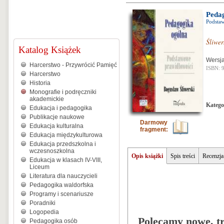
Peda
Podsta
Śliwe
Katalog Książek
Wersj
Harcerstwo - Przywrócić Pamięć
ISBN: 
Harcerstwo
Historia
Monografie i podręczniki
akademickie
Katego
Edukacja i pedagogika
Publikacje naukowe
Darmowy
Edukacja kulturalna
fragment:
Edukacja międzykulturowa
Edukacja przedszkolna i
wczesnoszkolna
Opis książki
Spis treści
Recenzja
Edukacja w klasach IV-VIII,
Liceum
Literatura dla nauczycieli
Pedagogika waldorfska
Programy i scenariusze
Poradniki
Logopedia
Polecamy nowe, tr
Pedagogika osób