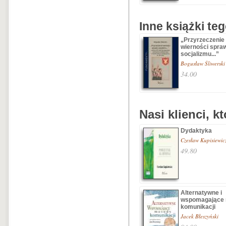
Inne książki te
„Przyrzeczenie
wierności spra
socjalizmu...”
Bogusław Śliwerski
34.00
Nasi klienci, k
Dydaktyka
Czesław Kupisiewic
49.80
Alternatywne i
wspomagające
komunikacji
Jacek Błeszyński