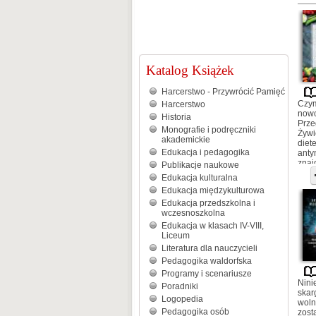
Katalog Książek
Harcerstwo - Przywrócić Pamięć
Czym
Harcerstwo
nowo
Historia
Prze
Monografie i podręczniki
Żywi
akademickie
diet
Edukacja i pedagogika
anty
znaj
Publikacje naukowe
sała
Edukacja kulturalna
żura
Edukacja międzykulturowa
szas
więc
Edukacja przedszkolna i
wczesnoszkolna
Edukacja w klasach IV-VIII,
Liceum
Literatura dla nauczycieli
Pedagogika waldorfska
Programy i scenariusze
Nini
Poradniki
skar
Logopedia
woln
Pedagogika osób
zost