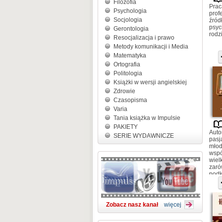
Filozofia
Prac
Psychologia
prof
Socjologia
źród
psyc
Gerontologia
rodzi
Resocjalizacja i prawo
Metody komunikacji i Media
Matematyka
Ortografia
Politologia
Książki w wersji angielskiej
Zdrowie
Czasopisma
Varia
Tania książka w Impulsie
PAKIETY
Auto
SERIE WYDAWNICZE
pasj
młod
wspó
wiel
zaró
podk
mówi
dziećm
Zobacz nasz kanał
więcej