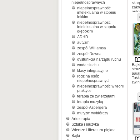
niepełnosprawnych
skar
zakr
niepełnosprawność
auto
intelektualna w stopniu
lekkim
niepełnosprawność
intelektualna w stopniu
głębokim
ADHD
autyzm
zespół Williamsa
zespół Downa
dysfunkcja narządu ruchu
Bajk
wada słuchu
stra
klasy integracyjne
pają
rodzina osób
Tośk
niepełnosprawnych
zwin
niepełnosprawność w teorii i
praktyce
terapia ze zwierzętami
terapia muzyką
zespół Aspergera
mutyzm wybiórczy
Arteterapia
Sztuka i muzyka
Wiersze i literatura piękna
Bajki