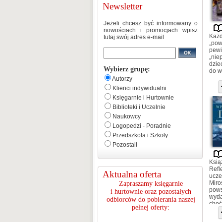
Newsletter
Jeżeli chcesz być informowany o
nowościach i promocjach wpisz
Każd
tutaj swój adres e-mail
„pow
pewi
„nie
dzie
Wybierz grupę:
do w
Autorzy
Klienci indywidualni
Księgarnie i Hurtownie
Biblioteki i Uczelnie
Naukowcy
Logopedzi - Poradnie
Przedszkola i Szkoły
Pozostali
Ksią
Refl
Aktualna oferta
ucze
Miro
Zapraszamy księgarnie
pows
i hurtownie oraz pozostałych
wyda
odbiorców do pobierania naszej
choć
pełnej oferty:
Prof
serc