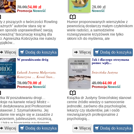
38.00
34.00
zł
28.00 zł
/
Promocja
Nowość
Nowość
y z piszących o twórczości Rowling
Humor proponowanych wierszyków z
ażnych” autorów stara się w
pewnością dostarczy małym czytelnikom
en sposób usprawiedliwić swoją
wiele radości, a samodzielne
poważną” fascynację książką dla
rozwiązywanie krzyżówek nie tylko
ci. Agnieszka Kobrzycka nie należy
skłoni ich do myślenia, ale
yjątków...
Więcej
Dodaj do koszyka
Więcej
Dodaj do koszyka
W poszukiwaniu dróg
Jak i dlaczego otrzymana
pomoc wpły...
Łukasik Joanna Małgorzata
,
Śniecińska Justyna
Katarzyna ...
,
Kowal Stan...
78.00
70.00
zł
48.00
44.00
zł
/
/
Promocja
Nowość
Promocja
Nowość
żka W poszukiwaniu drogi…
Książka dr Justyny Śniecińskiej stanowi
eksje na kanwie relacji Mistrz –
cenne źródło wiedzy o samoocenie
ń dedykowana jest Profesorowi
jednostki, zarówno dla psychologów,
sławowi J. Szymańskiemu. Jej
lekarzy czy studentów, jak i osób
tanie nie wiąże się w zasadzie z
niezwiązanych profesjonalnie z
rzeniem, jubileuszem, rocznicą,
psychologią...
 i taka w biogramie naukowym
esora jest. Wynika raczej z potrzeby
Więcej
Dodaj do koszyka
Więcej
Dodaj do koszyka
a – chęci okazania wdzięczności