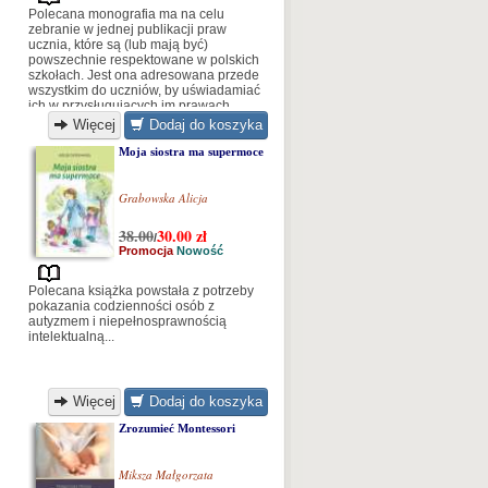
Polecana monografia ma na celu
zebranie w jednej publikacji praw
ucznia, które są (lub mają być)
powszechnie respektowane w polskich
szkołach. Jest ona adresowana przede
wszystkim do uczniów, by uświadamiać
ich w przysługujących im prawach.
Więcej
Dodaj do koszyka
Moja siostra ma supermoce
Grabowska Alicja
38.00
30.00
zł
/
Promocja
Nowość
Polecana książka powstała z potrzeby
pokazania codzienności osób z
autyzmem i niepełnosprawnością
intelektualną...
Więcej
Dodaj do koszyka
Zrozumieć Montessori
Miksza Małgorzata