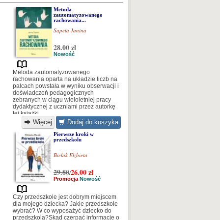
Metoda
zautomatyzowanego
rachowania...
Sapeta Janina
28.00 zł
Nowość
Metoda zautomatyzowanego
rachowania oparta na układzie liczb na
palcach powstała w wyniku obserwacji i
doświadczeń pedagogicznych
zebranych w ciągu wieloletniej pracy
dydaktycznej z uczniami przez autorkę
tej książki.
Więcej
Dodaj do koszyka
Pierwsze kroki w
przedszkolu
Bielak Elżbieta
29.80
26.00
zł
/
Promocja
Nowość
Czy przedszkole jest dobrym miejscem
dla mojego dziecka? Jakie przedszkole
wybrać? W co wyposażyć dziecko do
przedszkola?Skąd czerpać informacje o