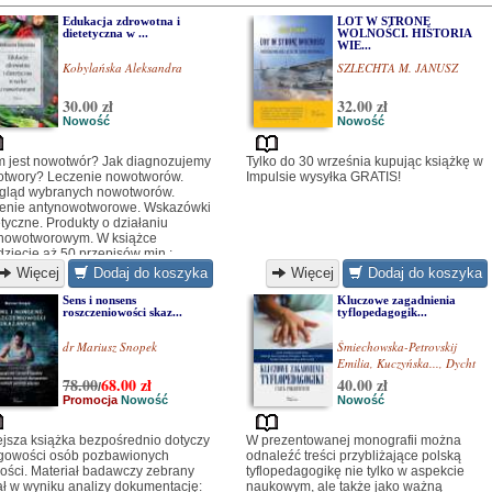
Edukacja zdrowotna i
LOT W STRONĘ
dietetyczna w ...
WOLNOŚCI. HISTORIA
WIE...
Kobylańska Aleksandra
SZLECHTA M. JANUSZ
30.00 zł
32.00 zł
Nowość
Nowość
 jest nowotwór? Jak diagnozujemy
Tylko do 30 września kupując książkę w
twory? Leczenie nowotworów.
Impulsie wysyłka GRATIS!
gląd wybranych nowotworów.
enie antynowotworowe. Wskazówki
etyczne. Produkty o działaniu
nowotworowym. W książce
dziecie aż 50 przepisów min.:
tka owocowa, omlet owsiany z
Więcej
Dodaj do koszyka
Więcej
Dodaj do koszyka
winą, kanapki z pastą jajeczną,
złyki drobiowe z ryżem, oraz wiele
Sens i nonsens
Kluczowe zagadnienia
roszczeniowości skaz...
tyflopedagogik...
ej.
dr Mariusz Snopek
Śmiechowska-Petrovskij
Emilia
,
Kuczyńska...
,
Dycht
Marz...
78.00
68.00
zł
40.00 zł
/
Promocja
Nowość
Nowość
ejsza książka bezpośrednio dotyczy
W prezentowanej monografii można
gowości osób pozbawionych
odnaleźć treści przybliżające polską
ości. Materiał badawczy zebrany
tyflopedagogikę nie tylko w aspekcie
ał w wyniku analizy dokumentację:
naukowym, ale także jako ważną