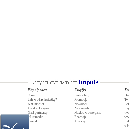
rzowi przez wypromowanych przez
o doktorów.
Współpraca
Książki
Ks
O nas
Bestsellery
Do
Jak wydać książkę?
Promocje
Tw
Aktualności
Nowości
Po
Katalog książek
Zapowiedzi
Re
Nasi partnerzy
Nakład wyczerpany
ww
Multimedia
Recenzje
ww
Kontakt
Autorzy
Rek
e-b