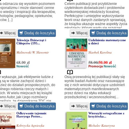
a odznacza się wysokim poziomem
Celem publikacji jest przybliżenie
esjonalizmu i może stanowić cenne
czytelnikom doświadczeń i problemów
ło wiedzy i inspiracji dla terapeutów,
wielkomiejskiej młodzieży licealnej.
hologów, pedagogów, opiekunów,
Perfekcyjne i umiejętne wykorzystanie
ców. [...]
teorii oraz danych zastanych sprawiają,
że książka ukazuje ważne aspekty życia
młodzieży, którym warto się przyjrzeć,
aby zidentyfikować występujące
Więcej
Dodaj do koszyka
Więcej
Dodaj do koszyka
napięcia i trudności...
Telewizja Dziewcząt i
Uzdolnienia matematyczne
Chłopców (195...
u dzieci
Malinowski W. Sławomir
Skarbek Karolina
68.00 zł
58.00
50.00
zł
/
Nowość
Promocja
Nowość
r wykazuje, jak efektywnie ludzie z
Osią przewodnią tej publikacji stały się
ą są w stanie zachęcić dzieci i
wyniki badań Autorki oraz nasuwające
zież do działań prospołecznych, do
się z nich wnioski dotyczące uzdolnień
lnego robienia rzeczy małych i
matematycznych manifestowanych
kich. W wielu miejscach tej książki
przez dzieci na styku edukacji
wno Autor, jak i jego rozmówcy
przedszkolnej i wczesnoszkolnej...
reślają, że dziennikarze TDC nie
li do dzieci, lecz rozmawiali z
Więcej
Dodaj do koszyka
Więcej
Dodaj do koszyka
i... [...]
Odkrywanie tajemnic
Wierszyki ortograficzne z
Harryego Potter...
krzyżówka...
Kobrzycka Agnieszka
Michalec Katarzyna