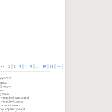
aktywizm i krytyczny namysł nad formą
życia, w jakiej przyszło nam bytować.
<<
1
2
3
4
5
…
20
21
>>
ięgarnia
stawa
ój koszyk
moc
gulamin
w.impulsoficyna.com.pl
w.impulsoficyna.eu
lamacje i zwroty
ook.impulsoficyna.pl