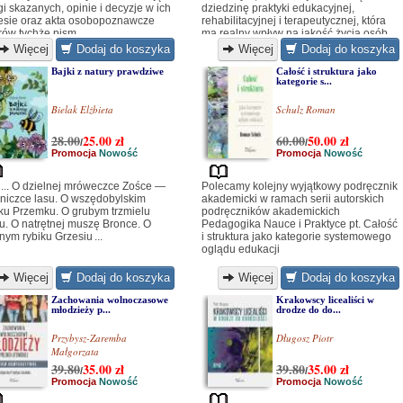
gi skazanych, opinie i decyzje w ich
dziedzinę praktyki edukacyjnej,
esie oraz akta osobopoznawcze
rehabilitacyjnej i terapeutycznej, która
rów tychże pism...
ma realny wpływ na jakość życia osób
niewidomych i słabowidzących w
Więcej
Dodaj do koszyka
Więcej
Dodaj do koszyka
różnym wieku i ich rodzin...
Bajki z natury prawdziwe
Całość i struktura jako
kategorie s...
Bielak Elżbieta
Schulz Roman
28.00
25.00
zł
60.00
50.00
zł
/
/
Promocja
Nowość
Promocja
Nowość
i... O dzielnej mróweczce Zośce —
Polecamy kolejny wyjątkowy podręcznik
żniczce lasu. O wszędobylskim
akademicki w ramach serii autorskich
ku Przemku. O grubym trzmielu
podręczników akademickich
u. O natrętnej muszę Bronce. O
Pedagogika Nauce i Praktyce pt. Całość
nym rybiku Grzesiu ...
i struktura jako kategorie systemowego
oglądu edukacji
Więcej
Dodaj do koszyka
Więcej
Dodaj do koszyka
Zachowania wolnoczasowe
Krakowscy licealiści w
młodzieży p...
drodze do do...
Przybysz-Zaremba
Długosz Piotr
Małgorzata
39.80
35.00
zł
39.80
35.00
zł
/
/
Promocja
Nowość
Promocja
Nowość