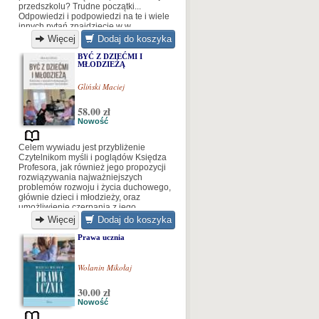
przedszkolu? Trudne początki...
Odpowiedzi i podpowiedzi na te i wiele
innych pytań znajdziecie w w
wyjątkowej publikacji Elżbiety Bielak
Więcej
Dodaj do koszyka
BYĆ Z DZIEĆMI I
MŁODZIEŻĄ
Gliński Maciej
58.00 zł
Nowość
Celem wywiadu jest przybliżenie
Czytelnikom myśli i poglądów Księdza
Profesora, jak również jego propozycji
rozwiązywania najważniejszych
problemów rozwoju i życia duchowego,
głównie dzieci i młodzieży, oraz
umożliwienie czerpania z jego
doświadczeń i olbrzymiego dorobku.
Więcej
Dodaj do koszyka
Dla rodziców, nauczycieli i
wychowawców może to stanowić
Prawa ucznia
zachętę i inspirację do dialogu z
młodymi oraz pogłębiania swej wiary.
Wolanin Mikołaj
30.00 zł
Nowość