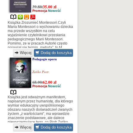
39.80
35.00
zł
/
Promocja
Nowość
Książka Zrozumieć Montessori.Czyli
Maria Montessori o wychowaniu dziecka
ma przede wszystkim na celu
wyjaśnienie czytelnikowi przesłania
pedagogicznego Marii Montessori.
Pomimo, ze w pracach Autorki często
pojawiał się termin „metoda”, to M.
Montessori zawsze w końcowym...
Więcej
Dodaj do koszyka
Pedagogie oporu
Zańko Piotr
68.00
62.00
zł
/
Promocja
Nowość
Książka jest odważnym manifestem,
napisanym przez humanistę, dla którego
wymiar edukacyjny uwspólnionego
obszaru naszych doświadczeń zwanych
życiem „z wartościami”, ma wprawdzie
znaczenie podstawowe, ale dalece
niewyczerpujące tego, co Piotr Zańko
nazywa formami żywej edukacji, dla
Więcej
Dodaj do koszyka
których raison d’être jest społeczny