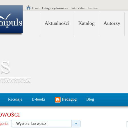
O nas
Usługi wydawnicze
Foto/Video
Kontakt
Aktualności
Katalog
Autorzy
Recenzje
E-booki
Pedagog
Blog
OWOŚCI
gorie: