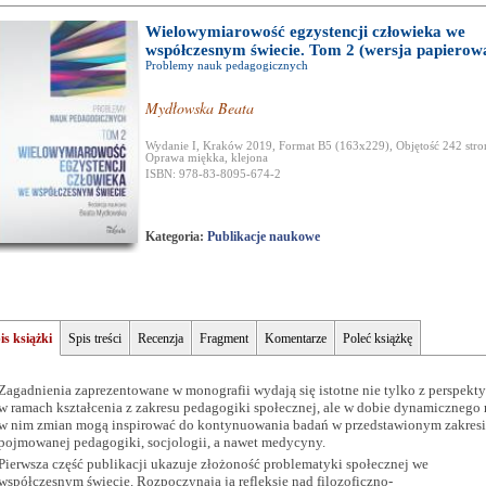
Wielowymiarowość egzystencji człowieka we
współczesnym świecie. Tom 2 (wersja papierow
Problemy nauk pedagogicznych
Mydłowska Beata
Wydanie I, Kraków 2019, Format B5 (163x229), Objętość 242 stro
Oprawa miękka, klejona
ISBN: 978-83-8095-674-2
Kategoria:
Publikacje naukowe
is książki
Spis treści
Recenzja
Fragment
Komentarze
Poleć książkę
Zagadnienia zaprezentowane w monografii wydają się istotne nie tylko z perspekt
w ramach kształcenia z zakresu pedagogiki społecznej, ale w dobie dynamicznego
w nim zmian mogą inspirować do kontynuowania badań w przedstawionym zakresi
pojmowanej pedagogiki, socjologii, a nawet medycyny.
Pierwsza część publikacji ukazuje złożoność problematyki społecznej we
współczesnym świecie. Rozpoczynają ją refleksje nad filozoficzno-