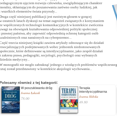
pedagogicznym ujęciem rozwoju człowieka, uwzględniającym charakter
moralny, skłaniającym do poszanowania zarówno osoby ludzkiej, jak
i wszelkich elementów świata przyrody...
Druga część niniejszej publikacji jest swoistym głosem w gorącej
w ostatnich latach dyskusji na temat zagrożeń związanych z korzystaniem
ze współczesnych technologii komunikacyjnych w kontekście zwrócenia
uwagi na obowiązek kształtowania odpowiedniej polityki społecznej
i prawnej państwa, aby zapewnić odpowiednią ochronę kategorii osób
uzależnionych oraz narażonych na cyberprzemoc...
Część trzecia niniejszej książki zawiera artykuły odnoszące się do działań
resocjalizujących podejmowanych wobec jednostek niedostosowanych
społecznie, które definiowane są interdyscyplinarnie, jako zespół działań
z zakresu prawa, pedagogiki, socjologii, psychologii oraz wybranych
dziedzin medycyny...
W monografii nie mogło zabraknąć jednego z wiodących problemów współczesnego
tutaj został przedstawiony w kontekście aksjologii wychowania...
Polecamy również z tej kategorii:
W poszukiwaniu dróg
Terapia
interdyscyplinarna
Joanna Łukasik
Joanna Skibska
78.00
49.80