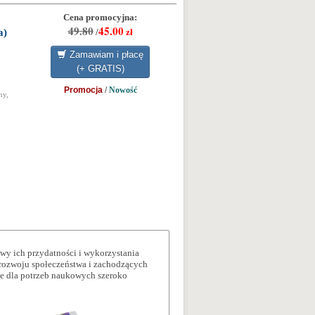
Cena promocyjna:
49.80
45.00
a)
/
zł
Zamawiam i płacę
(+ GRATIS)
Promocja
/
Nowość
ny,
ywy ich przydatności i wykorzystania
 rozwoju społeczeństwa i zachodzących
e dla potrzeb naukowych szeroko