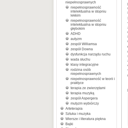
niepełnosprawnych
niepełnosprawność
intelektualna w stopniu
lekkim
niepełnosprawność
intelektualna w stopniu
głębokim
ADHD
autyzm
zespół Williamsa
zespół Downa
dysfunkcja narządu ruchu
wada słuchu
klasy integracyjne
rodzina osób
niepełnosprawnych
niepełnosprawność w teorii i
praktyce
terapia ze zwierzętami
terapia muzyką
zespół Aspergera
mutyzm wybiórczy
Arteterapia
Sztuka i muzyka
Wiersze i literatura piękna
Bajki