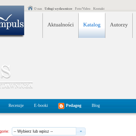
O nas
Usługi wydawnicze
Foto/Video
Kontakt
Aktualności
Katalog
Autorzy
Recenzje
E-booki
Pedagog
Blog
gorie: