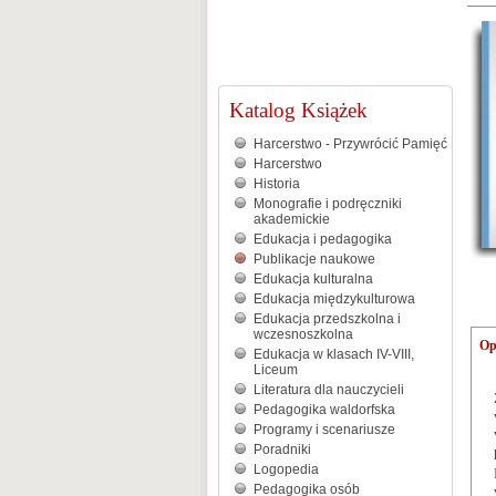
Katalog Książek
Harcerstwo - Przywrócić Pamięć
Harcerstwo
Historia
Monografie i podręczniki
akademickie
Edukacja i pedagogika
Publikacje naukowe
Edukacja kulturalna
Edukacja międzykulturowa
Edukacja przedszkolna i
wczesnoszkolna
Op
Edukacja w klasach IV-VIII,
Liceum
Literatura dla nauczycieli
Pedagogika waldorfska
Programy i scenariusze
Poradniki
Logopedia
Pedagogika osób