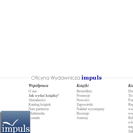
Współpraca
Książki
Ks
O nas
Bestsellery
Do
Jak wydać książkę?
Promocje
Tw
Aktualności
Nowości
Po
Katalog książek
Zapowiedzi
Re
Nasi partnerzy
Nakład wyczerpany
ww
Multimedia
Recenzje
ww
Kontakt
Autorzy
Rek
e-b
imp
Zal