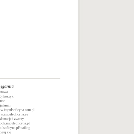
ięgarnia
stawa
ój koszyk
moc
gulamin
w.impulsoficyna.com.pl
w.impulsoficyna.eu
lamacje i zwroty
ook.impulsoficyna.pl
ulsoficyna.pl/mailing
oguj się