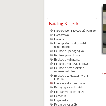
Katalog Książek
Harcerstwo - Przywrócić Pamięć
Harcerstwo
Historia
Monografie i podręczniki
akademickie
Edukacja i pedagogika
Publikacje naukowe
Edukacja kulturalna
Edukacja międzykulturowa
Edukacja przedszkolna i
wczesnoszkolna
Op
Edukacja w klasach IV-VIII,
Liceum
Literatura dla nauczycieli
Pedagogika waldorfska
Programy i scenariusze
Poradniki
Logopedia
Pedagogika osób