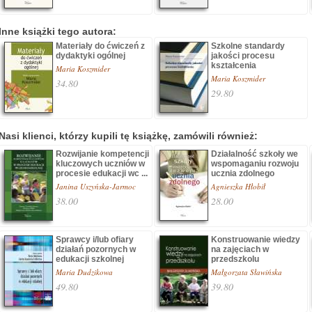
Inne książki tego autora:
Materiały do ćwiczeń z
Szkolne standardy
dydaktyki ogólnej
jakości procesu
kształcenia
Maria Koszmider
Maria Koszmider
34.80
29.80
Nasi klienci, którzy kupili tę książkę, zamówili również:
Rozwijanie kompetencji
Działalność szkoły we
kluczowych uczniów w
wspomaganiu rozwoju
procesie edukacji wc ...
ucznia zdolnego
Janina Uszyńska-Jarmoc
Agnieszka Hłobił
38.00
28.00
Sprawcy i/lub ofiary
Konstruowanie wiedzy
działań pozornych w
na zajęciach w
edukacji szkolnej
przedszkolu
Maria Dudzikowa
Małgorzata Sławińska
49.80
39.80