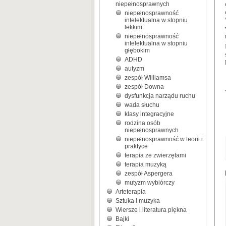
niepełnosprawnych
niepełnosprawność
intelektualna w stopniu
lekkim
niepełnosprawność
intelektualna w stopniu
głębokim
ADHD
autyzm
zespół Williamsa
zespół Downa
dysfunkcja narządu ruchu
wada słuchu
klasy integracyjne
rodzina osób
niepełnosprawnych
niepełnosprawność w teorii i
praktyce
terapia ze zwierzętami
terapia muzyką
zespół Aspergera
mutyzm wybiórczy
Arteterapia
Sztuka i muzyka
Wiersze i literatura piękna
Bajki