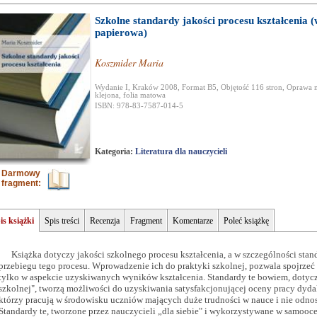
Szkolne standardy jakości procesu kształcenia (
papierowa)
Koszmider Maria
Wydanie I, Kraków 2008, Format B5, Objętość 116 stron, Oprawa 
klejona, folia matowa
ISBN: 978-83-7587-014-5
Kategoria:
Literatura dla nauczycieli
Darmowy
fragment:
is książki
Spis treści
Recenzja
Fragment
Komentarze
Poleć książkę
Książka dotyczy jakości szkolnego procesu kształcenia, a w szczególności sta
przebiegu tego procesu. Wprowadzenie ich do praktyki szkolnej, pozwala spojrzeć
tylko w aspekcie uzyskiwanych wyników kształcenia. Standardy te bowiem, dotyczą
szkolnej", tworzą możliwości do uzyskiwania satysfakcjonującej oceny pracy dyda
którzy pracują w środowisku uczniów mających duże trudności w nauce i nie odno
Standardy te, tworzone przez nauczycieli „dla siebie" i wykorzystywane w samoocen