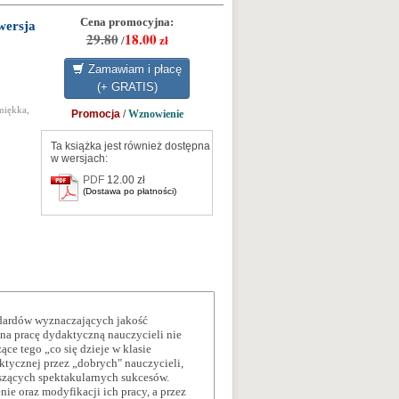
Cena promocyjna:
wersja
29.80
18.00
/
zł
Zamawiam i płacę
(+ GRATIS)
miękka,
Promocja
/
Wznowienie
Ta książka jest również dostępna
w wersjach:
PDF
12.00 zł
(Dostawa po płatności)
ndardów wyznaczających jakość
 na pracę dydaktyczną nauczycieli nie
ce tego „co się dzieje w klasie
ktycznej przez „dobrych" nauczycieli,
szących spektakularnych sukcesów.
ie oraz modyfikacji ich pracy, a przez