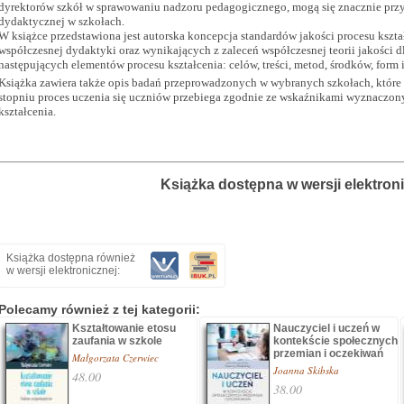
dyrektorów szkół w sprawowaniu nadzoru pedagogicznego, mogą się znacznie przy
dydaktycznej w szkołach.
W książce przedstawiona jest autorska koncepcja standardów jakości procesu ksz
współczesnej dydaktyki oraz wynikających z zaleceń współczesnej teorii jakości dl
następujących elementów procesu kształcenia: celów, treści, metod, środków, form i
Książka zawiera także opis badań przeprowadzonych w wybranych szkołach, któr
stopniu proces uczenia się uczniów przebiega zgodnie ze wskaźnikami wyznaczon
kształcenia.
Książka dostępna w wersji elektron
Książka dostępna również
w wersji elektronicznej:
Polecamy również z tej kategorii:
Kształtowanie etosu
Nauczyciel i uczeń w
zaufania w szkole
kontekście społecznych
przemian i oczekiwań
Małgorzata Czerwiec
Joanna Skibska
48.00
38.00