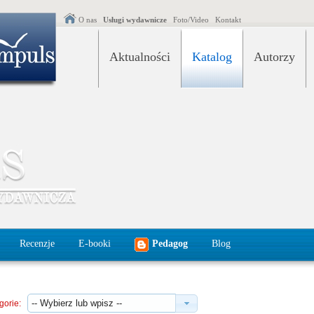
O nas
Usługi wydawnicze
Foto/Video
Kontakt
Aktualności
Katalog
Autorzy
Recenzje
E-booki
Pedagog
Blog
gorie: