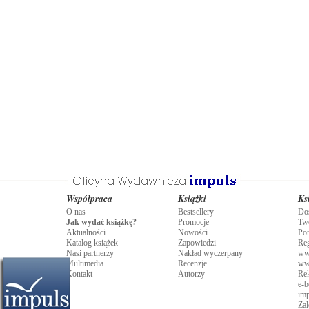
Współpraca
Książki
Ks
O nas
Bestsellery
Do
Jak wydać książkę?
Promocje
Tw
Aktualności
Nowości
Po
Katalog książek
Zapowiedzi
Re
Nasi partnerzy
Nakład wyczerpany
ww
Multimedia
Recenzje
ww
Kontakt
Autorzy
Rek
e-b
imp
Zal