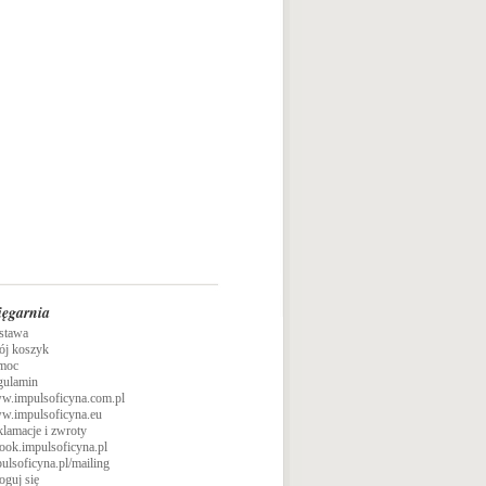
ięgarnia
stawa
ój koszyk
moc
gulamin
w.impulsoficyna.com.pl
w.impulsoficyna.eu
lamacje i zwroty
ook.impulsoficyna.pl
ulsoficyna.pl/mailing
oguj się