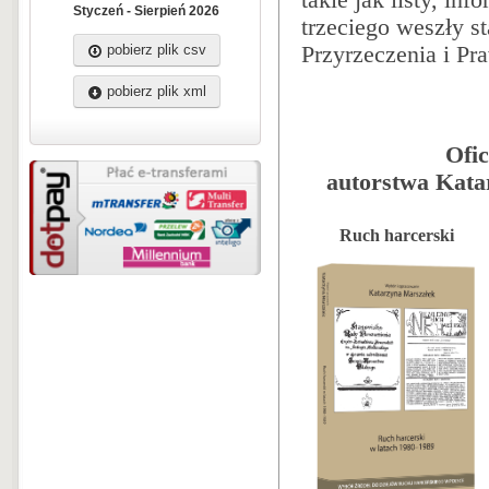
takie jak listy, in
Styczeń - Sierpień 2026
trzeciego weszły s
pobierz plik csv
Przyrzeczenia i Pr
pobierz plik xml
Ofi
autorstwa Kata
Ruch harcerski