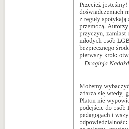
Przecież jesteśmy!
doświadczeniach m
z reguły spotykają
przemocą. Autorzy
przyczyn, zamiast 
młodych osób LGB
bezpiecznego środo
pierwszy krok: ot
Draginja Nadażdi
Możemy wybaczyć d
zdarza się wtedy, g
Platon nie wypowie
podejście do osób
pedagogach i wszy
odpowiedzialność: 