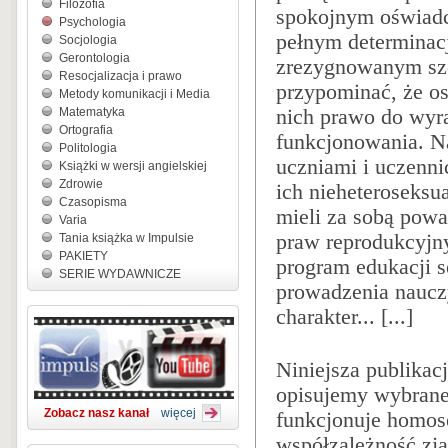
Filozofia
spokojnym oświadc
Psychologia
pełnym determinac
Socjologia
Gerontologia
zrezygnowanym sze
Resocjalizacja i prawo
przypominać, że o
Metody komunikacji i Media
nich prawo do wyra
Matematyka
Ortografia
funkcjonowania. N
Politologia
uczniami i uczennic
Książki w wersji angielskiej
Zdrowie
ich nieheteroseksu
Czasopisma
mieli za sobą powa
Varia
praw reprodukcyjny
Tania książka w Impulsie
PAKIETY
program edukacji s
SERIE WYDAWNICZE
prowadzenia nauczy
charakter... [...]
Niniejsza publikac
opisujemy wybrane
Zobacz nasz kanał
więcej
funkcjonuje homos
współzależność zj