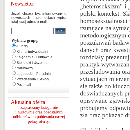
Newsletter
„heteroseksizm” i 
polski kontekst. S
Jeżeli chcesz być informowany o
nowościach i promocjach wpisz
homoseksualności w
tutaj swój adres e-mail
rzutujące na sytua
metodologicznym od
Wybierz grupę:
poszukiwań badawczy
Autorzy
danych oraz kwesti
Klienci indywidualni
rozdziały prezentu
Księgarnie i Hurtownie
Biblioteki i Uczelnie
praktyk wytwarzani
Naukowcy
prześladowania ora
Logopedzi - Poradnie
sytuacjach mierzen
Przedszkola i Szkoły
się także do klucz
Pozostali
doświadczanych prz
opisywane zjawiska
Aktualna oferta
próbujemy odpowied
Zapraszamy księgarnie
i hurtownie oraz pozostałych
zła oraz pokazać dr
odbiorców do pobierania naszej
pełnej oferty: