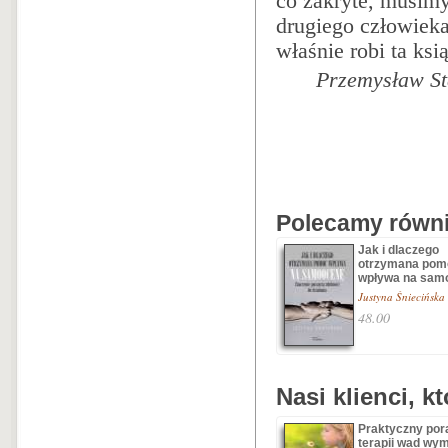
co zakryte, musimy 
drugiego człowieka
właśnie robi ta ksi
Przemysław St
Polecamy równie
Jak i dlaczego
otrzymana pom
wpływa na sam
Justyna Śniecińska
48.00
Nasi klienci, k
Praktyczny por
terapii wad wy