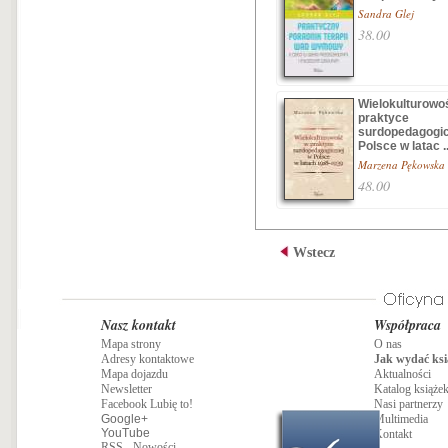
Sandra Glej
38.00
Wielokulturowo
praktyce
surdopedagogic
Polsce w latac ..
Marzena Pękowska
48.00
Wstecz
Nasz kontakt
Współpraca
Mapa strony
O nas
Adresy kontaktowe
Jak wydać ksi
Mapa dojazdu
Aktualności
Newsletter
Katalog książe
Facebook Lubię to!
Nasi partnerzy
Google+
Multimedia
YouTube
Kontakt
RSS - Nowości