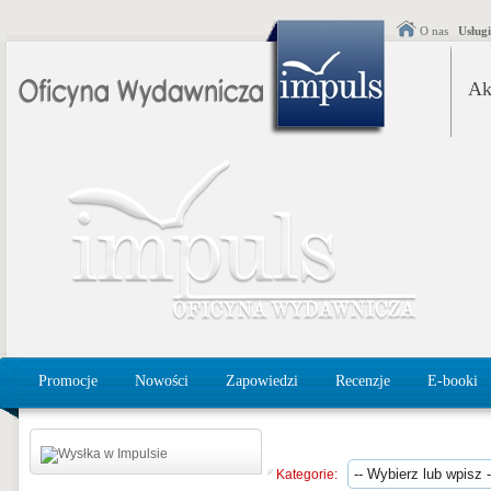
O nas
Usług
Ak
Promocje
Nowości
Zapowiedzi
Recenzje
E-booki
Kategorie: