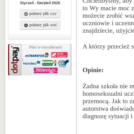
Chcielibyśmy, aby 
Styczeń - Sierpień 2026
to Wy macie moc zm
pobierz plik csv
możecie zrobić wsz
uczniowie i uczenni
pobierz plik xml
znajdziecie, użyjci
A którzy przecież s
Opinie:
Żadna szkoła nie 
homoseksualni uczn
przemocą. Jak to z
autorstwa doświad
diagnozę sytuacji 