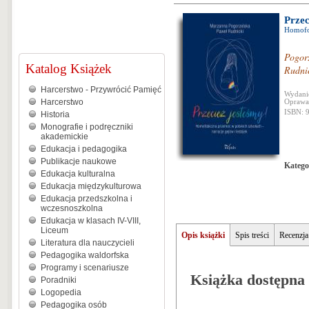
Przec
Homofob
Pogor
Katalog Książek
Rudni
Harcerstwo - Przywrócić Pamięć
Wydanie
Harcerstwo
Oprawa 
ISBN: 
Historia
Monografie i podręczniki
akademickie
Edukacja i pedagogika
Publikacje naukowe
Katego
Edukacja kulturalna
Edukacja międzykulturowa
Edukacja przedszkolna i
wczesnoszkolna
Edukacja w klasach IV-VIII,
Liceum
Opis książki
Spis treści
Recenzja
Literatura dla nauczycieli
Pedagogika waldorfska
Programy i scenariusze
Książka dostępna 
Poradniki
Logopedia
Pedagogika osób