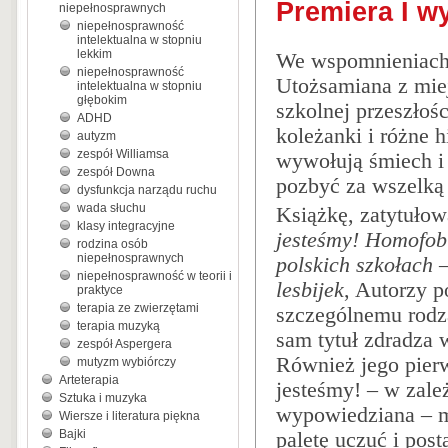
Premiera I w
niepełnosprawnych
niepełnosprawność
intelektualna w stopniu
lekkim
We wspomnieniach k
niepełnosprawność
Utożsamiana z mie
intelektualna w stopniu
głębokim
szkolnej przeszłośc
ADHD
koleżanki i różne 
autyzm
zespół Williamsa
wywołują śmiech i 
zespół Downa
pozbyć za wszelk
dysfunkcja narządu ruchu
wada słuchu
Książkę, zatytuło
klasy integracyjne
jesteśmy! Homofob
rodzina osób
niepełnosprawnych
polskich szkołach 
niepełnosprawność w teorii i
lesbijek
, Autorzy p
praktyce
terapia ze zwierzętami
szczególnemu rodz
terapia muzyką
sam tytuł zdradza w
zespół Aspergera
Również jego pierw
mutyzm wybiórczy
Arteterapia
jesteśmy! – w zależ
Sztuka i muzyka
wypowiedziana – m
Wiersze i literatura piękna
Bajki
paletę uczuć i pos