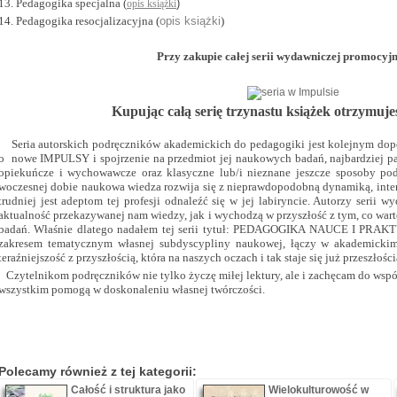
13. Pedagogika specjalna
(
)
opis książki
14.
Pedagogika resocjalizacyjna (
opis książki
)
Przy zakupie całej serii wydawniczej promocyjn
Kupując całą serię trzynastu książek otrzymuj
Seria autorskich podręczników akade­mickich do pedagogiki jest kolejnym do­pe
o nowe IMPULSY i spojrzenie na przed­miot jej naukowych badań, najbardziej pa
opiekuńcze i wychowawcze oraz klasyczne lub/i nieznane jeszcze sposoby po
woczesnej dobie naukowa wiedza rozwi­ja się z nieprawdopodobną dynamiką, intens
trudniej jest adeptom tej profesji odnaleźć się w jej labiryncie. Autorzy serii 
aktualność przekazywanej nam wiedzy, jak i wychodzą w przyszłość z tym, co warte 
badań. Właśnie dlatego nadałem tej serii tytuł: PEDAGOGIKA NAUCE I PRAKTY
zakresem tematycz­nym własnej subdyscypliny naukowej, łączy w akademickim
teraźniejszość z przyszłością, która na naszych oczach i tak staje się już przeszłości
Czytelnikom podręczników nie tylko ży­czę miłej lektury, ale i zachęcam do wspól­
wszystkim pomogą w doskonaleniu włas­nej twórczości.
Polecamy również z tej kategorii:
Całość i struktura jako
Wielokulturowość w