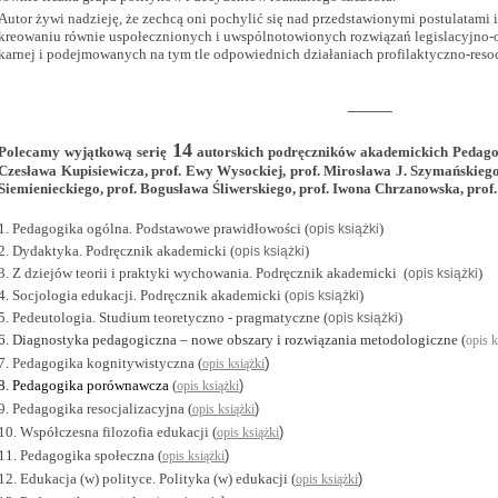
Autor żywi nadzieję, że zechcą oni pochylić się nad przedstawionymi postulatami 
kreowaniu równie uspołecznionych i uwspólnotowionych rozwiązań legislacyjno-o
karnej i podejmowanych na tym tle odpowiednich działaniach profilaktyczno-reso
_____
14
Polecamy wyjątkową serię
autorskich podręczników akademickich Pedagog
Czesława Kupisiewicza, prof. Ewy Wysockiej, prof. Mirosława J. Szymańskiego
Siemienieckiego, prof. Bogusława Śliwerskiego, prof. Iwona Chrzanowska, prof
1. Pedagogika ogólna. Podstawowe prawidłowości
(
)
opis książki
2. Dydaktyka. Podręcznik akademicki
(
)
opis książki
3. Z dziejów teorii i praktyki wychowania. Podręcznik akademicki (
)
opis książki
4. Socjologia edukacji.
Podręcznik akademicki
(
)
opis książki
5. Pedeutologia.
Studium teoretyczno - pragmatyczne
(
)
opis książki
6. Diagnostyka pedagogiczna – nowe obszary i rozwiązania metodologiczne
(
opis k
)
7. Pedagogika kognitywistyczna
(
opis książki
8. Pedagogika
porównawcza
(
)
opis książki
9. Pedagogika
resocjalizacyjna
(
)
opis książki
10. Współczesna filozofia edukacji
(
)
opis książki
11. Pedagogika społeczna
(
)
opis książki
12. Edukacja (w) polityce. Polityka (w) edukacji
(
)
opis książki