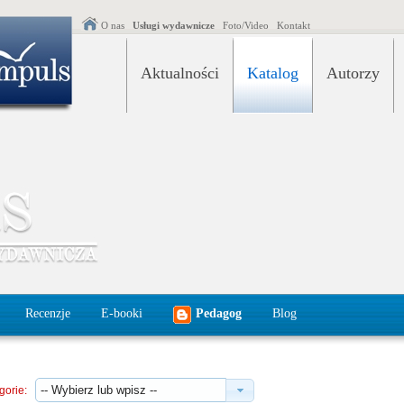
O nas
Usługi wydawnicze
Foto/Video
Kontakt
Aktualności
Katalog
Autorzy
Recenzje
E-booki
Pedagog
Blog
gorie: