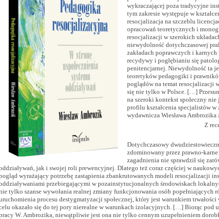
wykraczającej poza tradycyjne in
tym zakresie występuje w kształce
resocjalizacja na szczeblu licencj
opracowań teoretycznych i monogr
resocjalizacji w szerokich układa
niewydolność dotychczasowej prak
zakładach poprawczych i karnych 
recydywy i pogłębianiu się patolo
penitencjarnej. Niewydolność ta 
teoretyków pedagogiki i prawnikó
poglądów na temat resocjalizacji
się nie tylko w Polsce. […] Przes
na szeroki kontekst społeczny nie
profilu kształcenia specjalistów w 
wydawnicza Wiesława Ambrozika z
Z rec
Dotychczasowy dwudziestowieczny 
zdominowany przez prawno-karne i
zagadnienia nie sprawdził się za
oddziaływań, jak i swojej roli prewencyjnej. Dlatego też coraz częściej w naukow
pogląd wyrażający potrzebę zastąpienia zbankrutowanych modeli resocjalizacji i
oddziaływaniami przebiegającymi w pozainstytucjonalnych środowiskach lokalnych
nie tylko szanse wywołania realnej zmiany funkcjonowania osób popełniających ró
uruchomienia procesu destygmatyzacji społecznej, który jest warunkiem trwałości
celu okazało się do tej pory nierealne w warunkach izolacyjnych. […] Biorąc pod
pracy W. Ambrozika, niewątpliwie jest ona nie tylko cennym uzupełnieniem dorobk