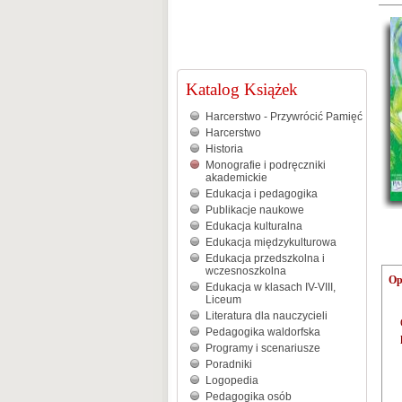
Katalog Książek
Harcerstwo - Przywrócić Pamięć
Harcerstwo
Historia
Monografie i podręczniki
akademickie
Edukacja i pedagogika
Publikacje naukowe
Edukacja kulturalna
Edukacja międzykulturowa
Edukacja przedszkolna i
wczesnoszkolna
Op
Edukacja w klasach IV-VIII,
Liceum
Literatura dla nauczycieli
Pedagogika waldorfska
Programy i scenariusze
Poradniki
Logopedia
Pedagogika osób