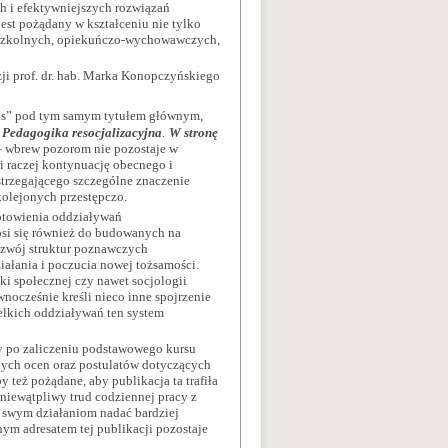
 i efektywniejszych rozwiązań
est pożądany w kształceniu nie tylko
 szkolnych, opiekuńczo-wychowawczych,
zji prof. dr. hab. Marka Konopczyńskiego
mpuls” pod tym samym tytułem głównym,
.
Pedagogika resocjalizacyjna
.
W stronę
 – wbrew pozorom nie pozostaje w
i raczej kontynuację obecnego i
strzegającego szczególne znaczenie
olejonych przestępczo.
notowienia oddziaływań
si się również do budowanych na
ozwój struktur poznawczych
ałania i poczucia nowej tożsamości.
ki społecznej czy nawet socjologii
nocześnie kreśli nieco inne spojrzenie
zelkich oddziaływań ten system
zy po zaliczeniu podstawowego kursu
lnych ocen oraz postulatów dotyczących
 też pożądane, aby publikacja ta trafiła
c niewątpliwy trud codziennej pracy z
ę swym działaniom nadać bardziej
nym adresatem tej publikacji pozostaje