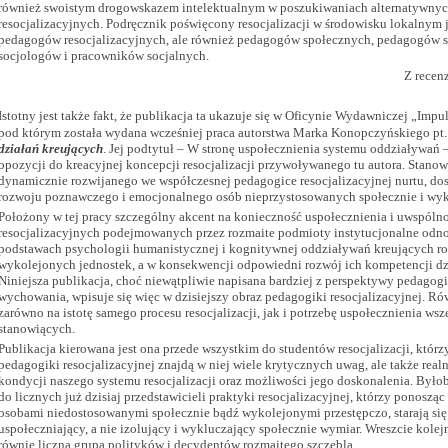
również swoistym drogowskazem intelektualnym w poszukiwaniach alternatywnych
resocjalizacyjnych. Podręcznik poświęcony resocjalizacji w środowisku lokalnym j
pedagogów resocjalizacyjnych, ale również pedagogów społecznych, pedagogów
socjologów i pracowników socjalnych.
Z recen
Istotny jest także fakt, że publikacja ta ukazuje się w Oficynie Wydawniczej „I
pod którym została wydana wcześniej praca autorstwa Marka Konopczyńskiego pt
działań kreujących
. Jej podtytuł – W stronę uspołecznienia systemu oddziaływań
opozycji do kreacyjnej koncepcji resocjalizacji przywoływanego tu autora. Stanow
dynamicznie rozwijanego we współczesnej pedagogice resocjalizacyjnej nurtu, do
rozwoju poznawczego i emocjonalnego osób nieprzystosowanych społecznie i wyk
Położony w tej pracy szczególny akcent na konieczność uspołecznienia i uwspól
resocjalizacyjnych podejmowanych przez rozmaite podmioty instytucjonalne odno
podstawach psychologii humanistycznej i kognitywnej oddziaływań kreujących r
wykolejonych jednostek, a w konsekwencji odpowiedni rozwój ich kompetencji dzi
Niniejsza publikacja, choć niewątpliwie napisana bardziej z perspektywy pedagogi
wychowania, wpisuje się więc w dzisiejszy obraz pedagogiki resocjalizacyjnej. Rów
zarówno na istotę samego procesu resocjalizacji, jak i potrzebę uspołecznienia ws
stanowiących.
Publikacja kierowana jest ona przede wszystkim do studentów resocjalizacji, któr
pedagogiki resocjalizacyjnej znajdą w niej wiele krytycznych uwag, ale także rea
kondycji naszego systemu resocjalizacji oraz możliwości jego doskonalenia. Byłoby
do licznych już dzisiaj przedstawicieli praktyki resocjalizacyjnej, którzy ponoszą
osobami niedostosowanymi społecznie bądź wykolejonymi przestępczo, starają si
uspołeczniający, a nie izolujący i wykluczający społecznie wymiar.
Wreszcie kolej
równie liczna grupa polityków i decydentów rozmaitego szczebla.