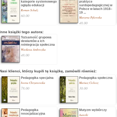
kategorie systemowego
praktyce
oglądu edukacji
surdopedagogicznej w
Polsce w latach 1918–
Roman Schulz
19 ...
60.00
Marzena Pękowska
48.00
Inne książki tego autora:
Tożsamość grupowa
dewiantów a ich
reintegracja społeczna
Wiesława Ambrozika
48.00
Nasi klienci, którzy kupili tę książkę, zamówili również:
Pedagogika specjalna
Pedagogika społeczna
Iwona Chrzanowska
Mariusz Cichosz
78.00
30.00
Pedagogika
Mutyzm wybiórczy
resocjalizacyjna
Autorki