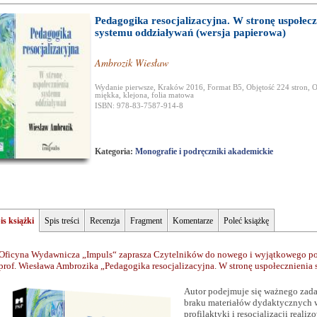
Pedagogika resocjalizacyjna. W stronę uspołecz
systemu oddziaływań (wersja papierowa)
Ambrozik Wiesław
Wydanie pierwsze, Kraków 2016, Format B5, Objętość 224 stron, 
miękka, klejona, folia matowa
ISBN: 978-83-7587-914-8
Kategoria:
Monografie i podręczniki akademickie
is książki
Spis treści
Recenzja
Fragment
Komentarze
Poleć książkę
Oficyna Wydawnicza „Impuls“ zaprasza Czytelników do nowego i wyjątkowego po
prof. Wiesława Ambrozika „Pedagogika resocjalizacyjna. W stronę uspołecznienia
Autor podejmuje się ważnego zad
braku materiałów dydaktycznych 
profilaktyki i resocjalizacji rea