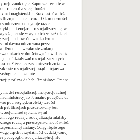
stytucje zamknięte. Zapotrzebowanie w
niu studentów specjalności
ackim i magisterskim. Brak jest również
aficznych na ten temat. O konieczności
ch społecznych decyduje rażąca
tyki penitencjarno-resocjalizacyjnej w
wyrażająca się w wysokich wskaźnikach
gizacji osobowości w toku izolacji
jest od dawna odczuwana przez
w. Tendencja w zakresie zmiany
 w warunkach wolnościowych uwidacznia
unięcie oddziaływań resocjalizacyjnych
 jest możliwe bez zasadniczych zmian w
zakresie resocjalizacji, stąd inicjatywa
asługuje na uznanie.
enzji prof. zw. dr. hab. Bronisława Urbana
model resocjalizacji instytucjonalnej
 administracyjno-formalne podejście do
równo pod względem efektywności
ych publikacjach prezentowany jest
nstytucjonalnej systemowymi
. Tego rodzaju resocjalizacja miałaby
żnego rodzaju przestępstwa, ale również
 wspomnianej zmiany. Osiągnięcie tego
 uwagę aspekt przydatności dydaktycznej
u pedagogiki resocjalizacyjnej, ale