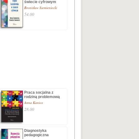
świecie cyfrowym
Bronisław Siemieniecki
54.00
Praca socjalna z
rodziną problemową
Anna Kanios
28.00
Diagnostyka
pedagogiczna