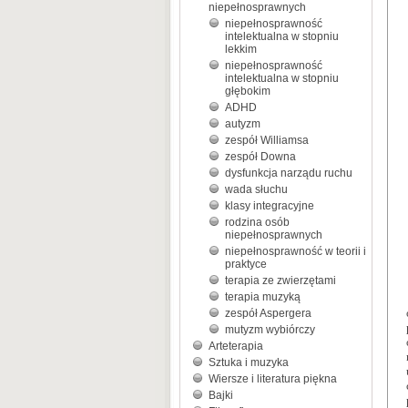
niepełnosprawnych
niepełnosprawność
intelektualna w stopniu
lekkim
niepełnosprawność
intelektualna w stopniu
głębokim
ADHD
autyzm
zespół Williamsa
zespół Downa
dysfunkcja narządu ruchu
wada słuchu
klasy integracyjne
rodzina osób
niepełnosprawnych
niepełnosprawność w teorii i
praktyce
terapia ze zwierzętami
terapia muzyką
zespół Aspergera
mutyzm wybiórczy
Arteterapia
Sztuka i muzyka
Wiersze i literatura piękna
Bajki