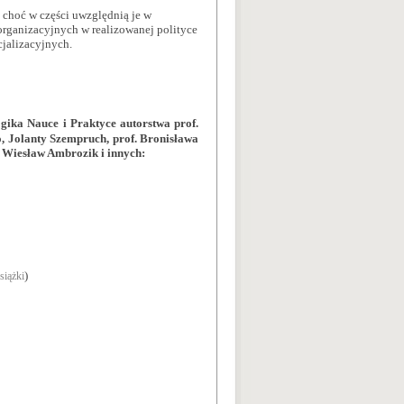
i choć w części uwzględnią je w
rganizacyjnych w realizowanej polityce
cjalizacyjnych.
ika Nauce i Praktyce autorstwa prof.
, Jolanty Szempruch, prof. Bronisława
. Wiesław Ambrozik i innych:
)
siążki