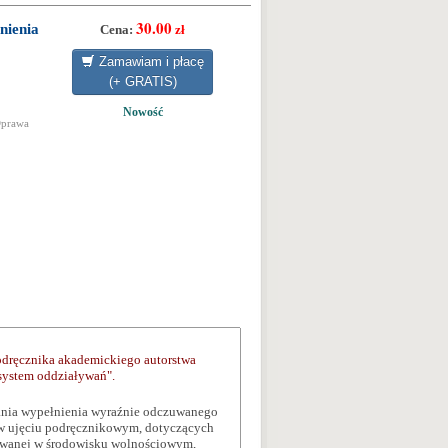
30.00
nienia
Cena:
zł
Zamawiam i płacę
(+ GRATIS)
Nowość
Oprawa
dręcznika akademickiego autorstwa
 system oddziaływań".
ania wypełnienia wyraźnie odczuwanego
w ujęciu podręcznikowym, dotyczących
lizowanej w środowisku wolnościowym,