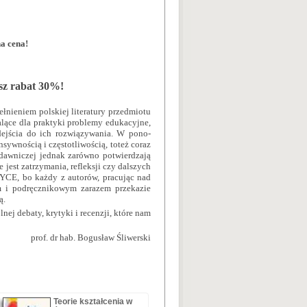
a cena!
esz rabat 30%!
łnieniem polskiej literatury przedmiotu
lące dla praktyki problemy eduka­cyjne,
dejścia do ich rozwiązywania. W pono-
ywnością i częstotliwością, toteż coraz
wydawniczej jednak zarówno potwier­dzają
jest zatrzymania, reflek­sji czy dalszych
CE, bo każdy z auto­rów, pracując nad
 i podręczniko­wym zarazem przekazie
ą.
nej debaty, krytyki i recenzji, które nam
prof. dr hab. Bogusław Śliwerski
Teorie kształcenia w