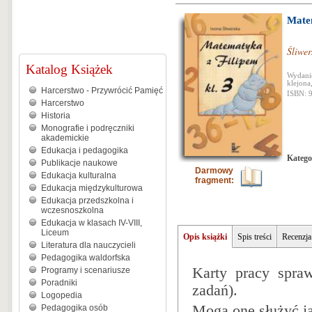
Mate
Śliwe
Katalog Książek
Wydanie
klejona
Harcerstwo - Przywrócić Pamięć
ISBN: 
Harcerstwo
Historia
Monografie i podręczniki
akademickie
Edukacja i pedagogika
Katego
Publikacje naukowe
Darmowy
Edukacja kulturalna
fragment:
Edukacja międzykulturowa
Edukacja przedszkolna i
wczesnoszkolna
Edukacja w klasach IV-VIII,
Liceum
Opis książki
Spis treści
Recenzja
Literatura dla nauczycieli
Pedagogika waldorfska
Karty pracy spraw
Programy i scenariusze
Poradniki
zadań).
Logopedia
Mogą one służyć j
Pedagogika osób