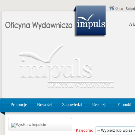
O nas
Usług
Ak
Promocje
Nowości
Zapowiedzi
Recenzje
E-booki
Kategorie: