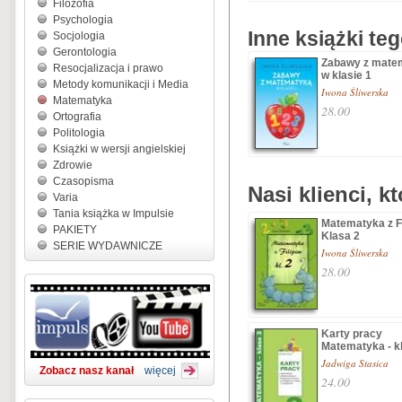
Filozofia
Psychologia
Inne książki te
Socjologia
Gerontologia
Zabawy z mate
Resocjalizacja i prawo
w klasie 1
Metody komunikacji i Media
Iwona Śliwerska
Matematyka
28.00
Ortografia
Politologia
Książki w wersji angielskiej
Zdrowie
Czasopisma
Nasi klienci, k
Varia
Tania książka w Impulsie
Matematyka z F
PAKIETY
Klasa 2
SERIE WYDAWNICZE
Iwona Śliwerska
28.00
Karty pracy
Matematyka - k
Jadwiga Stasica
Zobacz nasz kanał
więcej
24.00