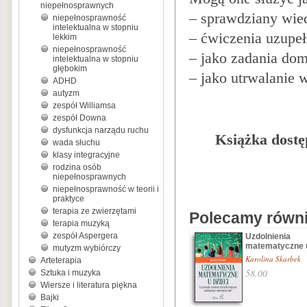
niepełnosprawnych
– sprawdziany wied
niepełnosprawność
intelektualna w stopniu
– ćwiczenia uzupeł
lekkim
niepełnosprawność
– jako zadania do
intelektualna w stopniu
głębokim
– jako utrwalanie 
ADHD
autyzm
zespół Williamsa
zespół Downa
dysfunkcja narządu ruchu
Książka dostęp
wada słuchu
klasy integracyjne
rodzina osób
niepełnosprawnych
niepełnosprawność w teorii i
praktyce
terapia ze zwierzętami
Polecamy równie
terapia muzyką
zespół Aspergera
Uzdolnienia
matematyczne u
mutyzm wybiórczy
Karolina Skarbek
Arteterapia
58.00
Sztuka i muzyka
Wiersze i literatura piękna
Bajki