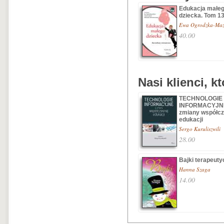
Edukacja małe
dziecka. Tom 1
Ewa Ogrodzka-Maz
40.00
Nasi klienci, k
TECHNOLOGIE
INFORMACYJN
zmiany współcz
edukacji
Sergo Kuruliszwili
28.00
Bajki terapeuty
Hanna Szaga
14.00