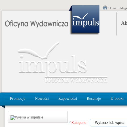
O nas
Usług
Ak
Promocje
Nowości
Zapowiedzi
Recenzje
E-booki
Kategorie: