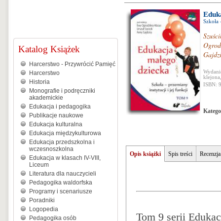
Eduka
Szkoła –
Szuści
Ogrod
Katalog Książek
Gajdz
Harcerstwo - Przywrócić Pamięć
Wydanie
Harcerstwo
klejona
Historia
ISBN: 
Monografie i podręczniki
akademickie
Edukacja i pedagogika
Katego
Publikacje naukowe
Edukacja kulturalna
Edukacja międzykulturowa
Edukacja przedszkolna i
wczesnoszkolna
Opis książki
Spis treści
Recenzja
Edukacja w klasach IV-VIII,
Liceum
Literatura dla nauczycieli
Pedagogika waldorfska
Programy i scenariusze
Poradniki
Logopedia
Tom 9 serii Edukac
Pedagogika osób