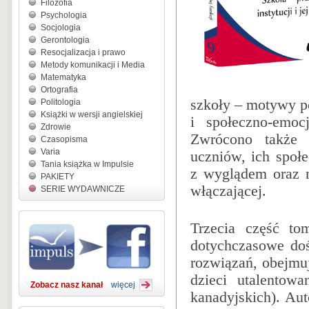
Filozofia
Psychologia
Socjologia
Gerontologia
Resocjalizacja i prawo
Metody komunikacji i Media
Matematyka
Ortografia
szkoły – motywy p
Politologia
Książki w wersji angielskiej
i społeczno-emoc
Zdrowie
Zwrócono także 
Czasopisma
Varia
uczniów, ich społ
Tania książka w Impulsie
z wyglądem oraz mo
PAKIETY
włączającej.
SERIE WYDAWNICZE
Trzecia część to
dotychczasowe doś
rozwiązań, obejmuj
dzieci utalentow
Zobacz nasz kanał
więcej
kanadyjskich). Au