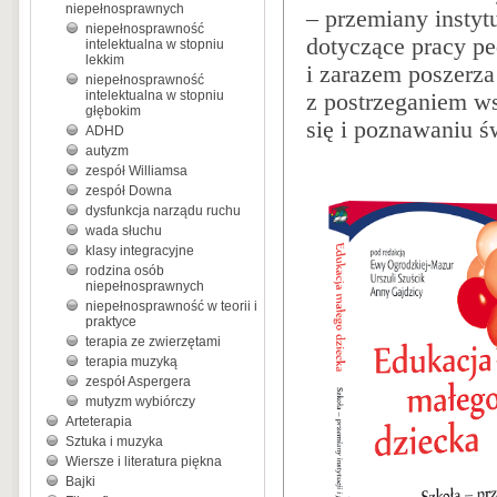
niepełnosprawnych
– przemiany instytu
niepełnosprawność
dotyczące pracy p
intelektualna w stopniu
lekkim
i zarazem poszerz
niepełnosprawność
intelektualna w stopniu
z postrzeganiem ws
głębokim
się i poznawaniu ś
ADHD
autyzm
zespół Williamsa
zespół Downa
dysfunkcja narządu ruchu
wada słuchu
klasy integracyjne
rodzina osób
niepełnosprawnych
niepełnosprawność w teorii i
praktyce
terapia ze zwierzętami
terapia muzyką
zespół Aspergera
mutyzm wybiórczy
Arteterapia
Sztuka i muzyka
Wiersze i literatura piękna
Bajki