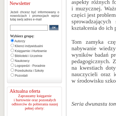
aspekty różnych f
Newsletter
i muzycznej. Waż
Jeżeli chcesz być informowany o
części jest proble
nowościach i promocjach wpisz
tutaj swój adres e-mail
sprowadzających 
kształcenia do ich 
Wybierz grupę:
Tom zamyka częś
Autorzy
Klienci indywidualni
nabywanie wiedzy
Księgarnie i Hurtownie
wyników badań pr
Biblioteki i Uczelnie
pedagogicznych. Z
Naukowcy
Logopedzi - Poradnie
na kwestiach dot
Przedszkola i Szkoły
nauczycieli oraz 
Pozostali
w środowisku szkoły
Aktualna oferta
Zapraszamy księgarnie
i hurtownie oraz pozostałych
Seria dwunastu to
odbiorców do pobierania naszej
pełnej oferty: