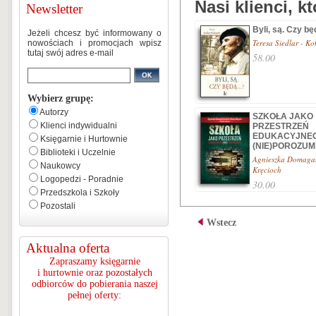
Nasi klienci, k
Newsletter
Byli, są. Czy bę
Jeżeli chcesz być informowany o
Teresa Siedlar - Ko
nowościach i promocjach wpisz
tutaj swój adres e-mail
58.00
Wybierz grupę:
Autorzy
SZKOŁA JAKO
Klienci indywidualni
PRZESTRZEŃ
EDUKACYJNE
Księgarnie i Hurtownie
(NIE)POROZUM
Biblioteki i Uczelnie
Agnieszka Domaga
Naukowcy
Kręcioch
Logopedzi - Poradnie
30.00
Przedszkola i Szkoły
Pozostali
Wstecz
Aktualna oferta
Zapraszamy księgarnie
i hurtownie oraz pozostałych
odbiorców do pobierania naszej
pełnej oferty: