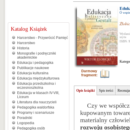
Eduka
O wspie
Żłobic
Katalog Książek
Wydanie
szyta
Harcerstwo - Przywrócić Pamięć
ISBN: 
Harcerstwo
Historia
Monografie i podręczniki
akademickie
Katego
Edukacja i pedagogika
Publikacje naukowe
Darmowy
Edukacja kulturalna
fragment:
Edukacja międzykulturowa
Edukacja przedszkolna i
wczesnoszkolna
Opis książki
Spis treści
Recenzja
Edukacja w klasach IV-VIII,
Liceum
Literatura dla nauczycieli
Czy we współczes
Pedagogika waldorfska
kupowanym towarem,
Programy i scenariusze
Poradniki
materialny człowie
Logopedia
rozwoju osobisteg
Pedagogika osób