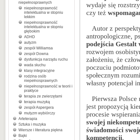
niepełnosprawnych
wydaje się rozstrzy
niepełnosprawność
czy też
wspomagan
intelektualna w stopniu
lekkim
niepełnosprawność
intelektualna w stopniu
Autor z perspektyw
głębokim
antropologiczne, p
ADHD
autyzm
podejścia Gestalt
zespół Williamsa
rozwojem osobistym
zespół Downa
założeniu, że czło
dysfunkcja narządu ruchu
wada słuchu
poczuciu podmioto
klasy integracyjne
społecznym rozumia
rodzina osób
niepełnosprawnych
własny potencjał i
niepełnosprawność w teorii i
praktyce
terapia ze zwierzętami
Pierwsza Polsce m
terapia muzyką
jest propozycją k
zespół Aspergera
procesie wspierani
mutyzm wybiórczy
Arteterapia
swojej niekompete
Sztuka i muzyka
świadomości swoj
Wiersze i literatura piękna
Bajki
kompetencji
.