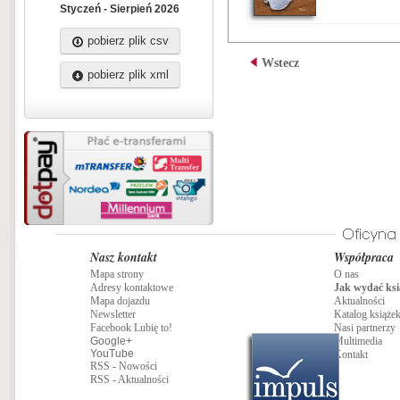
Styczeń - Sierpień 2026
pobierz plik csv
Wstecz
pobierz plik xml
Nasz kontakt
Współpraca
Mapa strony
O nas
Adresy kontaktowe
Jak wydać ksi
Mapa dojazdu
Aktualności
Newsletter
Katalog książe
Facebook Lubię to!
Nasi partnerzy
Google+
Multimedia
YouTube
Kontakt
RSS - Nowości
RSS - Aktualności