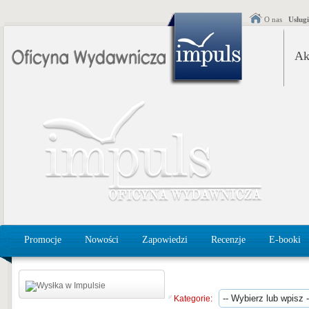
O nas
Usług
Ak
Promocje
Nowości
Zapowiedzi
Recenzje
E-booki
Kategorie: