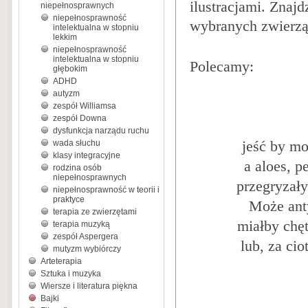
ilustracjami. Znajd
niepełnosprawnych
niepełnosprawność
wybranych zwierząt
intelektualna w stopniu
lekkim
niepełnosprawność
intelektualna w stopniu
Polecamy:
głębokim
ADHD
autyzm
zespół Williamsa
zespół Downa
dysfunkcja narządu ruchu
wada słuchu
jeść by mo
klasy integracyjne
a aloes, p
rodzina osób
niepełnosprawnych
przegryzał
niepełnosprawność w teorii i
praktyce
Może ant
terapia ze zwierzętami
miałby chęt
terapia muzyką
zespół Aspergera
lub, za cio
mutyzm wybiórczy
Arteterapia
Sztuka i muzyka
Wiersze i literatura piękna
Bajki