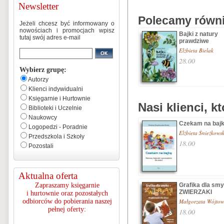
Newsletter
Polecamy równie
Jeżeli chcesz być informowany o
nowościach i promocjach wpisz
Bajki z natury
tutaj swój adres e-mail
prawdziwe
Elżbieta Bielak
28.00
Wybierz grupę:
Autorzy
Klienci indywidualni
Księgarnie i Hurtownie
Nasi klienci, k
Biblioteki i Uczelnie
Naukowcy
Czekam na baj
Logopedzi - Poradnie
Elżbieta Śnieżkows
Przedszkola i Szkoły
18.00
Pozostali
Aktualna oferta
Zapraszamy księgarnie
Grafika dla smy
ZWIERZAKI
i hurtownie oraz pozostałych
odbiorców do pobierania naszej
Małgorzata Wójtow
pełnej oferty:
18.00