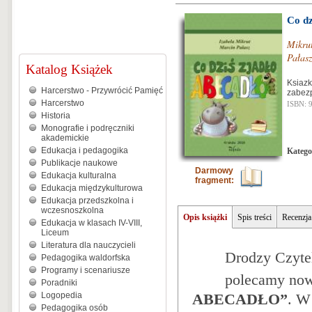
Co dz
Mikrut
Pałas
Katalog Książek
Ksiazk
Harcerstwo - Przywrócić Pamięć
zabez
Harcerstwo
ISBN: 
Historia
Monografie i podręczniki
akademickie
Edukacja i pedagogika
Katego
Publikacje naukowe
Darmowy
Edukacja kulturalna
fragment:
Edukacja międzykulturowa
Edukacja przedszkolna i
wczesnoszkolna
Opis książki
Spis treści
Recenzja
Edukacja w klasach IV-VIII,
Liceum
Literatura dla nauczycieli
Drodzy Czyte
Pedagogika waldorfska
Programy i scenariusze
polecamy nowy
Poradniki
Logopedia
ABECADŁO”
. W
Pedagogika osób