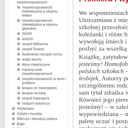
niepełnosprawnych
niepełnosprawność
We wspomnieniach k
intelektualna w stopniu
lekkim
Utożsamiana z mie
niepełnosprawność
intelektualna w stopniu
szkolnej przeszłośc
głębokim
koleżanki i różne 
ADHD
autyzm
wywołują śmiech i 
zespół Williamsa
pozbyć za wszelk
zespół Downa
dysfunkcja narządu ruchu
Książkę, zatytuło
wada słuchu
jesteśmy! Homofob
klasy integracyjne
polskich szkołach 
rodzina osób
niepełnosprawnych
lesbijek
, Autorzy p
niepełnosprawność w teorii i
praktyce
szczególnemu rodz
terapia ze zwierzętami
sam tytuł zdradza w
terapia muzyką
Również jego pierw
zespół Aspergera
mutyzm wybiórczy
jesteśmy! – w zależ
Arteterapia
wypowiedziana – m
Sztuka i muzyka
Wiersze i literatura piękna
paletę uczuć i pos
Bajki