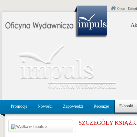
O nas
Usług
Ak
E-booki
Promocje
Nowości
Zapowiedzi
Recenzje
SZCZEGÓŁY KSIĄŻK