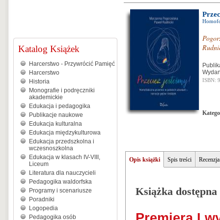
Przec
Homofob
Pogor
Rudni
Katalog Książek
Harcerstwo - Przywrócić Pamięć
Publik
Wydan
Harcerstwo
ISBN: 
Historia
Monografie i podręczniki
akademickie
Edukacja i pedagogika
Katego
Publikacje naukowe
Edukacja kulturalna
Edukacja międzykulturowa
Edukacja przedszkolna i
wczesnoszkolna
Edukacja w klasach IV-VIII,
Opis książki
Spis treści
Recenzja
Liceum
Literatura dla nauczycieli
Pedagogika waldorfska
Książka dostępna 
Programy i scenariusze
Poradniki
Logopedia
Premiera I w
Pedagogika osób