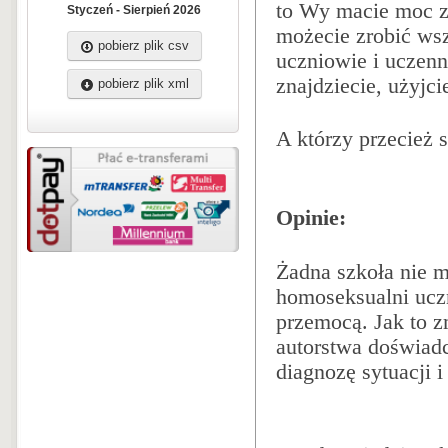
to Wy macie moc zm
Styczeń - Sierpień 2026
możecie zrobić wsz
pobierz plik csv
uczniowie i uczenni
znajdziecie, użyjci
pobierz plik xml
A którzy przecież s
Opinie:
Żadna szkoła nie 
homoseksualni uczn
przemocą. Jak to z
autorstwa doświad
diagnozę sytuacji 