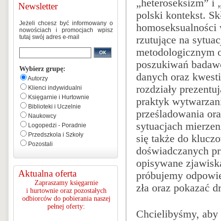
„heteroseksizm” i 
Newsletter
polski kontekst. S
Jeżeli chcesz być informowany o
homoseksualności w
nowościach i promocjach wpisz
tutaj swój adres e-mail
rzutujące na sytua
metodologicznym od
poszukiwań badawczy
Wybierz grupę:
danych oraz kwesti
Autorzy
rozdziały prezentu
Klienci indywidualni
Księgarnie i Hurtownie
praktyk wytwarzani
Biblioteki i Uczelnie
prześladowania ora
Naukowcy
sytuacjach mierzen
Logopedzi - Poradnie
Przedszkola i Szkoły
się także do klucz
Pozostali
doświadczanych prz
opisywane zjawiska
Aktualna oferta
próbujemy odpowied
Zapraszamy księgarnie
zła oraz pokazać dr
i hurtownie oraz pozostałych
odbiorców do pobierania naszej
pełnej oferty:
Chcielibyśmy, aby 