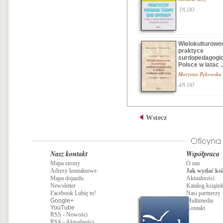
38.00
Wielokulturowo
praktyce
surdopedagogic
Polsce w latac ..
Marzena Pękowska
48.00
Wstecz
Nasz kontakt
Współpraca
Mapa strony
O nas
Adresy kontaktowe
Jak wydać ksi
Mapa dojazdu
Aktualności
Newsletter
Katalog książe
Facebook Lubię to!
Nasi partnerzy
Google+
Multimedia
YouTube
Kontakt
RSS - Nowości
RSS - Aktualności