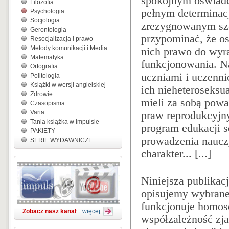
spokojnym oświadc
Filozofia
pełnym determinac
Psychologia
Socjologia
zrezygnowanym sze
Gerontologia
przypominać, że o
Resocjalizacja i prawo
Metody komunikacji i Media
nich prawo do wyra
Matematyka
funkcjonowania. N
Ortografia
uczniami i uczennic
Politologia
Książki w wersji angielskiej
ich nieheteroseksu
Zdrowie
mieli za sobą powa
Czasopisma
Varia
praw reprodukcyjny
Tania książka w Impulsie
program edukacji s
PAKIETY
prowadzenia nauczy
SERIE WYDAWNICZE
charakter... [...]
Niniejsza publikac
opisujemy wybrane
funkcjonuje homos
Zobacz nasz kanał
więcej
współzależność zj