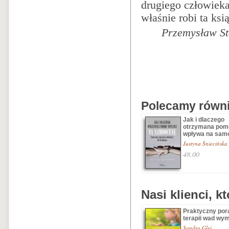
drugiego człowieka
właśnie robi ta ksi
Przemysław St
Polecamy równie
Jak i dlaczego
otrzymana pom
wpływa na sam
Justyna Śniecińska
48.00
Nasi klienci, k
Praktyczny por
terapii wad wy
Sandra Glej