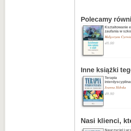
Polecamy równie
Kształtowanie 
zaufania w szko
Małgorzata Czerwi
48.00
Inne książki te
Terapia
interdyscyplina
Joanna Skibska
49.80
Nasi klienci, k
Nauczyciel i uc