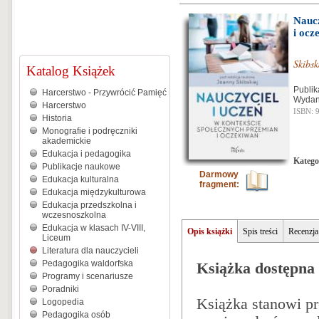
Naucz
i oc
Skibs
Katalog Książek
Publik
Harcerstwo - Przywrócić Pamięć
Wydan
Harcerstwo
ISBN: 
Historia
Monografie i podręczniki
akademickie
Edukacja i pedagogika
Katego
Publikacje naukowe
Darmowy
Edukacja kulturalna
fragment:
Edukacja międzykulturowa
Edukacja przedszkolna i
wczesnoszkolna
Edukacja w klasach IV-VIII,
Opis książki
Spis treści
Recenzja
Liceum
Literatura dla nauczycieli
Pedagogika waldorfska
Książka dostępna 
Programy i scenariusze
Poradniki
Książka stanowi pr
Logopedia
Pedagogika osób