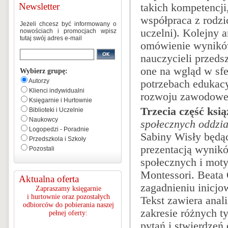
Newsletter
takich kompetencji
współpraca z rodzi
Jeżeli chcesz być informowany o
uczelni). Kolejny a
nowościach i promocjach wpisz
tutaj swój adres e-mail
omówienie wynikó
nauczycieli przeds
one na wgląd w sfer
Wybierz grupę:
Autorzy
potrzebach edukac
Klienci indywidualni
rozwoju zawodowe
Księgarnie i Hurtownie
Trzecia część ksią
Biblioteki i Uczelnie
Naukowcy
społecznych oddzi
Logopedzi - Poradnie
Sabiny Wisły będąc
Przedszkola i Szkoły
prezentacją wynik
Pozostali
społecznych i moty
Montessori. Beata 
Aktualna oferta
zagadnieniu inicjo
Zapraszamy księgarnie
i hurtownie oraz pozostałych
Tekst zawiera anal
odbiorców do pobierania naszej
zakresie różnych t
pełnej oferty:
pytań i stwierdzeń