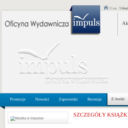
O nas
Usług
Ak
E-booki
Promocje
Nowości
Zapowiedzi
Recenzje
SZCZEGÓŁY KSIĄŻK