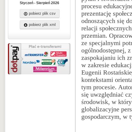
Styczeń - Sierpień 2026
procesu edukacyjne
prezentację społe
pobierz plik csv
odnoszących się do
pobierz plik xml
relacji społecznyc
przemian. Opracowa
ze specjalnymi pot
ogólnodostępnej, z
zaspokajaniu ich z
w zakresie edukacji
Eugenii Rostańskie
kontekstami orient
tym procesie. Aut
się uwzględniać cz
środowisk, w któryc
globalizacyjne per
gospodarczym, w ty