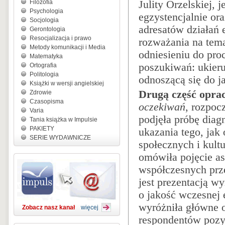
Filozofia
Julity Orzelskiej, 
Psychologia
egzystencjalnie or
Socjologia
adresatów działań
Gerontologia
Resocjalizacja i prawo
rozważania na tem
Metody komunikacji i Media
odniesieniu do pro
Matematyka
poszukiwań: ukieru
Ortografia
Politologia
odnoszącą się do ja
Książki w wersji angielskiej
Drugą część opra
Zdrowie
Czasopisma
oczekiwań
, rozpoc
Varia
podjęła próbę diag
Tania książka w Impulsie
PAKIETY
ukazania tego, jak
SERIE WYDAWNICZE
społecznych i kul
omówiła pojęcie as
współczesnych prz
jest prezentacją w
o jakość wczesnej
wyróżniła główne o
Zobacz nasz kanał
więcej
respondentów pozy