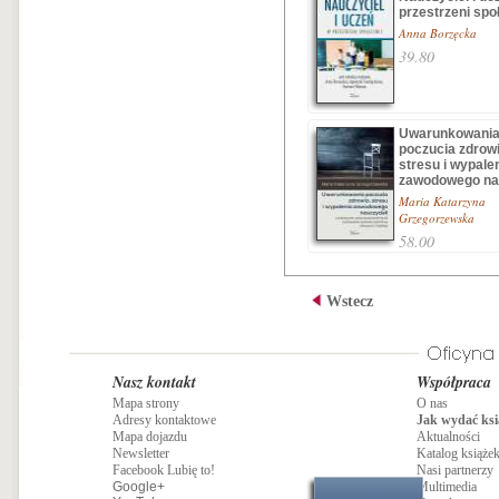
przestrzeni spo
Anna Borzęcka
39.80
Uwarunkowani
poczucia zdrowi
stresu i wypale
zawodowego nau
Maria Katarzyna
Grzegorzewska
58.00
Wstecz
Nasz kontakt
Współpraca
Mapa strony
O nas
Adresy kontaktowe
Jak wydać ksi
Mapa dojazdu
Aktualności
Newsletter
Katalog książe
Facebook Lubię to!
Nasi partnerzy
Google+
Multimedia