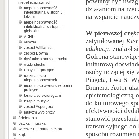
powinny być uwzgl
niepełnosprawnych
działaniom na rze
niepełnosprawność
intelektualna w stopniu
na wsparcie nauczy
lekkim
niepełnosprawność
intelektualna w stopniu
głębokim
W pierwszej częś
ADHD
zatytułowanej
Kier
autyzm
edukacji
, znalazł s
zespół Williamsa
zespół Downa
Gofrona stanowiący
dysfunkcja narządu ruchu
kulturową doświad
wada słuchu
klasy integracyjne
osoby uczącej się 
rodzina osób
Piageta, Lwa S. W
niepełnosprawnych
niepełnosprawność w teorii i
Brunera. Autor uk
praktyce
epistemologiczną 
terapia ze zwierzętami
terapia muzyką
do kulturowego sp
zespół Aspergera
efektywności dyda
mutyzm wybiórczy
stanowić przesłank
Arteterapia
Sztuka i muzyka
transmisyjnego do
Wiersze i literatura piękna
sposobu rozumienia
Bajki