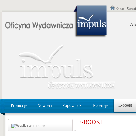
O nas
Usług
Ak
E-booki
Promocje
Nowości
Zapowiedzi
Recenzje
E-BOOKI