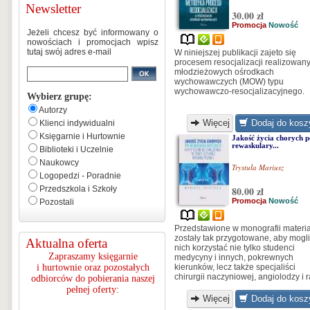
Newsletter
30.00 zł
Promocja
Nowość
Jeżeli chcesz być informowany o
nowościach i promocjach wpisz
tutaj swój adres e-mail
W niniejszej publikacji zajeto się
procesem resocjalizacji realizowan
młodzieżowych ośrodkach
wychowawczych (MOW) typu
wychowawczo-resocjalizacyjnego.
Wybierz grupę:
Autorzy
Więcej
Dodaj do kosz
Klienci indywidualni
Księgarnie i Hurtownie
Jakość życia chorych p
rewaskulary...
Biblioteki i Uczelnie
Naukowcy
Trystuła Mariusz
Logopedzi - Poradnie
Przedszkola i Szkoły
80.00 zł
Promocja
Nowość
Pozostali
Przedstawione w monografii materia
zostały tak przygotowane, aby mogli
Aktualna oferta
nich korzystać nie tylko studenci
Zapraszamy księgarnie
medycyny i innych, pokrewnych
i hurtownie oraz pozostałych
kierunków, lecz także specjaliści
chirurgii naczyniowej, angiolodzy i 
odbiorców do pobierania naszej
pełnej oferty:
Więcej
Dodaj do kosz