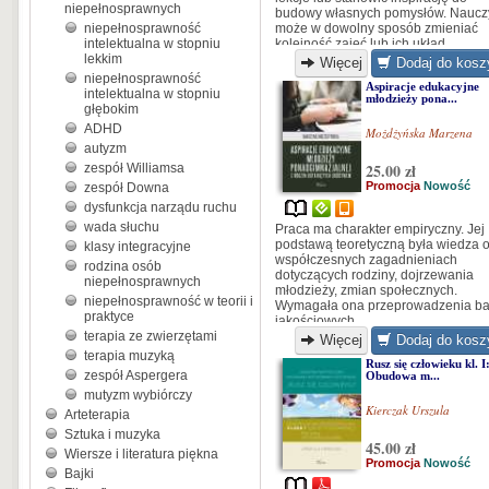
niepełnosprawnych
budowy własnych pomysłów. Nauczy
niepełnosprawność
może w dowolny sposób zmieniać
intelektualna w stopniu
kolejność zajęć lub ich układ,
lekkim
dostosowując treści do tematów z
Więcej
Dodaj do kosz
innych edukacji.
niepełnosprawność
Aspiracje edukacyjne
intelektualna w stopniu
młodzieży pona...
głębokim
ADHD
Możdżyńska Marzena
autyzm
25.00 zł
zespół Williamsa
Promocja
Nowość
zespół Downa
dysfunkcja narządu ruchu
wada słuchu
Praca ma charakter empiryczny. Jej
podstawą teoretyczną była wiedza 
klasy integracyjne
współczesnych zagadnieniach
rodzina osób
dotyczących rodziny, dojrzewania
niepełnosprawnych
młodzieży, zmian społecznych.
niepełnosprawność w teorii i
Wymagała ona przeprowadzenia b
praktyce
jakościowych,
terapia ze zwierzętami
Więcej
Dodaj do kosz
terapia muzyką
Rusz się człowieku kl. I
zespół Aspergera
Obudowa m...
mutyzm wybiórczy
Kierczak Urszula
Arteterapia
Sztuka i muzyka
45.00 zł
Wiersze i literatura piękna
Promocja
Nowość
Bajki