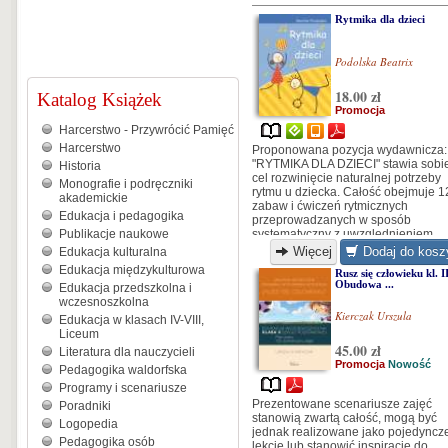
Rytmika dla dzieci
Podolska Beatrix
18.00 zł
Katalog Książek
Promocja
Harcerstwo - Przywrócić Pamięć
Harcerstwo
Proponowana pozycja wydawnicza:
"RYTMIKA DLA DZIECI" stawia sobi
Historia
cel rozwinięcie naturalnej potrzeby
Monografie i podręczniki
rytmu u dziecka. Całość obejmuje 1
akademickie
zabaw i ćwiczeń rytmicznych
Edukacja i pedagogika
przeprowadzanych w sposób
Publikacje naukowe
systematyczny z uwzględnieniem
stopnia trudności...
Więcej
Dodaj do kosz
Edukacja kulturalna
Edukacja międzykulturowa
Rusz się człowieku kl. I
Obudowa ...
Edukacja przedszkolna i
wczesnoszkolna
Kierczak Urszula
Edukacja w klasach IV-VIII,
Liceum
45.00 zł
Literatura dla nauczycieli
Promocja
Nowość
Pedagogika waldorfska
Programy i scenariusze
Prezentowane scenariusze zajęć
Poradniki
stanowią zwartą całość, mogą być
Logopedia
jednak realizowane jako pojedyncz
Pedagogika osób
lekcje lub stanowić inspirację do