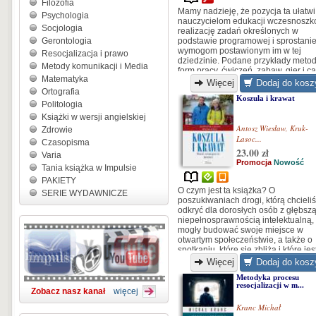
Filozofia
Mamy nadzieję, że pozycja ta ułatwi
Psychologia
nauczycielom edukacji wczesnoszk
Socjologia
realizację zadań określonych w
Gerontologia
podstawie programowej i sprostani
wymogom postawionym im w tej
Resocjalizacja i prawo
dziedzinie. Podane przykłady metod
Metody komunikacji i Media
form pracy, ćwiczeń, zabaw, gier i c
Matematyka
scenariuszy powinny pomóc w
Więcej
Dodaj do kosz
prowadzeniu zajęć oraz zachęcić d
Ortografia
Koszula i krawat
stworzenia własnych ciekawych
Politologia
rozwiązań metodycznych, czego
Książki w wersji angielskiej
wszystkim nauczycielom serdecznie
Antosz Wiesław
,
Kruk-
Zdrowie
życzymy.
Lasoc...
Czasopisma
23.00 zł
Varia
Promocja
Nowość
Tania książka w Impulsie
PAKIETY
O czym jest ta książka? O
SERIE WYDAWNICZE
poszukiwaniach drogi, którą chcieli
odkryć dla dorosłych osób z głębsz
niepełnosprawnością intelektualną,
mogły budować swoje miejsce w
otwartym społeczeństwie, a także o
spotkaniu, które się zbliża i które jes
nieuchronne.
Więcej
Dodaj do kosz
Metodyka procesu
resocjalizacji w m...
Zobacz nasz kanał
więcej
Kranc Michał